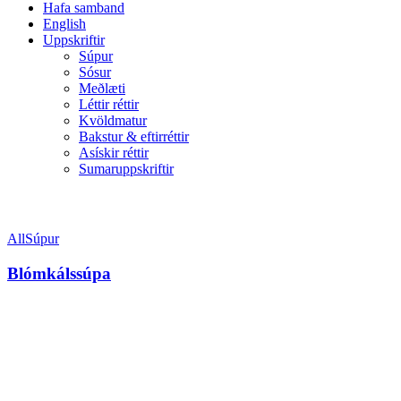
Hafa samband
English
Uppskriftir
Súpur
Sósur
Meðlæti
Léttir réttir
Kvöldmatur
Bakstur & eftirréttir
Asískir réttir
Sumaruppskriftir
Filter
All
Súpur
Blómkálssúpa