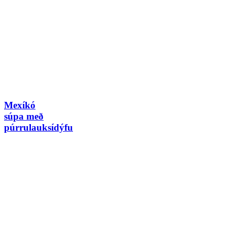
Mexíkó
súpa með
púrrulauksídýfu