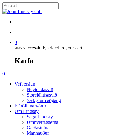
Skip
to
Close
main
Search
content
search
account
0
was successfully added to your cart.
Karfa
Menu
search
account
0
Menu
Vefverslun
Neytendasvið
Stóreldhúsasvið
Sækja um aðgang
Fjáröflunarvörur
Um Lindsay
Saga Lindsay
Umhverfisstefna
Gæðastefna
Mannauður