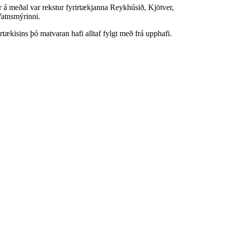
r á meðal var rekstur fyrirtækjanna Reykhúsið, Kjötver,
Vatnsmýrinni.
tækisins þó matvaran hafi alltaf fylgt með frá upphafi.