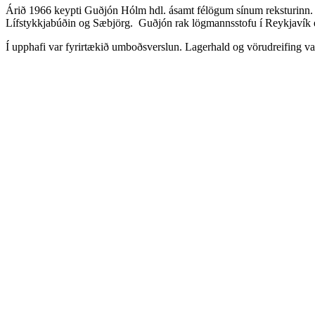
Árið 1966 keypti Guðjón Hólm hdl. ásamt félögum sínum reksturinn. Fyr
Lífstykkjabúðin og Sæbjörg. Guðjón rak lögmannsstofu í Reykjavík e
Í upphafi var fyrirtækið umboðsverslun. Lagerhald og vörudreifing var 