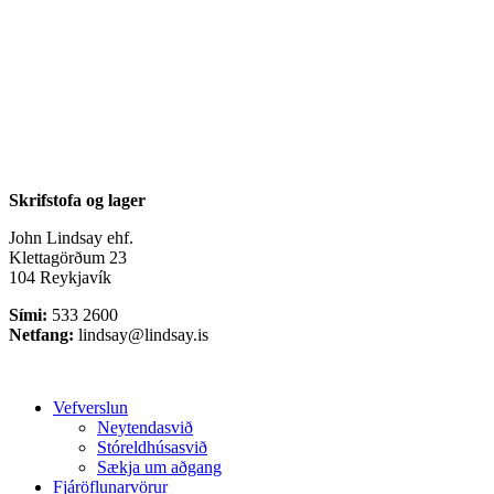
Skrifstofa og lager
John Lindsay ehf.
Klettagörðum 23
104 Reykjavík
Sími:
533 2600
Netfang:
lindsay@lindsay.is
Close
Vefverslun
Menu
Neytendasvið
Stóreldhúsasvið
Sækja um aðgang
Fjáröflunarvörur