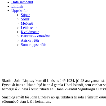
Hafa samband
English
Uppskriftir
Súpur
Sósur
Meðlæti
Léttir réttir
Kvöldmatur
Bakstur & eftirréttir
Asískir réttir
Sumaruppskriftir
Skotinn John Lindsay kom til landsins árið 1924, þá 28 ára gamall starf
Fyrstu ár hans á Íslandi bjó hann á gamla Hótel Íslandi, sem var þar 
herbergi á 2. hæð í Austurstræti 14. Hann kvæntist Sigurborgu Ólafsd
Smátt og smátt fór John Lindsay að sjá tækifæri til sölu á ýmsum öð
söluumboð utan UK í heiminum.