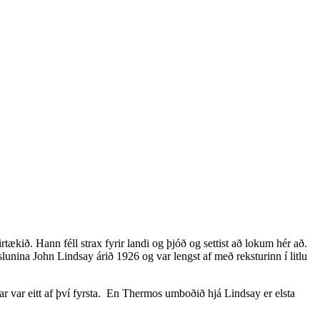
tækið. Hann féll strax fyrir landi og þjóð og settist að lokum hér að.
unina John Lindsay árið 1926 og var lengst af með reksturinn í litlu
 var eitt af því fyrsta. En Thermos umboðið hjá Lindsay er elsta