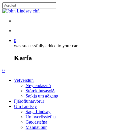
Skip
to
Close
main
Search
content
search
account
0
was successfully added to your cart.
Karfa
Menu
search
account
0
Menu
Vefverslun
Neytendasvið
Stóreldhúsasvið
Sækja um aðgang
Fjáröflunarvörur
Um Lindsay
Saga Lindsay
Umhverfisstefna
Gæðastefna
Mannauður