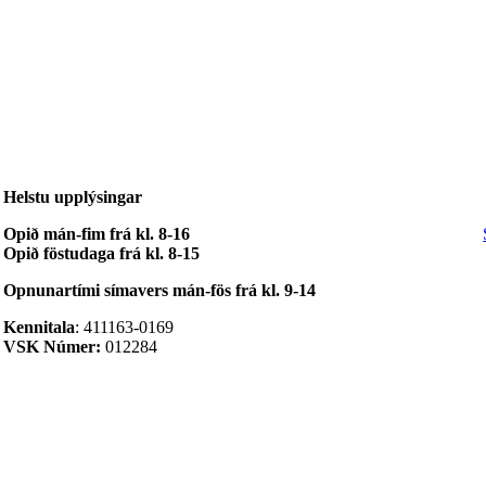
Helstu upplýsingar
Opið mán-fim frá kl. 8-16
Opið föstudaga frá kl. 8-15
Opnunartími símavers
mán-fös frá kl. 9-14
Kennitala
: 411163-0169
VSK Númer:
012284