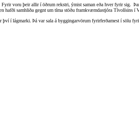
ir voru þeir allir í öðrum rekstri, ýmist saman eða hver fyrir sig. Þa
n hafði samhliða gegnt um tíma stöðu framkvæmdastjóra Tívolísins í 
því í lágmarki. Þá var sala á byggingarvörum fyrirferðamest í sölu fyrir