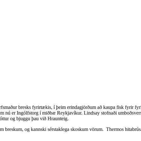
smaður bresks fyrirtækis, í þeim erindagjörðum að kaupa fisk fyrir fyrir
sem nú er Ingólfstorg í miðbæ Reykjavíkur. Lindsay stofnaði umboðsversl
óttur og bjuggu þau við Hraunteig.
rum breskum, og kannski sérstaklega skoskum vörum. Thermos hitabrúsar