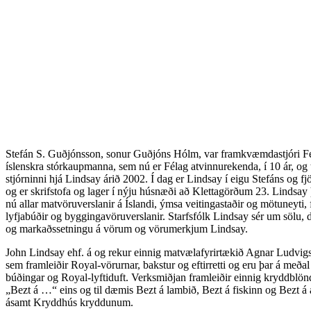
Stefán S. Guðjónsson, sonur Guðjóns Hólm, var framkvæmdastjóri F
íslenskra stórkaupmanna, sem nú er Félag atvinnurekenda, í 10 ár, og 
stjórninni hjá Lindsay árið 2002. Í dag er Lindsay í eigu Stefáns og fj
og er skrifstofa og lager í nýju húsnæði að Klettagörðum 23. Lindsay 
nú allar matvöruverslanir á Íslandi, ýmsa veitingastaðir og mötuneyti, f
lyfjabúðir og byggingavöruverslanir. Starfsfólk Lindsay sér um sölu, 
og markaðssetningu á vörum og vörumerkjum Lindsay.
John Lindsay ehf. á og rekur einnig matvælafyrirtækið Agnar Ludvigs
sem framleiðir Royal-vörurnar, bakstur og eftirretti og eru þar á meða
búðingar og Royal-lyftiduft. Verksmiðjan framleiðir einnig kryddblön
„Bezt á …“ eins og til dæmis Bezt á lambið, Bezt á fiskinn og Bezt á a
ásamt Kryddhús kryddunum.