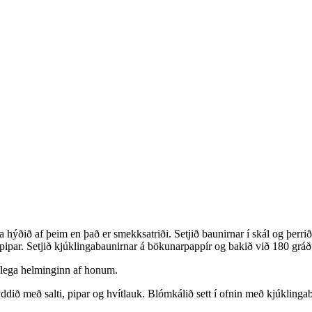
 hýðið af þeim en það er smekksatriði. Setjið baunirnar í skál og þerrið
upipar. Setjið kjúklingabaunirnar á bökunarpappír og bakið við 180 gráð
mlega helminginn af honum.
 kryddið með salti, pipar og hvítlauk. Blómkálið sett í ofnin með kjúkli