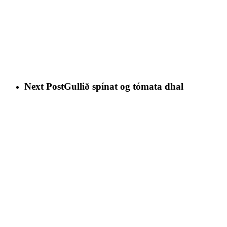
Next Post
Gullið spínat og tómata dhal