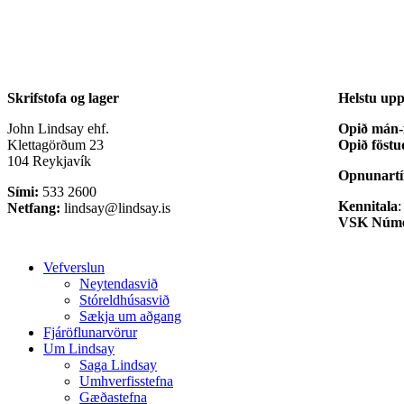
Skrifstofa og lager
Helstu upp
John Lindsay ehf.
Opið mán-f
Klettagörðum 23
Opið föstu
104 Reykjavík
Opnunartí
Sími:
533 2600
Kennitala
:
Netfang:
lindsay@lindsay.is
VSK Núme
Close
Vefverslun
Menu
Neytendasvið
Stóreldhúsasvið
Sækja um aðgang
Fjáröflunarvörur
Um Lindsay
Saga Lindsay
Umhverfisstefna
Gæðastefna