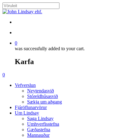
Skip
to
Close
main
Search
content
search
account
0
was successfully added to your cart.
Karfa
Menu
search
account
0
Menu
Vefverslun
Neytendasvið
Stóreldhúsasvið
Sækja um aðgang
Fjáröflunarvörur
Um Lindsay
Saga Lindsay
Umhverfisstefna
Gæðastefna
Mannauður