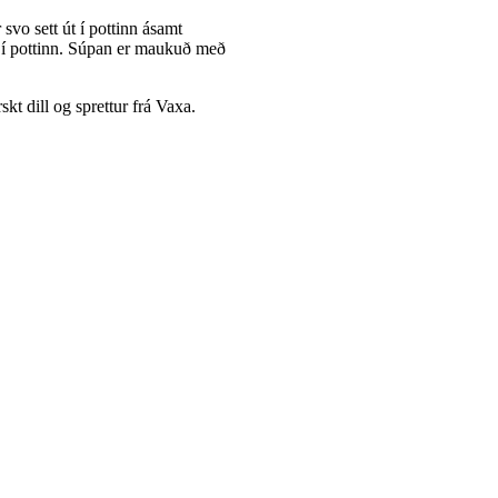
svo sett út í pottinn ásamt
út í pottinn. Súpan er maukuð með
t dill og sprettur frá Vaxa.