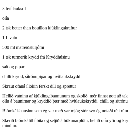
3 hvítlauksrif
olía
2 tsk better than bouillon kjúklingakraftur
1 L vatn
500 ml matreiðslurjómi
1 tsk turmerik krydd frá Kryddhúsinu
salt og pipar
chilli krydd, sítrónupipar og hvítlaukskrydd
Skraut ofaná í lokin ferskt dill og sprettur
Hellið vatninu af kjúklingabaununum og skolið, mér finnst gott að taka
olíu á baunirnar og kryddið þær með hvítlaukskryddi, chilli og sítrón
Blómkálshausinn sem ég var með var mjög stór svo ég notaði rétt rú
Skerið blómkálið í bita og setjið á bökunarplötu, hellið olíu yfir og
mínútur.