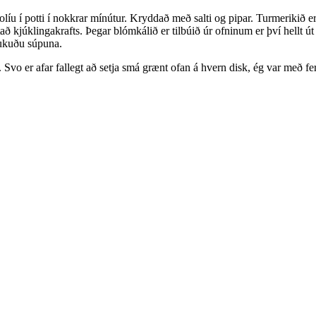
olíu í potti í nokkrar mínútur. Kryddað með salti og pipar. Turmerikið er 
að kjúklingakrafts. Þegar blómkálið er tilbúið úr ofninum er því hellt 
aukuðu súpuna.
 er afar fallegt að setja smá grænt ofan á hvern disk, ég var með fersk