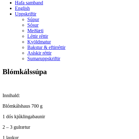
Hafa samband
English
Uppskriftir
Súpur
Sósur
Meðlæti
Léttir réttir
Kvöldmatur
Bakstur & eftirréttir
Asískir réttir
Sumaruppskriftir
Blómkálssúpa
Innihald:
Blómkálshaus 700 g
1 dós kjúklingabaunir
2 – 3 gulrætur
1 laukur