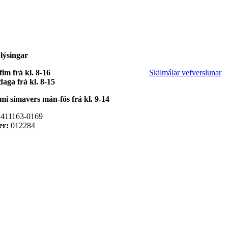
lýsingar
im frá kl. 8-16
Skilmálar vefverslunar
daga frá kl. 8-15
mi símavers
mán-fös frá kl. 9-14
 411163-0169
r:
012284