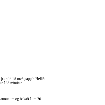
 þær örlítið með pappír. Hellið
ur í 35 mínútur.
ngabaununum og bakað í um 30