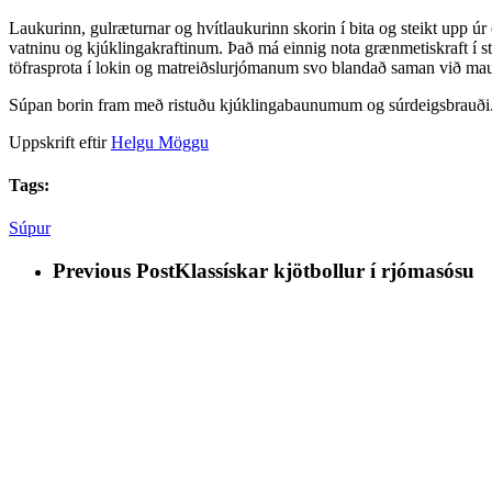
Laukurinn, gulræturnar og hvítlaukurinn skorin í bita og steikt upp úr 
vatninu og kjúklingakraftinum. Það má einnig nota grænmetiskraft í st
töfrasprota í lokin og matreiðslurjómanum svo blandað saman við m
Súpan borin fram með ristuðu kjúklingabaunumum og súrdeigsbrauði. Svo
Uppskrift eftir
Helgu Möggu
Tags:
Súpur
Previous Post
Klassískar kjötbollur í rjómasósu