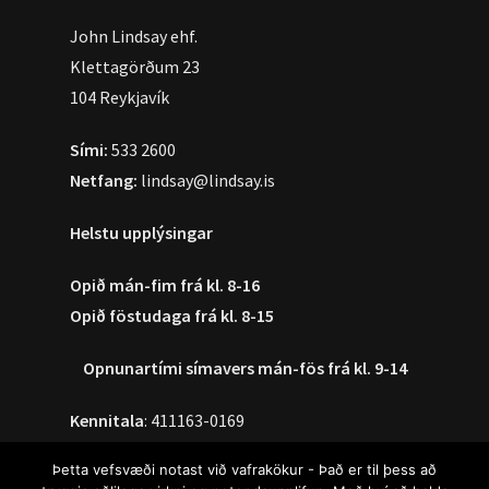
John Lindsay ehf.
Klettagörðum 23
104 Reykjavík
Sími:
533 2600
Netfang:
lindsay@lindsay.is
Helstu upplýsingar
Opið mán-fim frá kl. 8-16
Opið föstudaga frá kl. 8-15
Opnunartími símavers
mán-fös frá kl. 9-14
Kennitala
: 411163-0169
VSK Númer:
012284
Þetta vefsvæði notast við vafrakökur - Það er til þess að