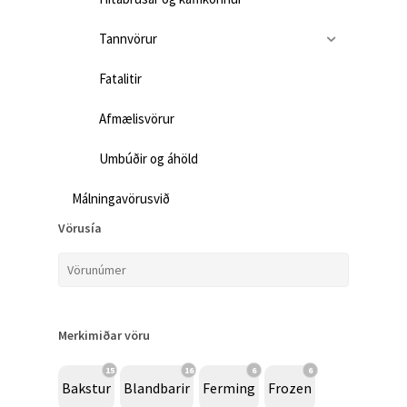
Tannvörur
Fatalitir
Afmælisvörur
Umbúðir og áhöld
Málningavörusvið
Vörusía
Merkimiðar vöru
15
16
6
6
Bakstur
Blandbarir
Ferming
Frozen