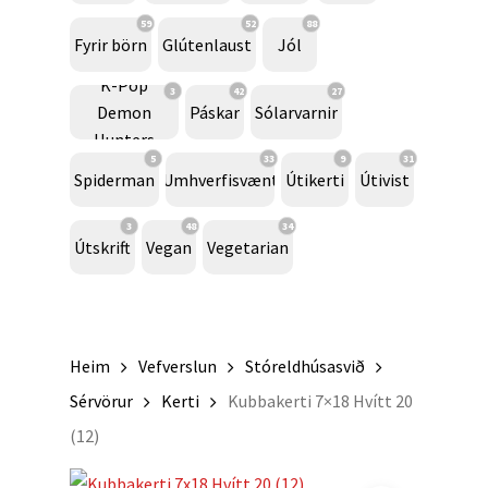
59
52
88
Fyrir börn
Glútenlaust
Jól
K-Pop
3
42
27
Demon
Páskar
Sólarvarnir
Hunters
5
33
9
31
Spiderman
Umhverfisvænt
Útikerti
Útivist
3
48
34
Útskrift
Vegan
Vegetarian
Heim
Vefverslun
Stóreldhúsasvið
Sérvörur
Kerti
Kubbakerti 7×18 Hvítt 20
(12)