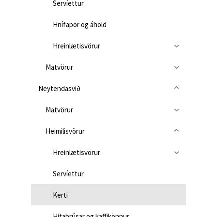
Servíettur
Hnífapör og áhöld
Hreinlætisvörur
Matvörur
Neytendasvið
Matvörur
Heimilisvörur
Hreinlætisvörur
Servíettur
Kerti
Hitabrúsar og kaffikönnur