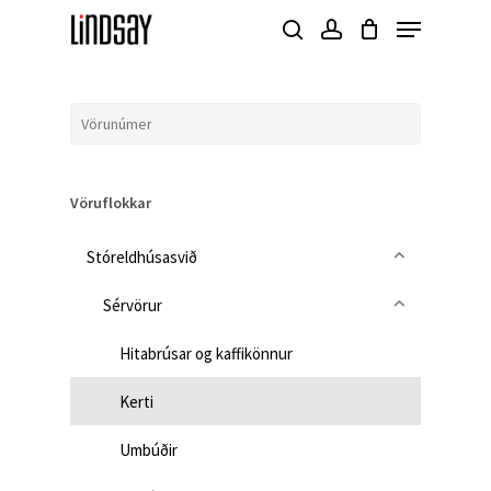
Skip
Menu
to
search
account
Close
main
Menu
content
Vöruflokkar
Stóreldhúsasvið
Sérvörur
Hitabrúsar og kaffikönnur
Kerti
Umbúðir