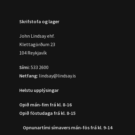
Skrifstofa og lager
John Lindsay ehf.
Klettagörðum 23
104 Reykjavík
Sími:
533 2600
Netfang:
lindsay@lindsay.is
Helstu upplýsingar
Opið mán-fim frá kl. 8-16
Opið föstudaga frá kl. 8-15
Opnunartími símavers
mán-fös frá kl. 9-14