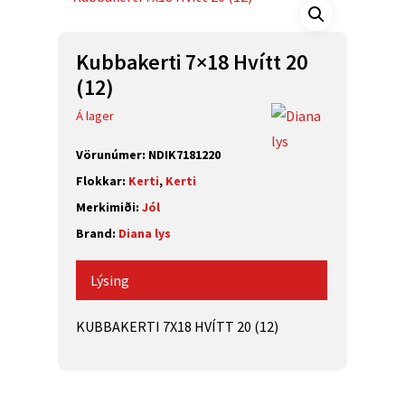
Kubbakerti 7×18 Hvítt 20
(12)
Á lager
Vörunúmer:
NDIK7181220
Flokkar:
Kerti
,
Kerti
Merkimiði:
Jól
Brand:
Diana lys
Lýsing
KUBBAKERTI 7X18 HVÍTT 20 (12)