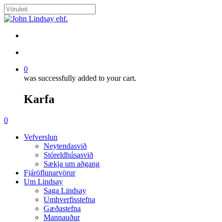
Skip
to
Close
main
Search
content
search
account
0
was successfully added to your cart.
Karfa
Menu
search
account
0
Menu
Vefverslun
Neytendasvið
Stóreldhúsasvið
Sækja um aðgang
Fjáröflunarvörur
Um Lindsay
Saga Lindsay
Umhverfisstefna
Gæðastefna
Mannauður