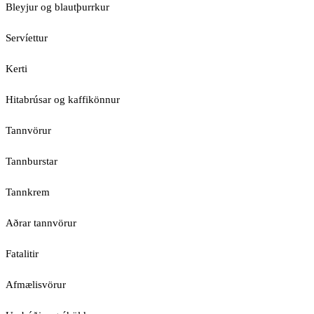
Bleyjur og blautþurrkur
Servíettur
Kerti
Hitabrúsar og kaffikönnur
Tannvörur
Tannburstar
Tannkrem
Aðrar tannvörur
Fatalitir
Afmælisvörur