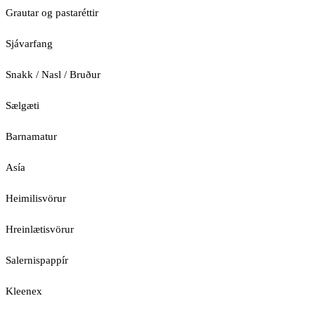
Grautar og pastaréttir
Sjávarfang
Snakk / Nasl / Bruður
Sælgæti
Barnamatur
Asía
Heimilisvörur
Hreinlætisvörur
Salernispappír
Kleenex