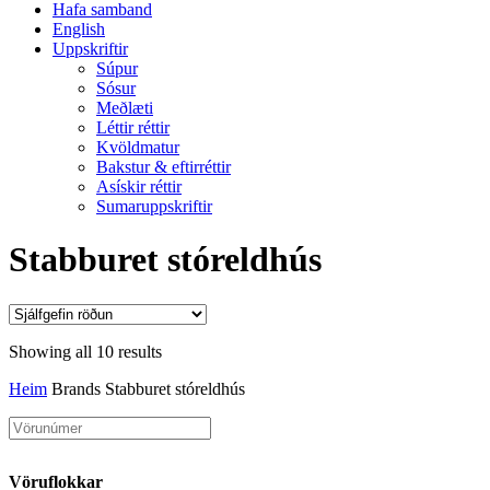
Hafa samband
English
Uppskriftir
Súpur
Sósur
Meðlæti
Léttir réttir
Kvöldmatur
Bakstur & eftirréttir
Asískir réttir
Sumaruppskriftir
Stabburet stóreldhús
Showing all 10 results
Heim
Brands
Stabburet stóreldhús
Vöruflokkar