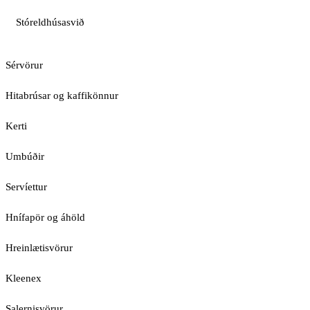
Stóreldhúsasvið
Sérvörur
Hitabrúsar og kaffikönnur
Kerti
Umbúðir
Servíettur
Hnífapör og áhöld
Hreinlætisvörur
Kleenex
Salernisvörur