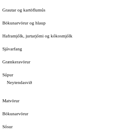
Grautar og kartöflumús
Bökunarvörur og hlaup
Haframjólk, jurtarjómi og kókosmjólk
Sjávarfang
Grænkeravörur
Súpur
Neytendasvið
Matvörur
Bökunarvörur
Sósur