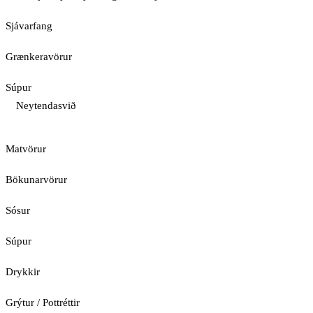
Sjávarfang
Grænkeravörur
Súpur
Neytendasvið
Matvörur
Bökunarvörur
Sósur
Súpur
Drykkir
Grýtur / Pottréttir