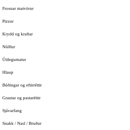
Frosnar matvörur
Pizzur
Krydd og kraftar
Núðlur
Útilegumatur
Hlaup
Búðingar og eftirréttir
Grautar og pastaréttir
Sjávarfang
Snakk / Nasl / Bruður