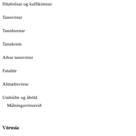
Hitabrúsar og kaffikönnur
Tannvörur
Tannburstar
Tannkrem
Aðrar tannvörur
Fatalitir
Afmælisvörur
Umbúðir og áhöld
Málningavörusvið
Vörusía