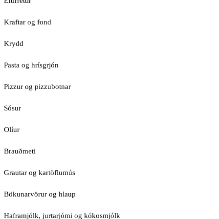
Eftirréttir
Kraftar og fond
Krydd
Pasta og hrísgrjón
Pizzur og pizzubotnar
Sósur
Olíur
Brauðmeti
Grautar og kartöflumús
Bökunarvörur og hlaup
Haframjólk, jurtarjómi og kókosmjólk