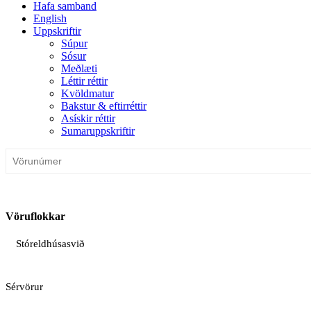
Hafa samband
English
Uppskriftir
Súpur
Sósur
Meðlæti
Léttir réttir
Kvöldmatur
Bakstur & eftirréttir
Asískir réttir
Sumaruppskriftir
Vöruflokkar
Stóreldhúsasvið
Sérvörur