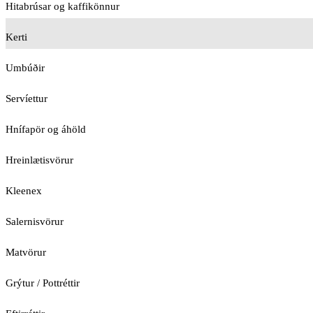
Hitabrúsar og kaffikönnur
Kerti
Umbúðir
Servíettur
Hnífapör og áhöld
Hreinlætisvörur
Kleenex
Salernisvörur
Matvörur
Grýtur / Pottréttir