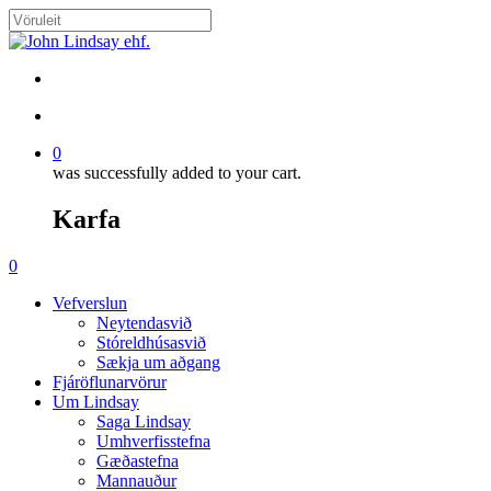
Skip
to
Close
main
Search
content
search
account
0
was successfully added to your cart.
Karfa
Menu
search
account
0
Menu
Vefverslun
Neytendasvið
Stóreldhúsasvið
Sækja um aðgang
Fjáröflunarvörur
Um Lindsay
Saga Lindsay
Umhverfisstefna
Gæðastefna
Mannauður