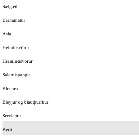
Sælgæti
Barnamatur
Asía
Heimilisvörur
Hreinlætisvörur
Salernispappír
Kleenex
Bleyjur og blautþurrkur
Servíettur
Kerti