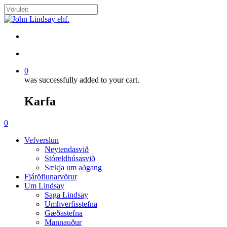
Skip
to
Close
main
Search
content
search
account
0
was successfully added to your cart.
Karfa
Menu
search
account
0
Menu
Vefverslun
Neytendasvið
Stóreldhúsasvið
Sækja um aðgang
Fjáröflunarvörur
Um Lindsay
Saga Lindsay
Umhverfisstefna
Gæðastefna
Mannauður