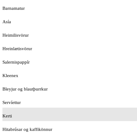
Barnamatur
Asía
Heimilisvörur
Hreinlætisvörur
Salernispappír
Kleenex
Bleyjur og blautþurrkur
Servíettur
Kerti
Hitabrúsar og kaffikönnur