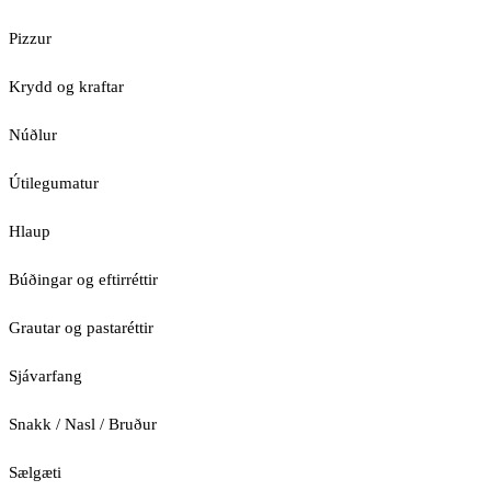
Pizzur
Krydd og kraftar
Núðlur
Útilegumatur
Hlaup
Búðingar og eftirréttir
Grautar og pastaréttir
Sjávarfang
Snakk / Nasl / Bruður
Sælgæti