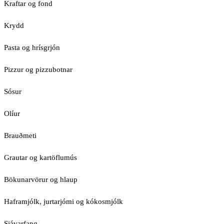
Kraftar og fond
Krydd
Pasta og hrísgrjón
Pizzur og pizzubotnar
Sósur
Olíur
Brauðmeti
Grautar og kartöflumús
Bökunarvörur og hlaup
Haframjólk, jurtarjómi og kókosmjólk
Sjávarfang