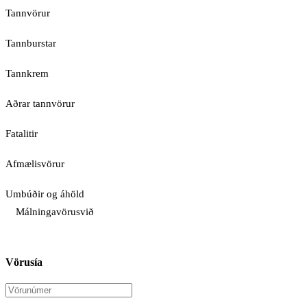
Tannvörur
Tannburstar
Tannkrem
Aðrar tannvörur
Fatalitir
Afmælisvörur
Umbúðir og áhöld
Málningavörusvið
Vörusía