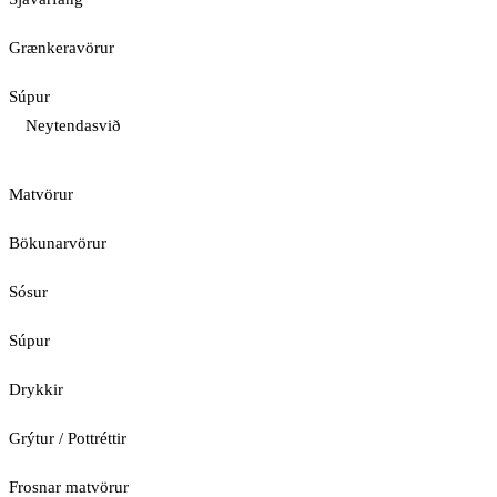
Grænkeravörur
Súpur
Neytendasvið
Matvörur
Bökunarvörur
Sósur
Súpur
Drykkir
Grýtur / Pottréttir
Frosnar matvörur