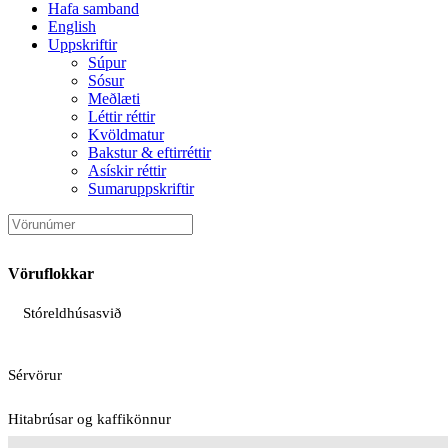
Hafa samband
English
Uppskriftir
Súpur
Sósur
Meðlæti
Léttir réttir
Kvöldmatur
Bakstur & eftirréttir
Asískir réttir
Sumaruppskriftir
Vöruflokkar
Stóreldhúsasvið
Sérvörur
Hitabrúsar og kaffikönnur