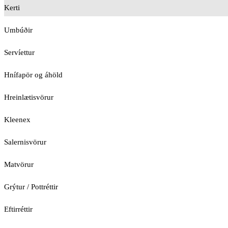
Kerti
Umbúðir
Servíettur
Hnífapör og áhöld
Hreinlætisvörur
Kleenex
Salernisvörur
Matvörur
Grýtur / Pottréttir
Eftirréttir