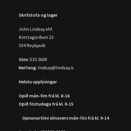
Skrifstofa og lager
John Lindsay ehf.
Klettagörðum 23
104 Reykjavík
Sími:
533 2600
Netfang:
lindsay@lindsay.is
Helstu upplýsingar
Opið mán-fim frá kl. 8-16
Opið föstudaga frá kl. 8-15
Opnunartími símavers
mán-fös frá kl. 9-14