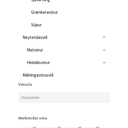
Grænkeravörur
Súpur
Neytendasvið
Matvörur
Heimilisvörur
Málningavörusvið
Vörusía
Merkimiðar vöru