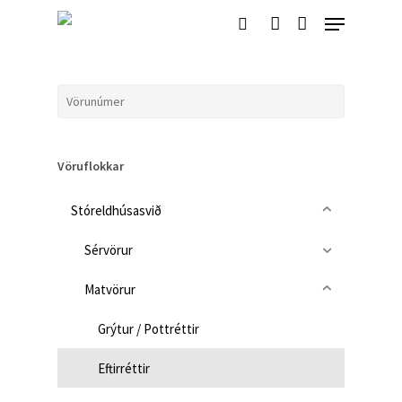
Skip
Menu
to
search
account
Close
main
Menu
content
Vöruflokkar
Stóreldhúsasvið
Sérvörur
Matvörur
Grýtur / Pottréttir
Eftirréttir