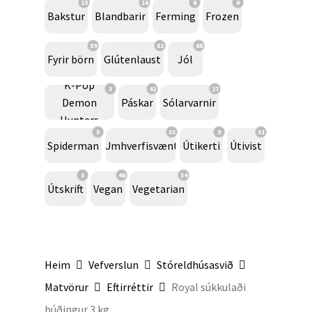
15
16
6
6
Bakstur
Blandbarir
Ferming
Frozen
59
52
88
Fyrir börn
Glútenlaust
Jól
K-Pop
3
42
27
Demon
Páskar
Sólarvarnir
Hunters
5
33
9
31
Spiderman
Umhverfisvænt
Útikerti
Útivist
3
48
34
Útskrift
Vegan
Vegetarian
Heim
Vefverslun
Stóreldhúsasvið
Matvörur
Eftirréttir
Royal súkkulaði
búðingur 3 kg