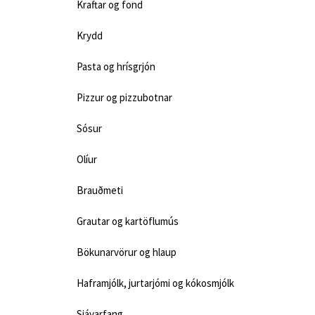
Kraftar og fond
Krydd
Pasta og hrísgrjón
Pizzur og pizzubotnar
Sósur
Olíur
Brauðmeti
Grautar og kartöflumús
Bökunarvörur og hlaup
Haframjólk, jurtarjómi og kókosmjólk
Sjávarfang