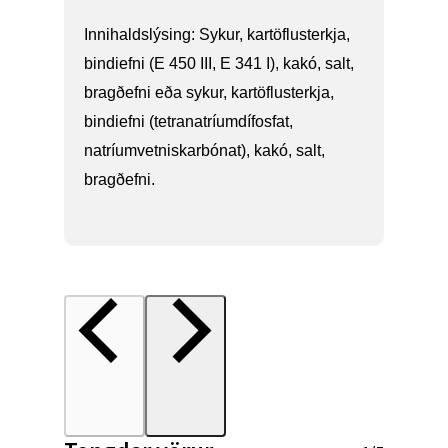
Innihaldslýsing: Sykur, kartöflusterkja,
bindiefni (E 450 III, E 341 I), kakó, salt,
bragðefni eða sykur, kartöflusterkja,
bindiefni (tetranatríumdífosfat,
natríumvetniskarbónat), kakó, salt,
bragðefni.