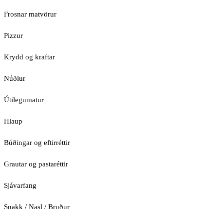
Frosnar matvörur
Pizzur
Krydd og kraftar
Núðlur
Útilegumatur
Hlaup
Búðingar og eftirréttir
Grautar og pastaréttir
Sjávarfang
Snakk / Nasl / Bruður