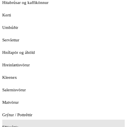
Hitabrúsar og kaffikönnur
Kerti
Umbúðir
Servíettur
Hnífapör og áhöld
Hreinlætisvörur
Kleenex
Salernisvörur
Matvörur
Grýtur / Pottréttir