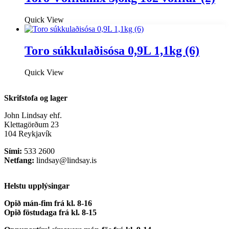
Quick View
Toro súkkulaðisósa 0,9L 1,1kg (6)
Quick View
Skrifstofa og lager
John Lindsay ehf.
Klettagörðum 23
104 Reykjavík
Sími:
533 2600
Netfang:
lindsay@lindsay.is
Helstu upplýsingar
Opið mán-fim frá kl. 8-16
Opið föstudaga frá kl. 8-15