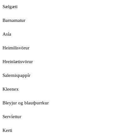
Sælgæti
Barnamatur
Asía
Heimilisvörur
Hreinlætisvörur
Salernispappír
Kleenex
Bleyjur og blautþurrkur
Servíettur
Kerti