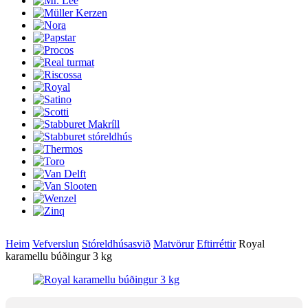
Heim
Vefverslun
Stóreldhúsasvið
Matvörur
Eftirréttir
Royal
karamellu búðingur 3 kg