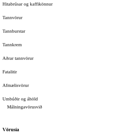
Hitabrúsar og kaffikönnur
Tannvörur
Tannburstar
Tannkrem
Aðrar tannvörur
Fatalitir
Afmælisvörur
Umbúðir og áhöld
Málningavörusvið
Vörusía