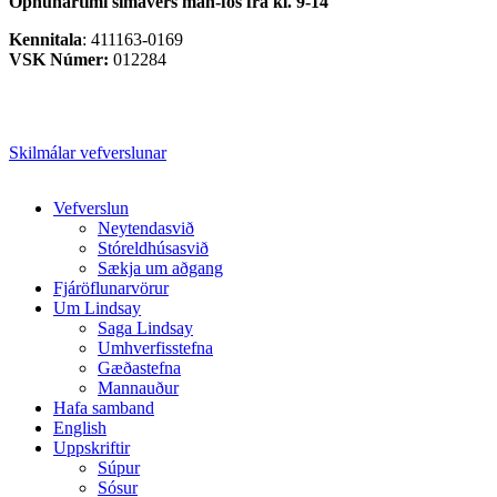
Opnunartími símavers
mán-fös frá kl. 9-14
Kennitala
: 411163-0169
VSK Númer:
012284
Skilmálar vefverslunar
Close
Vefverslun
Menu
Neytendasvið
Stóreldhúsasvið
Sækja um aðgang
Fjáröflunarvörur
Um Lindsay
Saga Lindsay
Umhverfisstefna
Gæðastefna
Mannauður
Hafa samband
English
Uppskriftir
Súpur
Sósur