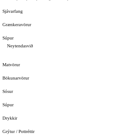
Sjávarfang
Grænkeravörur
Súpur
Neytendasvið
Matvörur
Bökunarvörur
Sósur
Súpur
Drykkir
Grýtur / Pottréttir