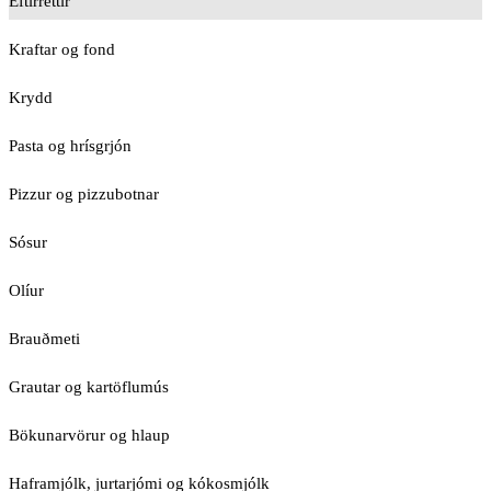
Eftirréttir
Kraftar og fond
Krydd
Pasta og hrísgrjón
Pizzur og pizzubotnar
Sósur
Olíur
Brauðmeti
Grautar og kartöflumús
Bökunarvörur og hlaup
Haframjólk, jurtarjómi og kókosmjólk