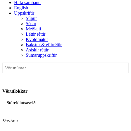
Hafa samband
English
Uppskriftir
Súpur
Sósur
Meðlæti
Léttir réttir
Kvöldmatur
Bakstur & eftirréttir
Asískir réttir
Sumaruppskriftir
Vöruflokkar
Stóreldhúsasvið
Sérvörur