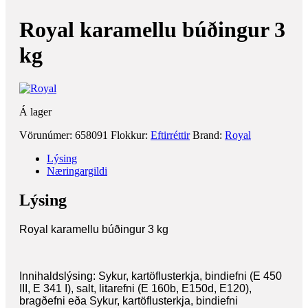
Royal karamellu búðingur 3
kg
Á lager
Vörunúmer:
658091
Flokkur:
Eftirréttir
Brand:
Royal
Lýsing
Næringargildi
Lýsing
Royal karamellu búðingur 3 kg
Innihaldslýsing: Sykur, kartöflusterkja, bindiefni (E 450
III, E 341 I), salt, litarefni (E 160b, E150d, E120),
bragðefni eða Sykur, kartöflusterkja, bindiefni