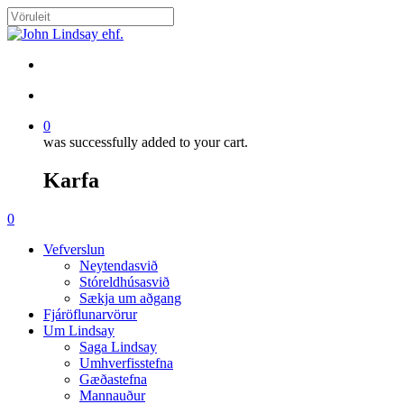
Skip
to
Close
main
Search
content
search
account
0
was successfully added to your cart.
Karfa
Menu
search
account
0
Menu
Vefverslun
Neytendasvið
Stóreldhúsasvið
Sækja um aðgang
Fjáröflunarvörur
Um Lindsay
Saga Lindsay
Umhverfisstefna
Gæðastefna
Mannauður