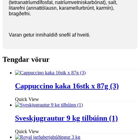
(tetranatríumdífosfat, natríumvetniskarbónat), salt,
litarefni (annattólausn, karamellurbrúnt, karmín),
bragðefni.
Varan getur innihaldið snefil af hveiti.
Tengdar vörur
Cappuccino kaka 16stk x 87g (3)
Quick View
Sveskjugrautur 9 kg tilbúinn (1)
Quick View