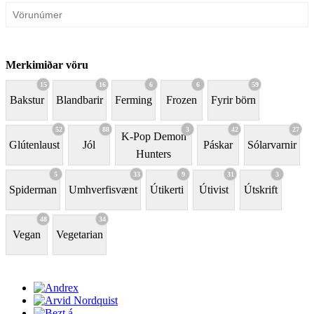
Merkimiðar vöru
15
16
6
6
59
Bakstur
Blandbarir
Ferming
Frozen
Fyrir börn
52
88
3
42
27
K-Pop Demon
Glútenlaust
Jól
Páskar
Sólarvarnir
Hunters
5
33
9
31
3
Spiderman
Umhverfisvænt
Útikerti
Útivist
Útskrift
48
34
Vegan
Vegetarian