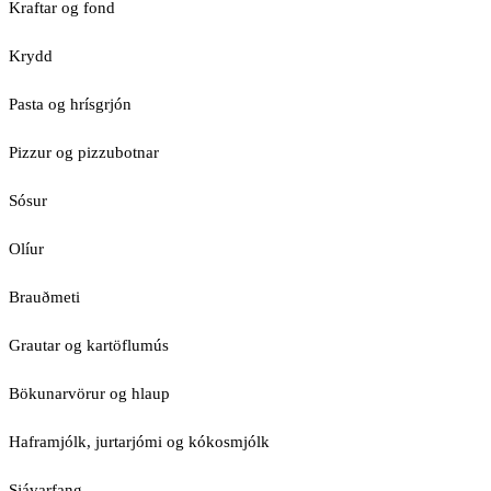
Kraftar og fond
Krydd
Pasta og hrísgrjón
Pizzur og pizzubotnar
Sósur
Olíur
Brauðmeti
Grautar og kartöflumús
Bökunarvörur og hlaup
Haframjólk, jurtarjómi og kókosmjólk
Sjávarfang