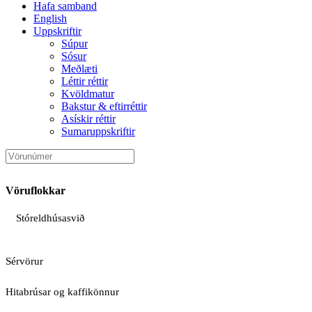
Hafa samband
English
Uppskriftir
Súpur
Sósur
Meðlæti
Léttir réttir
Kvöldmatur
Bakstur & eftirréttir
Asískir réttir
Sumaruppskriftir
Vöruflokkar
Stóreldhúsasvið
Sérvörur
Hitabrúsar og kaffikönnur