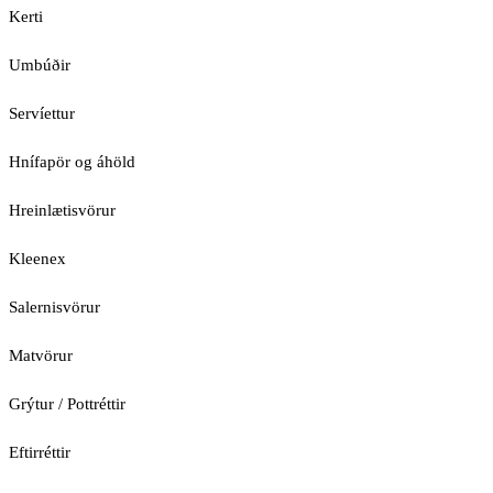
Kerti
Umbúðir
Servíettur
Hnífapör og áhöld
Hreinlætisvörur
Kleenex
Salernisvörur
Matvörur
Grýtur / Pottréttir
Eftirréttir