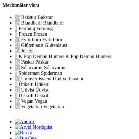
Merkimiðar vöru
15
Bakstur
Bakstur
16
Blandbarir
Blandbarir
6
Ferming
Ferming
6
Frozen
Frozen
59
Fyrir börn
Fyrir börn
52
Glútenlaust
Glútenlaust
88
Jól
Jól
3
K-Pop Demon Hunters
K-Pop Demon Hunters
42
Páskar
Páskar
27
Sólarvarnir
Sólarvarnir
5
Spiderman
Spiderman
33
Umhverfisvænt
Umhverfisvænt
9
Útikerti
Útikerti
31
Útivist
Útivist
3
Útskrift
Útskrift
48
Vegan
Vegan
34
Vegetarian
Vegetarian