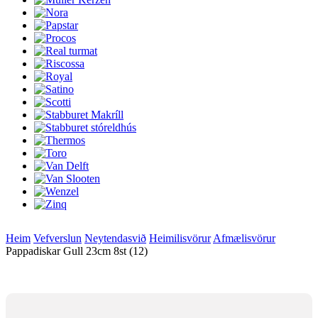
Heim
Vefverslun
Neytendasvið
Heimilisvörur
Afmælisvörur
Pappadiskar Gull 23cm 8st (12)