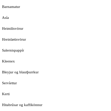
Barnamatur
Asía
Heimilisvörur
Hreinlætisvörur
Salernispappír
Kleenex
Bleyjur og blautþurrkur
Servíettur
Kerti
Hitabrúsar og kaffikönnur