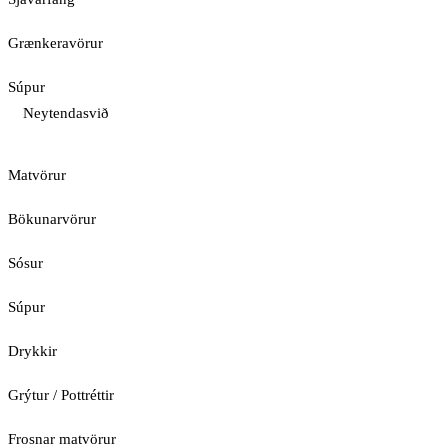
Grænkeravörur
Súpur
Neytendasvið
Matvörur
Bökunarvörur
Sósur
Súpur
Drykkir
Grýtur / Pottréttir
Frosnar matvörur