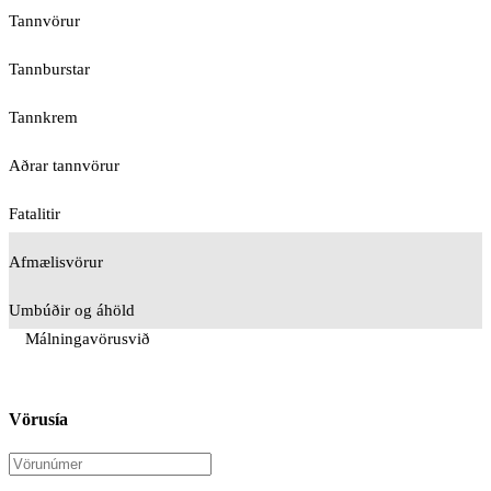
Tannvörur
Tannburstar
Tannkrem
Aðrar tannvörur
Fatalitir
Afmælisvörur
Umbúðir og áhöld
Málningavörusvið
Vörusía