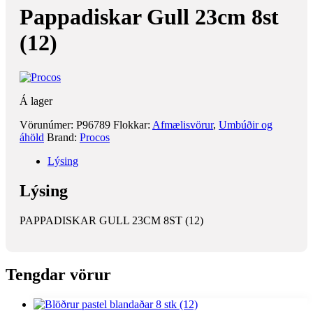
Pappadiskar Gull 23cm 8st
(12)
Á lager
Vörunúmer:
P96789
Flokkar:
Afmælisvörur
,
Umbúðir og
áhöld
Brand:
Procos
Lýsing
Lýsing
PAPPADISKAR GULL 23CM 8ST (12)
Tengdar vörur