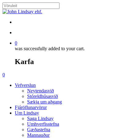
Skip
to
Close
main
Search
content
search
account
0
was successfully added to your cart.
Karfa
Menu
search
account
0
Menu
Vefverslun
Neytendasvið
Stóreldhúsasvið
Sækja um aðgang
Fjáröflunarvörur
Um Lindsay
Saga Lindsay
Umhverfisstefna
Gæðastefna
Mannauður