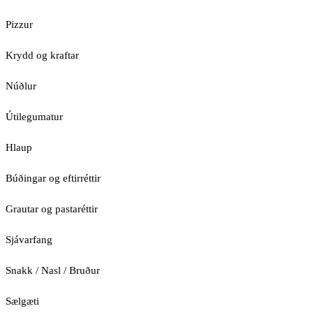
Pizzur
Krydd og kraftar
Núðlur
Útilegumatur
Hlaup
Búðingar og eftirréttir
Grautar og pastaréttir
Sjávarfang
Snakk / Nasl / Bruður
Sælgæti