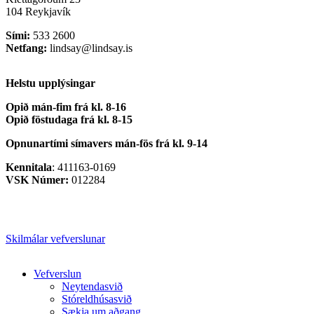
104 Reykjavík
Sími:
533 2600
Netfang:
lindsay@lindsay.is
Helstu upplýsingar
Opið mán-fim frá kl. 8-16
Opið föstudaga frá kl. 8-15
Opnunartími símavers
mán-fös frá kl. 9-14
Kennitala
: 411163-0169
VSK Númer:
012284
Skilmálar vefverslunar
Close
Vefverslun
Menu
Neytendasvið
Stóreldhúsasvið
Sækja um aðgang