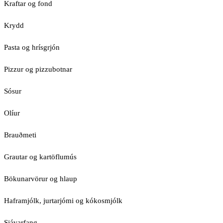
Kraftar og fond
Krydd
Pasta og hrísgrjón
Pizzur og pizzubotnar
Sósur
Olíur
Brauðmeti
Grautar og kartöflumús
Bökunarvörur og hlaup
Haframjólk, jurtarjómi og kókosmjólk
Sjávarfang