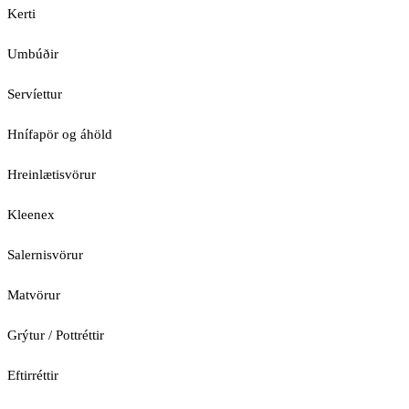
Kerti
Umbúðir
Servíettur
Hnífapör og áhöld
Hreinlætisvörur
Kleenex
Salernisvörur
Matvörur
Grýtur / Pottréttir
Eftirréttir