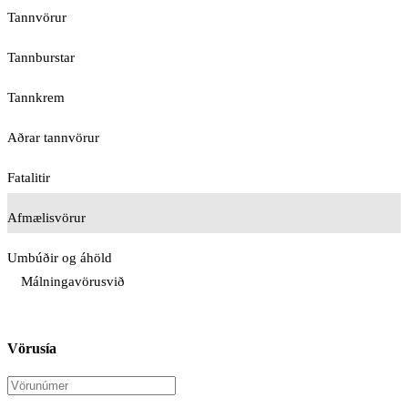
Tannvörur
Tannburstar
Tannkrem
Aðrar tannvörur
Fatalitir
Afmælisvörur
Umbúðir og áhöld
Málningavörusvið
Vörusía