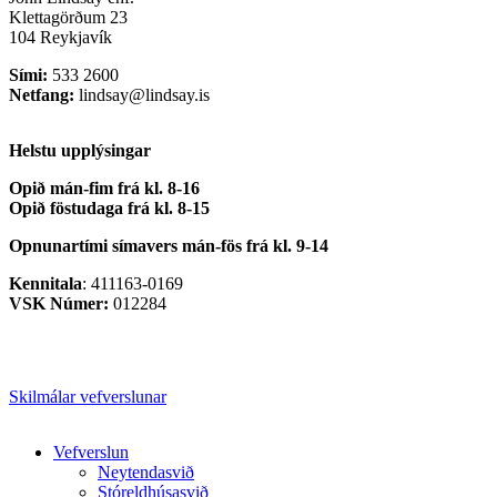
Klettagörðum 23
104 Reykjavík
Sími:
533 2600
Netfang:
lindsay@lindsay.is
Helstu upplýsingar
Opið mán-fim frá kl. 8-16
Opið föstudaga frá kl. 8-15
Opnunartími símavers
mán-fös frá kl. 9-14
Kennitala
: 411163-0169
VSK Númer:
012284
Skilmálar vefverslunar
Close
Vefverslun
Menu
Neytendasvið
Stóreldhúsasvið