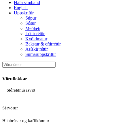
Hafa samband
English
Uppskriftir
Súpur
Sósur
Meðlæti
Léttir réttir
Kvöldmatur
Bakstur & eftirréttir
Asískir réttir
Sumaruppskriftir
Vöruflokkar
Stóreldhúsasvið
Sérvörur
Hitabrúsar og kaffikönnur