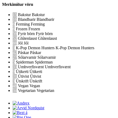
Merkimiðar vöru
15
Bakstur
Bakstur
16
Blandbarir
Blandbarir
6
Ferming
Ferming
6
Frozen
Frozen
59
Fyrir börn
Fyrir börn
52
Glútenlaust
Glútenlaust
88
Jól
Jól
3
K-Pop Demon Hunters
K-Pop Demon Hunters
42
Páskar
Páskar
27
Sólarvarnir
Sólarvarnir
5
Spiderman
Spiderman
33
Umhverfisvænt
Umhverfisvænt
9
Útikerti
Útikerti
31
Útivist
Útivist
3
Útskrift
Útskrift
48
Vegan
Vegan
34
Vegetarian
Vegetarian