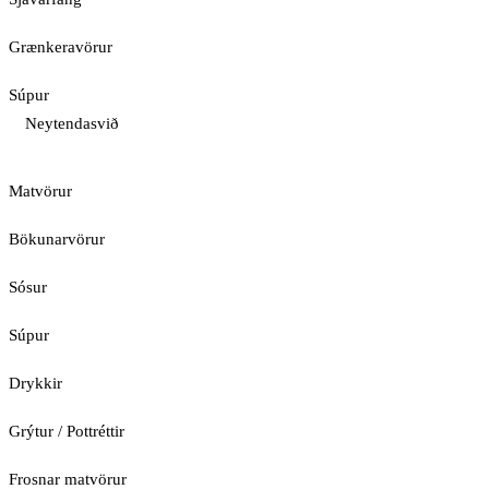
Grænkeravörur
Súpur
Neytendasvið
Matvörur
Bökunarvörur
Sósur
Súpur
Drykkir
Grýtur / Pottréttir
Frosnar matvörur