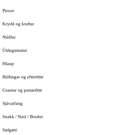
Pizzur
Krydd og kraftar
Núðlur
Útilegumatur
Hlaup
Búðingar og eftirréttir
Grautar og pastaréttir
Sjávarfang
Snakk / Nasl / Bruður
Sælgæti