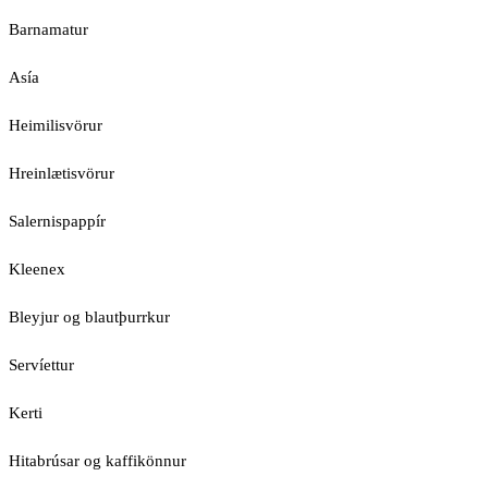
Barnamatur
Asía
Heimilisvörur
Hreinlætisvörur
Salernispappír
Kleenex
Bleyjur og blautþurrkur
Servíettur
Kerti
Hitabrúsar og kaffikönnur