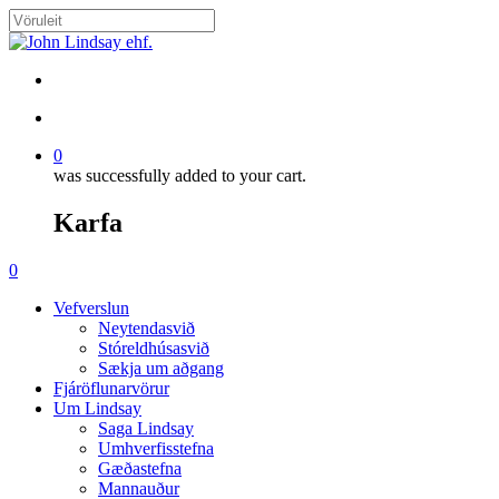
Skip
to
Close
main
Search
content
search
account
0
was successfully added to your cart.
Karfa
Menu
search
account
0
Menu
Vefverslun
Neytendasvið
Stóreldhúsasvið
Sækja um aðgang
Fjáröflunarvörur
Um Lindsay
Saga Lindsay
Umhverfisstefna
Gæðastefna
Mannauður