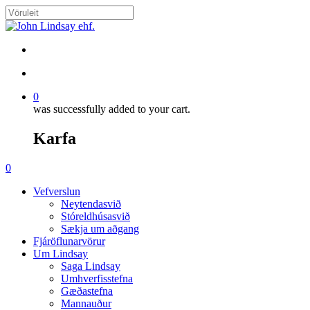
Skip
to
Close
main
Search
content
search
account
0
was successfully added to your cart.
Karfa
Menu
search
account
0
Menu
Vefverslun
Neytendasvið
Stóreldhúsasvið
Sækja um aðgang
Fjáröflunarvörur
Um Lindsay
Saga Lindsay
Umhverfisstefna
Gæðastefna
Mannauður