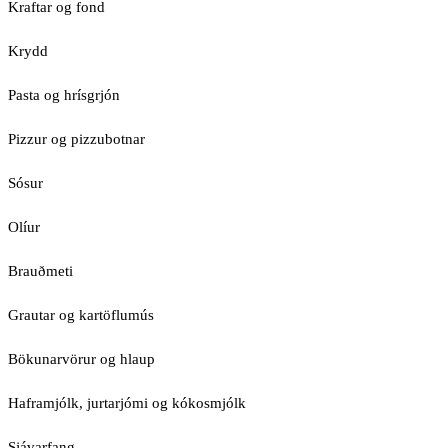
Kraftar og fond
Krydd
Pasta og hrísgrjón
Pizzur og pizzubotnar
Sósur
Olíur
Brauðmeti
Grautar og kartöflumús
Bökunarvörur og hlaup
Haframjólk, jurtarjómi og kókosmjólk
Sjávarfang