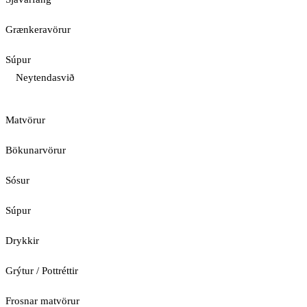
Grænkeravörur
Súpur
Neytendasvið
Matvörur
Bökunarvörur
Sósur
Súpur
Drykkir
Grýtur / Pottréttir
Frosnar matvörur