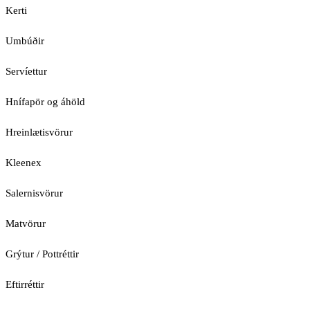
Kerti
Umbúðir
Servíettur
Hnífapör og áhöld
Hreinlætisvörur
Kleenex
Salernisvörur
Matvörur
Grýtur / Pottréttir
Eftirréttir