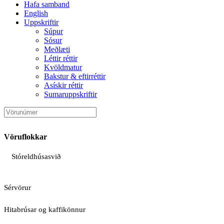
Hafa samband
English
Uppskriftir
Súpur
Sósur
Meðlæti
Léttir réttir
Kvöldmatur
Bakstur & eftirréttir
Asískir réttir
Sumaruppskriftir
Vöruflokkar
Stóreldhúsasvið
Sérvörur
Hitabrúsar og kaffikönnur