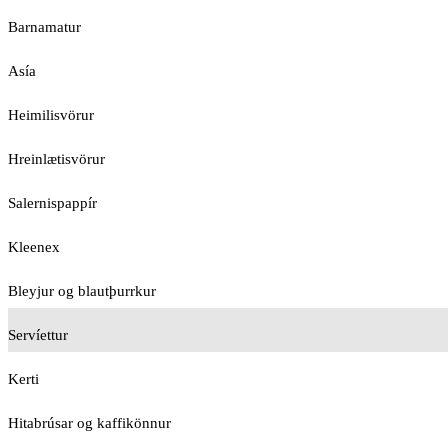
Barnamatur
Asía
Heimilisvörur
Hreinlætisvörur
Salernispappír
Kleenex
Bleyjur og blautþurrkur
Servíettur
Kerti
Hitabrúsar og kaffikönnur