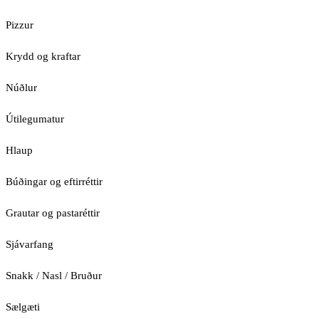
Pizzur
Krydd og kraftar
Núðlur
Útilegumatur
Hlaup
Búðingar og eftirréttir
Grautar og pastaréttir
Sjávarfang
Snakk / Nasl / Bruður
Sælgæti