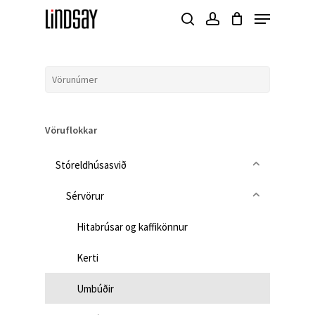
Skip
Menu
to
search
account
Close
main
Menu
content
Vöruflokkar
Stóreldhúsasvið
Sérvörur
Hitabrúsar og kaffikönnur
Kerti
Umbúðir