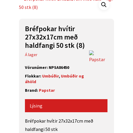
Bréfpokar hvítir
27x32x17cm með
haldfangi 50 stk (8)
Á lager
Vörunúmer:
NPSA86450
Flokkar:
Umbúðir
,
Umbúðir og
áhöld
Brand:
Papstar
Lýsing
Bréfpokar hvítir 27x32x17cm með
haldfangi 50 stk