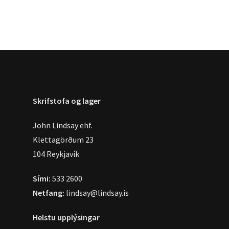
Skrifstofa og lager
John Lindsay ehf.
Klettagörðum 23
104 Reykjavík
Sími:
533 2600
Netfang:
lindsay@lindsay.is
Helstu upplýsingar