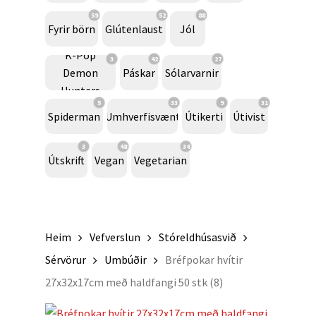
59
52
88
Fyrir börn
Glútenlaust
Jól
K-Pop
3
42
27
Demon
Páskar
Sólarvarnir
Hunters
5
33
9
31
Spiderman
Umhverfisvænt
Útikerti
Útivist
3
48
34
Útskrift
Vegan
Vegetarian
Heim
Vefverslun
Stóreldhúsasvið
Sérvörur
Umbúðir
Bréfpokar hvítir
27x32x17cm með haldfangi 50 stk (8)