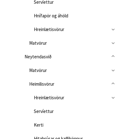
Servíettur
Hnífapör og áhöld
Hreinlætisvörur
Matvörur
Neytendasvið
Matvörur
Heimilisvörur
Hreinlætisvörur
Servíettur
Kerti
Hitabrúsar og kaffikönnur