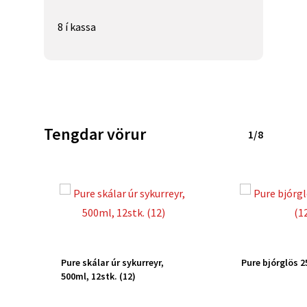
8 í kassa
Tengdar vörur
1/8
Pure skálar úr sykurreyr,
Pure bjórglös 25
500ml, 12stk. (12)