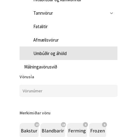
Tannvörur
Fatalitir
Afmælisvörur
Umbúðir og áhöld
Málningavörusvið
Vörusía
Merkimiðar vöru
15
16
6
6
Bakstur
Blandbarir
Ferming
Frozen