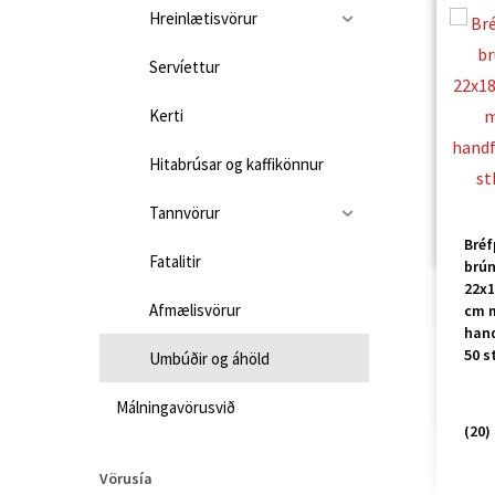
Hreinlætisvörur
Servíettur
Kerti
Pure
Muff
Gril
Pure
Hitabrúsar og kaffikönnur
25st
Hal
250 
joy
Muff
0,25
48s
25cm
gl.1
bök
Tannvörur
myn
Bréf
60st
Fibr
Pur
Fatalitir
brún
Blac
riffl
22x
Ben
boll
Afmælisvörur
cm 
Str
fyrir
han
Wra
heit
50 s
Umbúðir og áhöld
6x2
dryk
160s
100
Málningavörusvið
(20)
25st
(20)
Vörusía