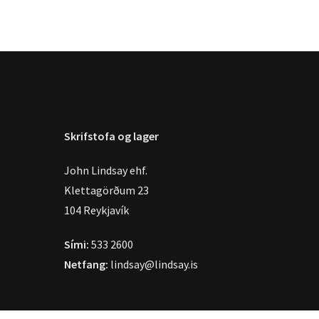
Skrifstofa og lager
John Lindsay ehf.
Klettagörðum 23
104 Reykjavík
Sími:
533 2600
Netfang:
lindsay@lindsay.is