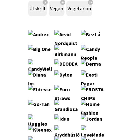
3
48
34
Útskrift
Vegan
Vegetarian