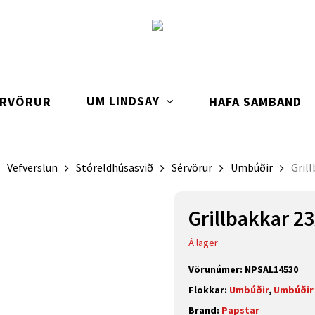
UM LINDSAY
ARVÖRUR
HAFA SAMBAND
Vefverslun
Stóreldhúsasvið
Sérvörur
Umbúðir
Gril
Grillbakkar 2
Á lager
Vörunúmer:
NPSAL14530
Flokkar:
Umbúðir
,
Umbúðir
Brand:
Papstar