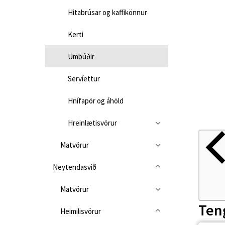
Hitabrúsar og kaffikönnur
Kerti
Umbúðir
Servíettur
Hnífapör og áhöld
Hreinlætisvörur
Matvörur
Neytendasvið
Matvörur
Ten
Heimilisvörur