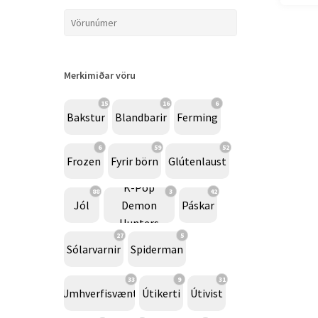
Merkimiðar vöru
15
16
6
Bakstur
Blandbarir
Ferming
6
59
52
Frozen
Fyrir börn
Glútenlaust
K-Pop
88
3
42
Jól
Demon
Páskar
Hunters
27
5
Sólarvarnir
Spiderman
33
9
31
Umhverfisvænt
Útikerti
Útivist