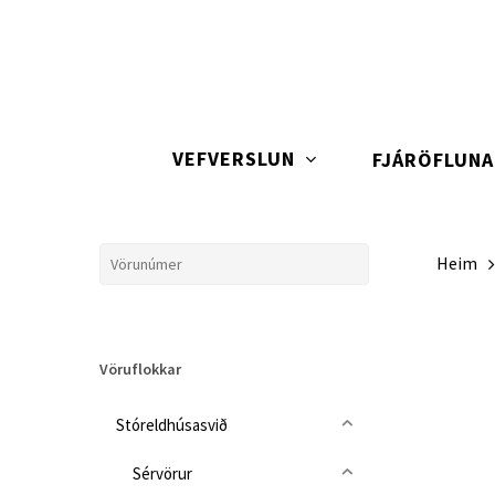
Skip
to
main
content
VEFVERSLUN
FJÁRÖFLUN
Heim
Vöruflokkar
Stóreldhúsasvið
Sérvörur