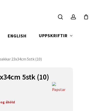
search
account
UPPSKRIFTIR
ENGLISH
lbakkar 23x34cm 5stk (10)
3x34cm 5stk (10)
 og áhöld