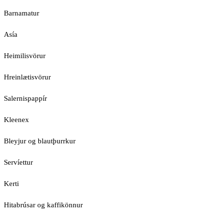
Barnamatur
Asía
Heimilisvörur
Hreinlætisvörur
Salernispappír
Kleenex
Bleyjur og blautþurrkur
Servíettur
Kerti
Hitabrúsar og kaffikönnur