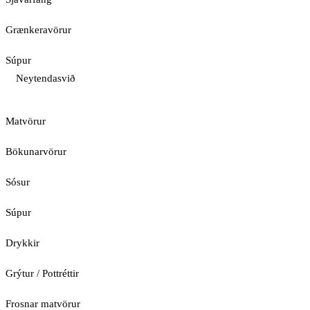
Grænkeravörur
Súpur
Neytendasvið
Matvörur
Bökunarvörur
Sósur
Súpur
Drykkir
Grýtur / Pottréttir
Frosnar matvörur