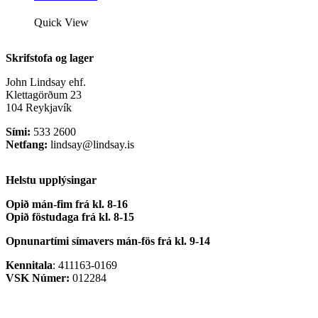
Quick View
Skrifstofa og lager
John Lindsay ehf.
Klettagörðum 23
104 Reykjavík
Sími:
533 2600
Netfang:
lindsay@lindsay.is
Helstu upplýsingar
Opið mán-fim frá kl. 8-16
Opið föstudaga frá kl. 8-15
Opnunartími símavers
mán-fös frá kl. 9-14
Kennitala
: 411163-0169
VSK Númer:
012284