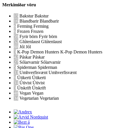
Merkimiðar vöru
15
Bakstur
Bakstur
16
Blandbarir
Blandbarir
6
Ferming
Ferming
6
Frozen
Frozen
59
Fyrir börn
Fyrir börn
52
Glútenlaust
Glútenlaust
88
Jól
Jól
3
K-Pop Demon Hunters
K-Pop Demon Hunters
42
Páskar
Páskar
27
Sólarvarnir
Sólarvarnir
5
Spiderman
Spiderman
33
Umhverfisvænt
Umhverfisvænt
9
Útikerti
Útikerti
31
Útivist
Útivist
3
Útskrift
Útskrift
48
Vegan
Vegan
34
Vegetarian
Vegetarian