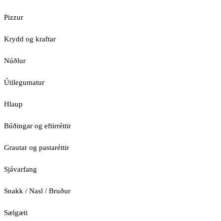
Pizzur
Krydd og kraftar
Núðlur
Útilegumatur
Hlaup
Búðingar og eftirréttir
Grautar og pastaréttir
Sjávarfang
Snakk / Nasl / Bruður
Sælgæti