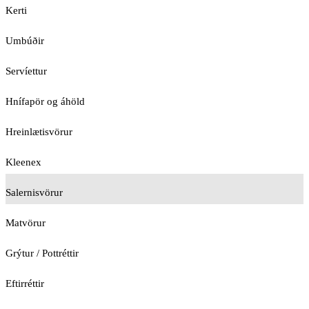
Kerti
Umbúðir
Servíettur
Hnífapör og áhöld
Hreinlætisvörur
Kleenex
Salernisvörur
Matvörur
Grýtur / Pottréttir
Eftirréttir