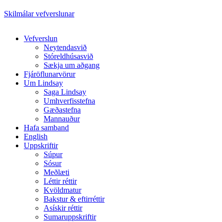
Skilmálar vefverslunar
Close
Vefverslun
Menu
Neytendasvið
Stóreldhúsasvið
Sækja um aðgang
Fjáröflunarvörur
Um Lindsay
Saga Lindsay
Umhverfisstefna
Gæðastefna
Mannauður
Hafa samband
English
Uppskriftir
Súpur
Sósur
Meðlæti
Léttir réttir
Kvöldmatur
Bakstur & eftirréttir
Asískir réttir
Sumaruppskriftir