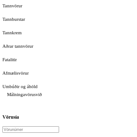
Tannvörur
Tannburstar
Tannkrem
Aðrar tannvörur
Fatalitir
Afmælisvörur
Umbúðir og áhöld
Málningavörusvið
Vörusía