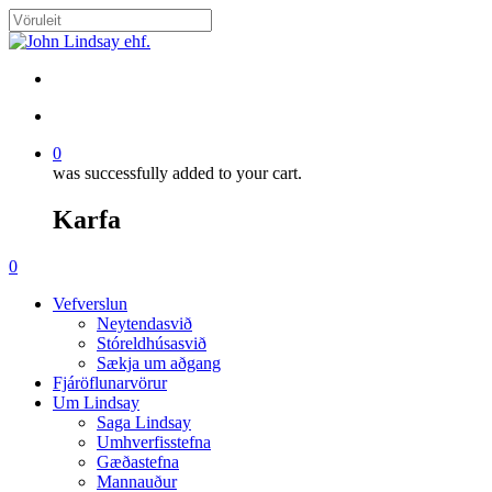
Skip
to
Close
main
Search
content
search
account
0
was successfully added to your cart.
Karfa
Menu
search
account
0
Menu
Vefverslun
Neytendasvið
Stóreldhúsasvið
Sækja um aðgang
Fjáröflunarvörur
Um Lindsay
Saga Lindsay
Umhverfisstefna
Gæðastefna
Mannauður