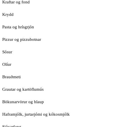
Kraftar og fond
Krydd
Pasta og hrísgrjón
Pizzur og pizzubotnar
Sósur
Olíur
Brauðmeti
Grautar og kartöflumús
Bökunarvörur og hlaup
Haframjólk, jurtarjómi og kókosmjólk
Sjávarfang