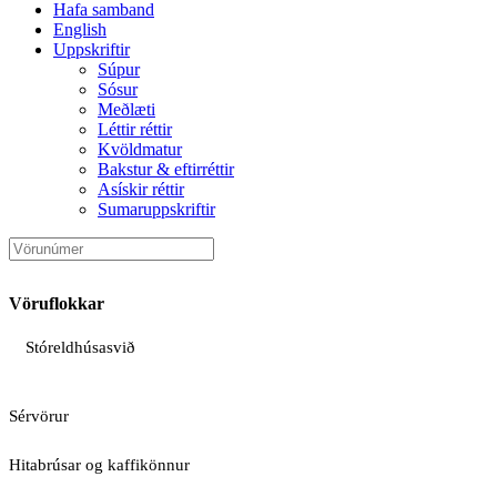
Hafa samband
English
Uppskriftir
Súpur
Sósur
Meðlæti
Léttir réttir
Kvöldmatur
Bakstur & eftirréttir
Asískir réttir
Sumaruppskriftir
Vöruflokkar
Stóreldhúsasvið
Sérvörur
Hitabrúsar og kaffikönnur