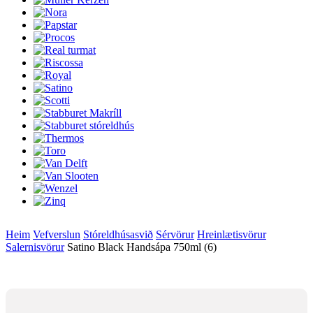
Heim
Vefverslun
Stóreldhúsasvið
Sérvörur
Hreinlætisvörur
Salernisvörur
Satino Black Handsápa 750ml (6)