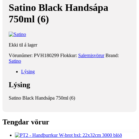
Satino Black Handsápa
750ml (6)
Ekki til á lager
Vörunúmer:
PVH180299
Flokkur:
Salernisvörur
Brand:
Satino
Lýsing
Lýsing
Satino Black Handsápa 750ml (6)
Tengdar vörur