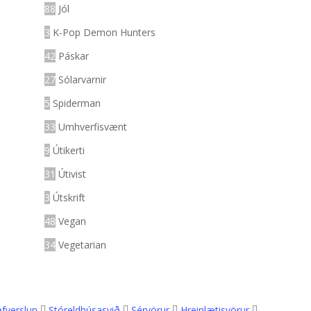
88
Jól
3
K-Pop Demon Hunters
42
Páskar
27
Sólarvarnir
5
Spiderman
33
Umhverfisvænt
9
Útikerti
31
Útivist
3
Útskrift
48
Vegan
34
Vegetarian
efverslun
Stóreldhúsasvið
Sérvörur
Hreinlætisvörur