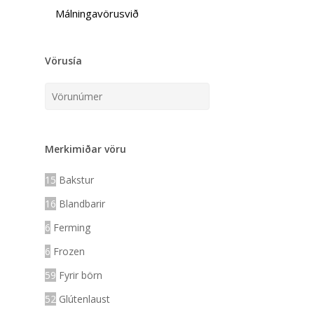
Málningavörusvið
Vörusía
Merkimiðar vöru
15
Bakstur
16
Blandbarir
6
Ferming
6
Frozen
59
Fyrir börn
52
Glútenlaust