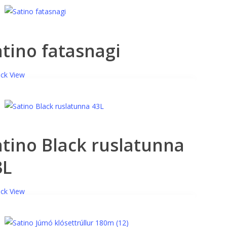
atino fatasnagi
ck View
atino Black ruslatunna
3L
ck View