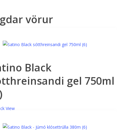
gdar vörur
atino Black
ótthreinsandi gel 750ml
)
ck View