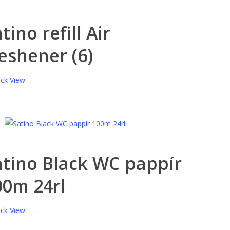
tino refill Air
eshener (6)
ck View
atino Black WC pappír
00m 24rl
ck View