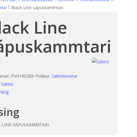
örur
Black Line sápuskammtari
lack Line
ápuskammtari
r
úmer:
PVH180289
Flokkur:
Salernisvörur
:
Satino
ýsing
sing
 LINE SÁPUSKAMMTARI