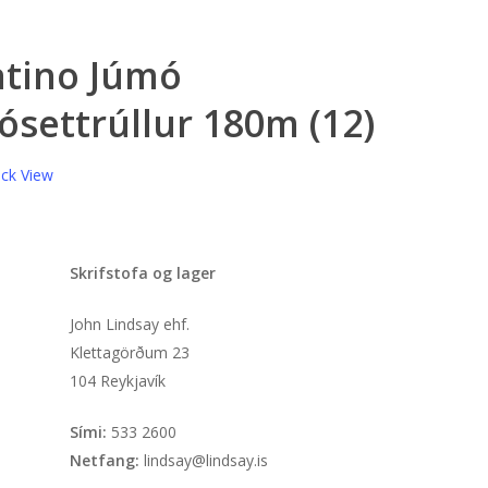
atino Júmó
ósettrúllur 180m (12)
ck View
Skrifstofa og lager
John Lindsay ehf.
Klettagörðum 23
104 Reykjavík
Sími:
533 2600
Netfang:
lindsay@lindsay.is