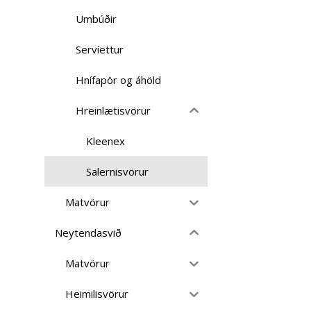
Umbúðir
Servíettur
Hnífapör og áhöld
Hreinlætisvörur
Kleenex
Salernisvörur
Matvörur
Neytendasvið
Matvörur
Heimilisvörur