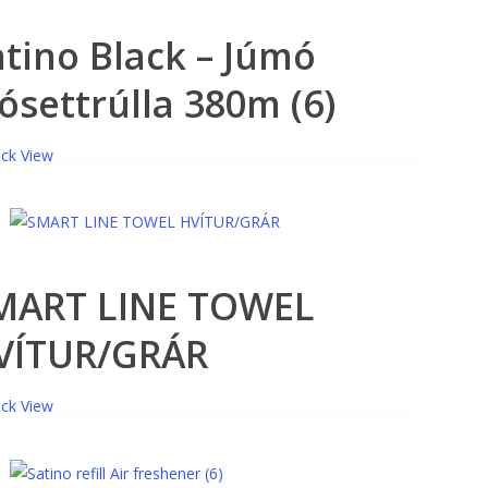
atino Black – Júmó
ósettrúlla 380m (6)
ck View
MART LINE TOWEL
VÍTUR/GRÁR
ck View