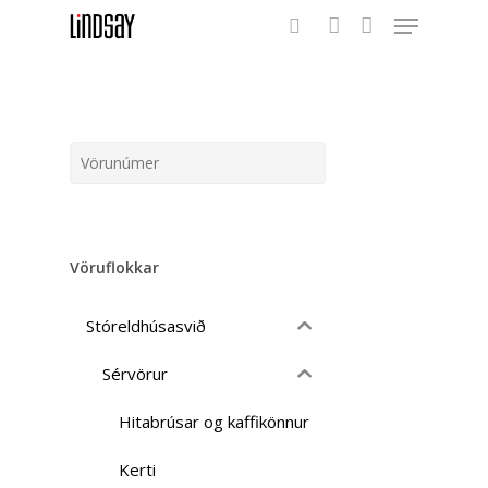
Menu
Skip
to
search
account
main
content
Vöruflokkar
Stóreldhúsasvið
Sérvörur
Hitabrúsar og kaffikönnur
Kerti