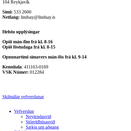
104 Reykjavík
Sími:
533 2600
Netfang:
lindsay@lindsay.is
Helstu upplýsingar
Opið mán-fim frá kl. 8-16
Opið föstudaga frá kl. 8-15
Opnunartími símavers
mán-fös frá kl. 9-14
Kennitala
: 411163-0169
VSK Númer:
012284
Skilmálar vefverslunar
Close
Vefverslun
Menu
Neytendasvið
Stóreldhúsasvið
Sækja um aðgang