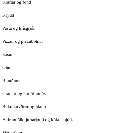
Kraftar og fond
Krydd
Pasta og hrísgrjón
Pizzur og pizzubotnar
Sósur
Olíur
Brauðmeti
Grautar og kartöflumús
Bökunarvörur og hlaup
Haframjólk, jurtarjómi og kókosmjólk
Sjávarfang