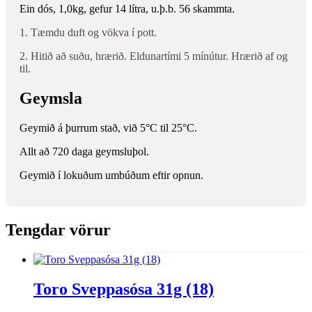
Ein dós, 1,0kg, gefur 14 lítra, u.þ.b. 56 skammta.
1. Tæmdu duft og vökva í pott.
2. Hitið að suðu, hrærið. Eldunartími 5 mínútur. Hrærið af og
til.
Geymsla
Geymið á þurrum stað, við 5°C til 25°C.
Allt að 720 daga geymsluþol.
Geymið í lokuðum umbúðum eftir opnun.
Tengdar vörur
Toro Sveppasósa 31g (18)