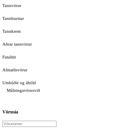
Tannvörur
Tannburstar
Tannkrem
Aðrar tannvörur
Fatalitir
Afmælisvörur
Umbúðir og áhöld
Málningavörusvið
Vörusía