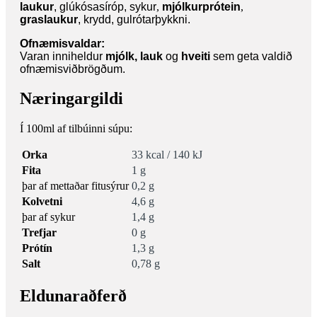
laukur
, glúkósasíróp, sykur
,
mjólkurprótein
,
graslaukur
, krydd, gulrótarþykkni.
Ofnæmisvaldar:
Varan inniheldur
mjólk, lauk
og
hveiti
sem geta valdið
ofnæmisviðbrögðum.
Næringargildi
Í 100ml af tilbúinni súpu:
Orka
33 kcal / 140 kJ
Fita
1 g
þar af mettaðar fitusýrur
0,2 g
Kolvetni
4,6 g
þar af sykur
1,4 g
Trefjar
0 g
Prótín
1,3 g
Salt
0,78 g
Eldunaraðferð