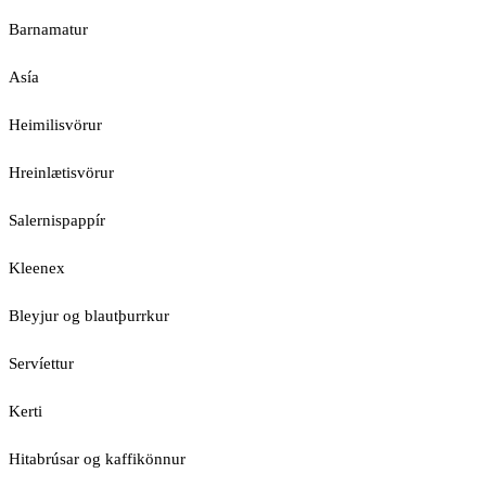
Barnamatur
Asía
Heimilisvörur
Hreinlætisvörur
Salernispappír
Kleenex
Bleyjur og blautþurrkur
Servíettur
Kerti
Hitabrúsar og kaffikönnur