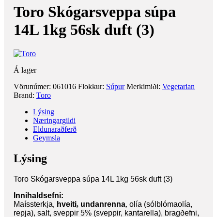
Toro Skógarsveppa súpa
14L 1kg 56sk duft (3)
Á lager
Vörunúmer:
061016
Flokkur:
Súpur
Merkimiði:
Vegetarian
Brand:
Toro
Lýsing
Næringargildi
Eldunaraðferð
Geymsla
Lýsing
Toro Skógarsveppa súpa 14L 1kg 56sk duft (3)
Innihaldsefni:
Maíssterkja
,
hveiti
,
undanrenna
,
olía (sólblómaolía,
repja), salt, sveppir 5% (sveppir, kantarella), bragðefni,