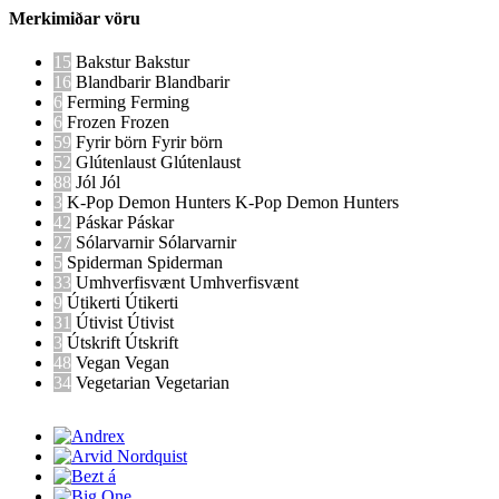
Merkimiðar vöru
15
Bakstur
Bakstur
16
Blandbarir
Blandbarir
6
Ferming
Ferming
6
Frozen
Frozen
59
Fyrir börn
Fyrir börn
52
Glútenlaust
Glútenlaust
88
Jól
Jól
3
K-Pop Demon Hunters
K-Pop Demon Hunters
42
Páskar
Páskar
27
Sólarvarnir
Sólarvarnir
5
Spiderman
Spiderman
33
Umhverfisvænt
Umhverfisvænt
9
Útikerti
Útikerti
31
Útivist
Útivist
3
Útskrift
Útskrift
48
Vegan
Vegan
34
Vegetarian
Vegetarian