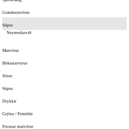
Grænkeravörur
Súpur
Neytendasvið
Matvörur
Bökunarvörur
Sósur
Súpur
Drykkir
Grýtur / Pottréttir
Frosnar matvörur