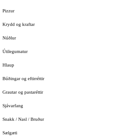
Pizzur
Krydd og kraftar
Núðlur
Útilegumatur
Hlaup
Búðingar og eftirréttir
Grautar og pastaréttir
Sjávarfang
Snakk / Nasl / Bruður
Sælgæti