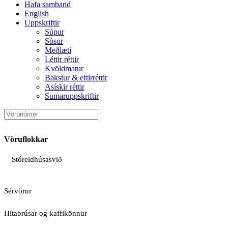
Hafa samband
English
Uppskriftir
Súpur
Sósur
Meðlæti
Léttir réttir
Kvöldmatur
Bakstur & eftirréttir
Asískir réttir
Sumaruppskriftir
Vöruflokkar
Stóreldhúsasvið
Sérvörur
Hitabrúsar og kaffikönnur