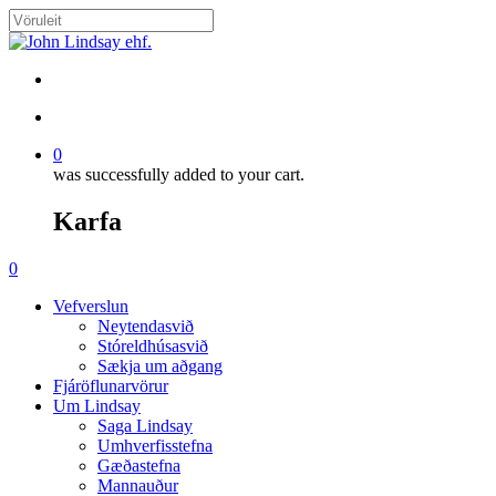
Skip
to
Close
main
Search
content
search
account
0
was successfully added to your cart.
Karfa
Menu
search
account
0
Menu
Vefverslun
Neytendasvið
Stóreldhúsasvið
Sækja um aðgang
Fjáröflunarvörur
Um Lindsay
Saga Lindsay
Umhverfisstefna
Gæðastefna
Mannauður