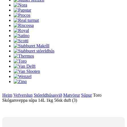
Heim
Vefverslun
Stóreldhúsasvið
Matvörur
Súpur
Toro
Skógarsveppa súpa 14L 1kg 56sk duft (3)