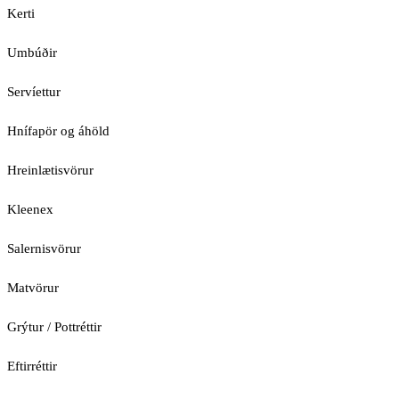
Kerti
Umbúðir
Servíettur
Hnífapör og áhöld
Hreinlætisvörur
Kleenex
Salernisvörur
Matvörur
Grýtur / Pottréttir
Eftirréttir