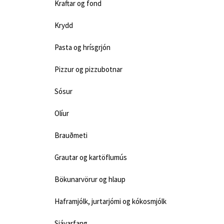
Kraftar og fond
Krydd
Pasta og hrísgrjón
Pizzur og pizzubotnar
Sósur
Olíur
Brauðmeti
Grautar og kartöflumús
Bökunarvörur og hlaup
Haframjólk, jurtarjómi og kókosmjólk
Sjávarfang