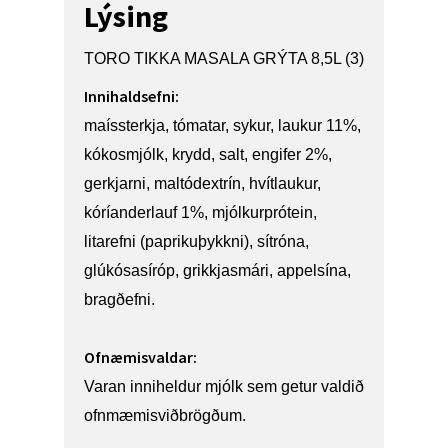
Lýsing
TORO TIKKA MASALA GRÝTA 8,5L (3)
Innihaldsefni:
maíssterkja, tómatar, sykur, laukur 11%,
kókosmjólk, krydd, salt, engifer 2%,
gerkjarni, maltódextrín, hvítlaukur,
kóríanderlauf 1%
,
mjólkurprótein
,
litarefni (paprikuþykkni), sítróna,
glúkósasíróp, grikkjasmári, appelsína,
bragðefni.
Ofnæmisvaldar:
Varan inniheldur mjólk sem getur valdið
ofnmæmisviðbrögðum.