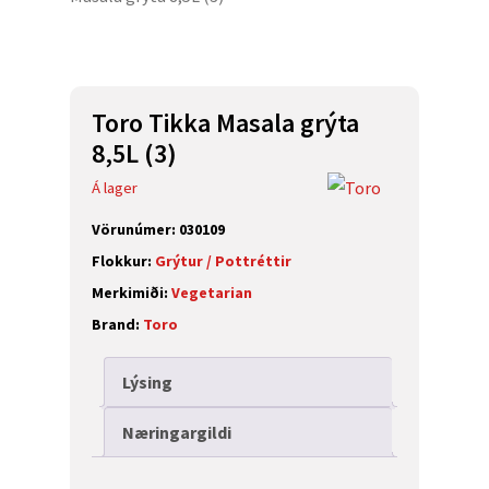
Toro Tikka Masala grýta
8,5L (3)
Á lager
Vörunúmer:
030109
Flokkur:
Grýtur / Pottréttir
Merkimiði:
Vegetarian
Brand:
Toro
Lýsing
Næringargildi