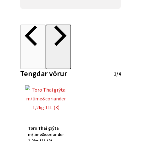
Tengdar vörur
1/4
Toro
Idun chili
Toro
Toro Thai grýta
hvít
tómatsósa
súkkulaðidrykkur
m/lime&coriander
Toro
sósa
890g (X6)
512g (6)
1,2kg 11L (3)