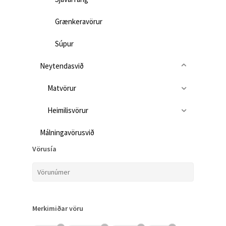
Grænkeravörur
Súpur
Neytendasvið
Matvörur
Heimilisvörur
Málningavörusvið
Vörusía
Merkimiðar vöru