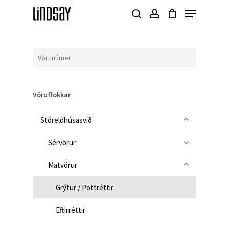
Skip
Menu
to
search
account
Close
main
Menu
content
Vöruflokkar
Stóreldhúsasvið
Sérvörur
Matvörur
Grýtur / Pottréttir
Eftirréttir