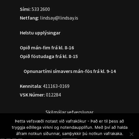
Sími:
533 2600
Netfang:
lindsay@lindsay.is
Helstu upplýsingar
Opið mán-fim frá kl. 8-16
Opið föstudaga frá kl. 8-15
Opnunartími símavers
mán-fös frá kl. 9-14
Kennitala
: 411163-0169
VSK Númer:
012284
Skilmálar vefverslunar
Þetta vefsvæði notast við vafrakökur - Það er til þess að
tryggja eðlilega virkni og notendaupplifun. Með því að halda
áfram notkun síðunnar, samþykkir þú notkun vafrakaka.