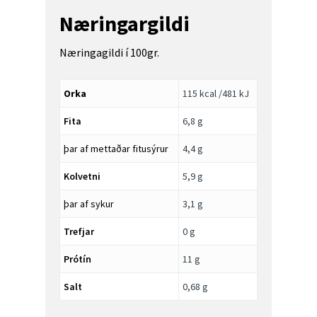
Næringargildi
Næringagildi í 100gr.
Orka
115 kcal /481 kJ
Fita
6,8 g
þar af mettaðar fitusýrur
4,4 g
Kolvetni
5,9 g
þar af sykur
3,1 g
Trefjar
0 g
Prótín
11 g
Salt
0,68 g