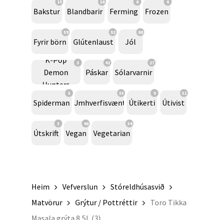
15
16
6
6
Bakstur
Blandbarir
Ferming
Frozen
59
52
88
Fyrir börn
Glútenlaust
Jól
K-Pop
3
42
27
Demon
Páskar
Sólarvarnir
Hunters
5
33
9
31
Spiderman
Umhverfisvænt
Útikerti
Útivist
3
48
34
Útskrift
Vegan
Vegetarian
Heim
Vefverslun
Stóreldhúsasvið
Matvörur
Grýtur / Pottréttir
Toro Tikka
Masala grýta 8,5L (3)