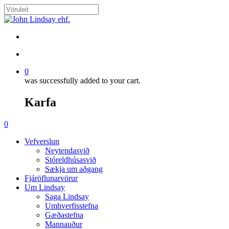
Skip
to
Close
main
Search
content
search
account
0
was successfully added to your cart.
Karfa
Menu
search
account
0
Menu
Vefverslun
Neytendasvið
Stóreldhúsasvið
Sækja um aðgang
Fjáröflunarvörur
Um Lindsay
Saga Lindsay
Umhverfisstefna
Gæðastefna
Mannauður