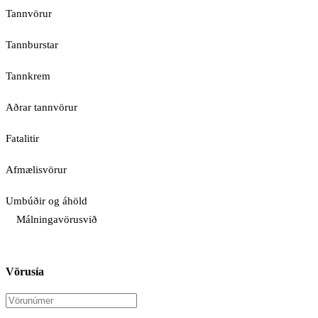
Tannvörur
Tannburstar
Tannkrem
Aðrar tannvörur
Fatalitir
Afmælisvörur
Umbúðir og áhöld
Málningavörusvið
Vörusía