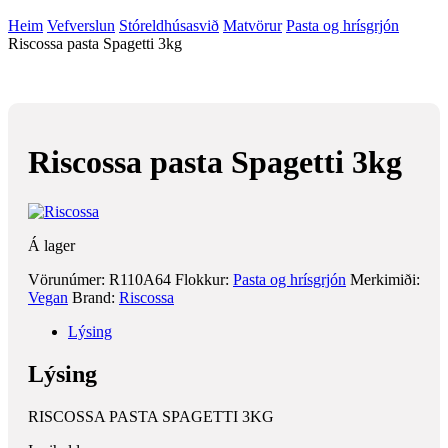
Heim
Vefverslun
Stóreldhúsasvið
Matvörur
Pasta og hrísgrjón
Riscossa pasta Spagetti 3kg
Riscossa pasta Spagetti 3kg
Á lager
Vörunúmer:
R110A64
Flokkur:
Pasta og hrísgrjón
Merkimiði:
Vegan
Brand:
Riscossa
Lýsing
Lýsing
RISCOSSA PASTA SPAGETTI 3KG