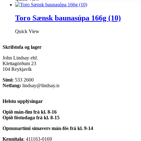
Toro Sænsk baunasúpa 166g (10)
Quick View
Skrifstofa og lager
John Lindsay ehf.
Klettagörðum 23
104 Reykjavík
Sími:
533 2600
Netfang:
lindsay@lindsay.is
Helstu upplýsingar
Opið mán-fim frá kl. 8-16
Opið föstudaga frá kl. 8-15
Opnunartími símavers
mán-fös frá kl. 9-14
Kennitala
: 411163-0169