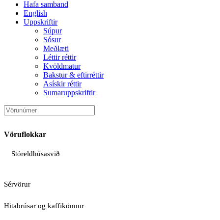
Hafa samband
English
Uppskriftir
Súpur
Sósur
Meðlæti
Léttir réttir
Kvöldmatur
Bakstur & eftirréttir
Asískir réttir
Sumaruppskriftir
Vöruflokkar
Stóreldhúsasvið
Sérvörur
Hitabrúsar og kaffikönnur