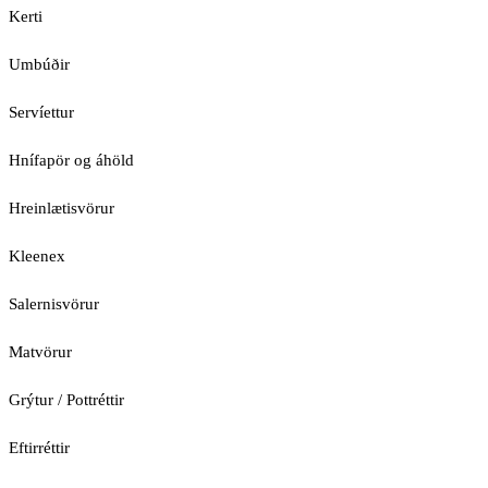
Kerti
Umbúðir
Servíettur
Hnífapör og áhöld
Hreinlætisvörur
Kleenex
Salernisvörur
Matvörur
Grýtur / Pottréttir
Eftirréttir