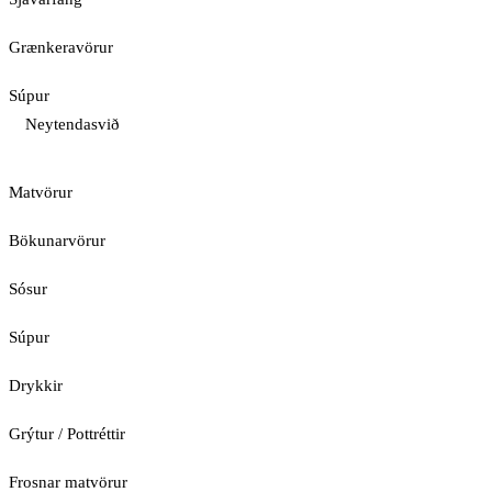
Grænkeravörur
Súpur
Neytendasvið
Matvörur
Bökunarvörur
Sósur
Súpur
Drykkir
Grýtur / Pottréttir
Frosnar matvörur