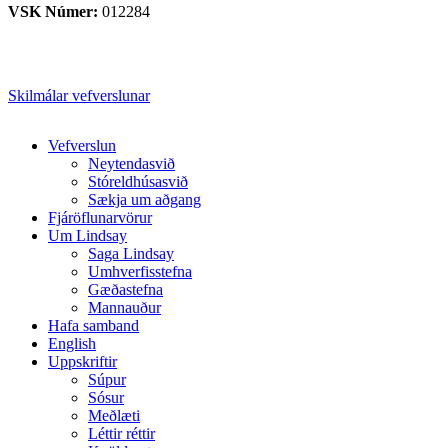
VSK Númer:
012284
Skilmálar vefverslunar
Close
Vefverslun
Menu
Neytendasvið
Stóreldhúsasvið
Sækja um aðgang
Fjáröflunarvörur
Um Lindsay
Saga Lindsay
Umhverfisstefna
Gæðastefna
Mannauður
Hafa samband
English
Uppskriftir
Súpur
Sósur
Meðlæti
Léttir réttir