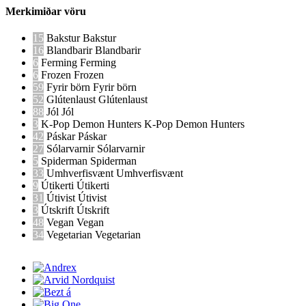
Merkimiðar vöru
15
Bakstur
Bakstur
16
Blandbarir
Blandbarir
6
Ferming
Ferming
6
Frozen
Frozen
59
Fyrir börn
Fyrir börn
52
Glútenlaust
Glútenlaust
88
Jól
Jól
3
K-Pop Demon Hunters
K-Pop Demon Hunters
42
Páskar
Páskar
27
Sólarvarnir
Sólarvarnir
5
Spiderman
Spiderman
33
Umhverfisvænt
Umhverfisvænt
9
Útikerti
Útikerti
31
Útivist
Útivist
3
Útskrift
Útskrift
48
Vegan
Vegan
34
Vegetarian
Vegetarian