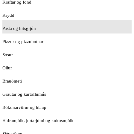
Kraftar og fond
Krydd
Pasta og hrísgrjón
Pizzur og pizzubotnar
Sósur
Olíur
Brauðmeti
Grautar og kartöflumús
Bökunarvörur og hlaup
Haframjólk, jurtarjómi og kókosmjólk
Sjávarfang