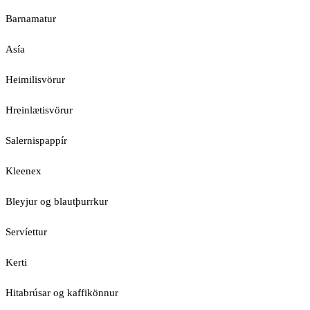
Barnamatur
Asía
Heimilisvörur
Hreinlætisvörur
Salernispappír
Kleenex
Bleyjur og blautþurrkur
Servíettur
Kerti
Hitabrúsar og kaffikönnur