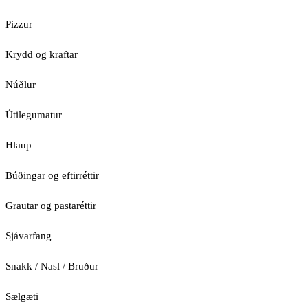
Pizzur
Krydd og kraftar
Núðlur
Útilegumatur
Hlaup
Búðingar og eftirréttir
Grautar og pastaréttir
Sjávarfang
Snakk / Nasl / Bruður
Sælgæti