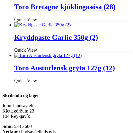
Toro Bretagne kjúklingasósa (28)
Quick View
Kryddpaste Garlic 350g (2)
Quick View
Toro Austurlensk grýta 127g (12)
Quick View
Skrifstofa og lager
John Lindsay ehf.
Klettagörðum 23
104 Reykjavík
Sími:
533 2600
Netfang:
lindsay@lindsay.is