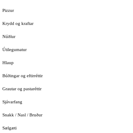
Pizzur
Krydd og kraftar
Núðlur
Útilegumatur
Hlaup
Búðingar og eftirréttir
Grautar og pastaréttir
Sjávarfang
Snakk / Nasl / Bruður
Sælgæti