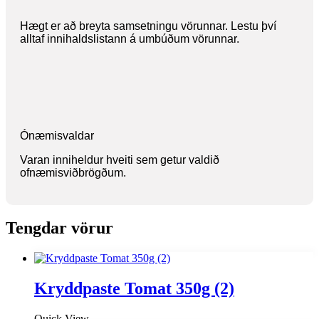
Hægt er að breyta samsetningu vörunnar. Lestu því
alltaf innihaldslistann á umbúðum vörunnar.
Ónæmisvaldar
Varan inniheldur hveiti sem getur valdið
ofnæmisviðbrögðum.
Tengdar vörur
Kryddpaste Tomat 350g (2)
Quick View