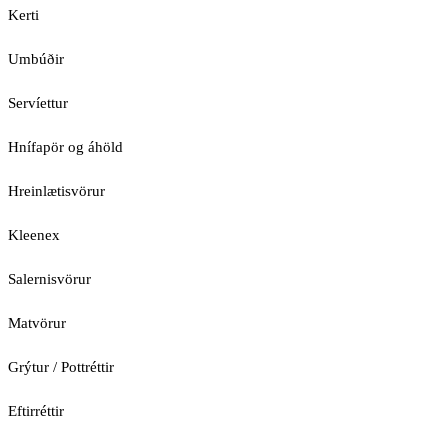
Kerti
Umbúðir
Servíettur
Hnífapör og áhöld
Hreinlætisvörur
Kleenex
Salernisvörur
Matvörur
Grýtur / Pottréttir
Eftirréttir