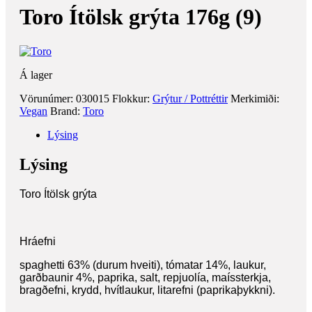
Toro Ítölsk grýta 176g (9)
Á lager
Vörunúmer:
030015
Flokkur:
Grýtur / Pottréttir
Merkimiði:
Vegan
Brand:
Toro
Lýsing
Lýsing
Toro Ítölsk grýta
Hráefni
spaghetti 63% (durum hveiti), tómatar 14%, laukur,
garðbaunir 4%, paprika, salt, repjuolía, maíssterkja,
bragðefni, krydd, hvítlaukur, litarefni (paprikaþykkni).