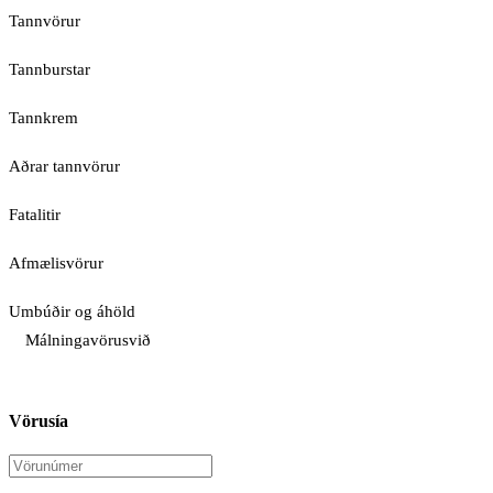
Tannvörur
Tannburstar
Tannkrem
Aðrar tannvörur
Fatalitir
Afmælisvörur
Umbúðir og áhöld
Málningavörusvið
Vörusía