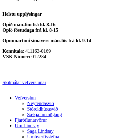
Helstu upplýsingar
Opið mán-fim frá kl. 8-16
Opið föstudaga frá kl. 8-15
Opnunartími símavers
mán-fös frá kl. 9-14
Kennitala
: 411163-0169
VSK Númer:
012284
Skilmálar vefverslunar
Close
Vefverslun
Menu
Neytendasvið
Stóreldhúsasvið
Sækja um aðgang
Fjáröflunarvörur
Um Lindsay
Saga Lindsay
Umhverfisstefna