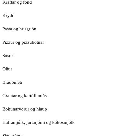
Kraftar og fond
Krydd
Pasta og hrísgrjón
Pizzur og pizzubotnar
Sósur
Olíur
Brauðmeti
Grautar og kartöflumús
Bökunarvörur og hlaup
Haframjólk, jurtarjómi og kókosmjólk
Sjávarfang