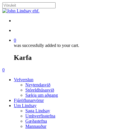
Skip
to
Close
main
Search
content
search
account
0
was successfully added to your cart.
Karfa
Menu
search
account
0
Menu
Vefverslun
Neytendasvið
Stóreldhúsasvið
Sækja um aðgang
Fjáröflunarvörur
Um Lindsay
Saga Lindsay
Umhverfisstefna
Gæðastefna
Mannauður