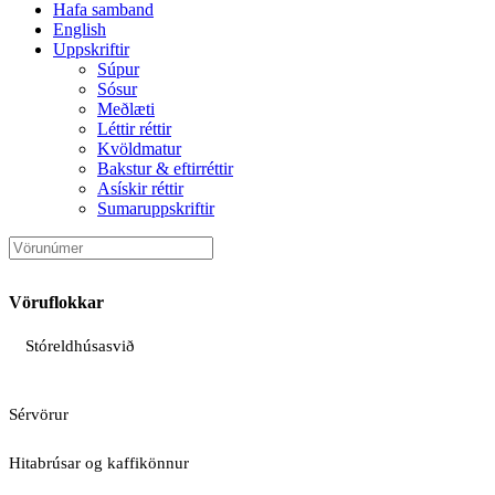
Hafa samband
English
Uppskriftir
Súpur
Sósur
Meðlæti
Léttir réttir
Kvöldmatur
Bakstur & eftirréttir
Asískir réttir
Sumaruppskriftir
Vöruflokkar
Stóreldhúsasvið
Sérvörur
Hitabrúsar og kaffikönnur