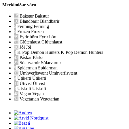
Merkimiðar vöru
15
Bakstur
Bakstur
16
Blandbarir
Blandbarir
6
Ferming
Ferming
6
Frozen
Frozen
59
Fyrir börn
Fyrir börn
52
Glútenlaust
Glútenlaust
88
Jól
Jól
3
K-Pop Demon Hunters
K-Pop Demon Hunters
42
Páskar
Páskar
27
Sólarvarnir
Sólarvarnir
5
Spiderman
Spiderman
33
Umhverfisvænt
Umhverfisvænt
9
Útikerti
Útikerti
31
Útivist
Útivist
3
Útskrift
Útskrift
48
Vegan
Vegan
34
Vegetarian
Vegetarian