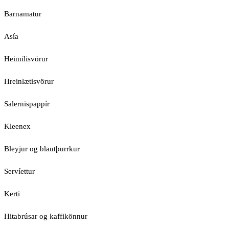
Barnamatur
Asía
Heimilisvörur
Hreinlætisvörur
Salernispappír
Kleenex
Bleyjur og blautþurrkur
Servíettur
Kerti
Hitabrúsar og kaffikönnur