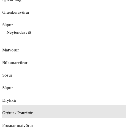
Grænkeravörur
Súpur
Neytendasvið
Matvörur
Bökunarvörur
Sósur
Súpur
Drykkir
Grýtur / Pottréttir
Frosnar matvörur