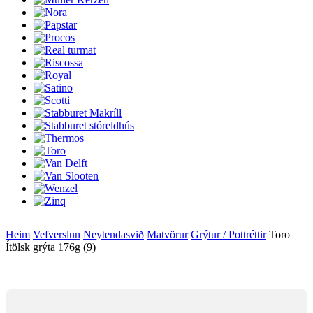
Heim
Vefverslun
Neytendasvið
Matvörur
Grýtur / Pottréttir
Toro
Ítölsk grýta 176g (9)