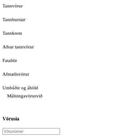
Tannvörur
Tannburstar
Tannkrem
Aðrar tannvörur
Fatalitir
Afmælisvörur
Umbúðir og áhöld
Málningavörusvið
Vörusía