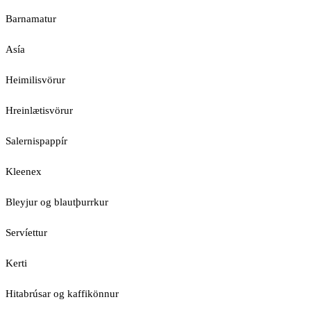
Barnamatur
Asía
Heimilisvörur
Hreinlætisvörur
Salernispappír
Kleenex
Bleyjur og blautþurrkur
Servíettur
Kerti
Hitabrúsar og kaffikönnur