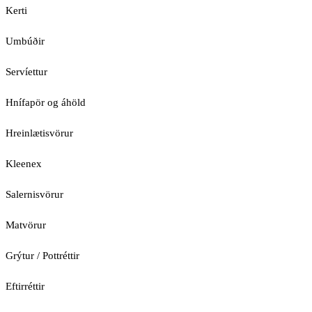
Kerti
Umbúðir
Servíettur
Hnífapör og áhöld
Hreinlætisvörur
Kleenex
Salernisvörur
Matvörur
Grýtur / Pottréttir
Eftirréttir