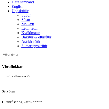
Hafa samband
English
Uppskriftir
Súpur
Sósur
Meðlæti
Léttir réttir
Kvöldmatur
Bakstur & eftirréttir
Asískir réttir
Sumaruppskriftir
Vöruflokkar
Stóreldhúsasvið
Sérvörur
Hitabrúsar og kaffikönnur