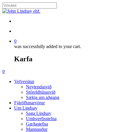
Skip
to
Close
main
Search
content
search
account
0
was successfully added to your cart.
Karfa
Menu
search
account
0
Menu
Vefverslun
Neytendasvið
Stóreldhúsasvið
Sækja um aðgang
Fjáröflunarvörur
Um Lindsay
Saga Lindsay
Umhverfisstefna
Gæðastefna
Mannauður