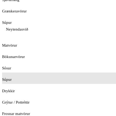
Grænkeravörur
Súpur
Neytendasvið
Matvörur
Bökunarvörur
Sósur
Súpur
Drykkir
Grýtur / Pottréttir
Frosnar matvörur