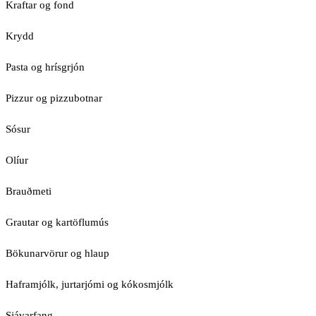
Kraftar og fond
Krydd
Pasta og hrísgrjón
Pizzur og pizzubotnar
Sósur
Olíur
Brauðmeti
Grautar og kartöflumús
Bökunarvörur og hlaup
Haframjólk, jurtarjómi og kókosmjólk
Sjávarfang