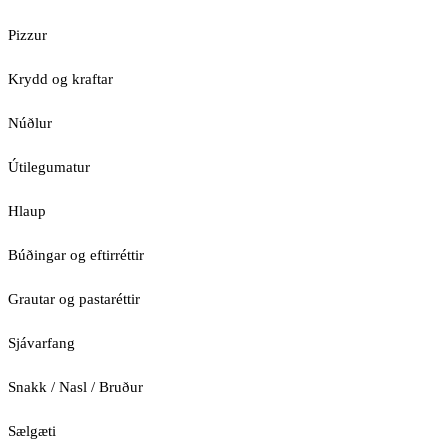
Pizzur
Krydd og kraftar
Núðlur
Útilegumatur
Hlaup
Búðingar og eftirréttir
Grautar og pastaréttir
Sjávarfang
Snakk / Nasl / Bruður
Sælgæti