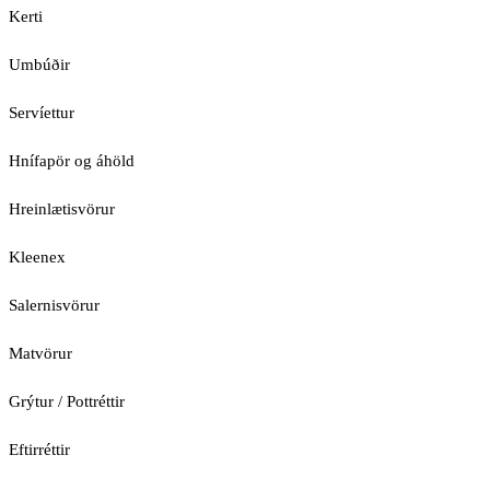
Kerti
Umbúðir
Servíettur
Hnífapör og áhöld
Hreinlætisvörur
Kleenex
Salernisvörur
Matvörur
Grýtur / Pottréttir
Eftirréttir