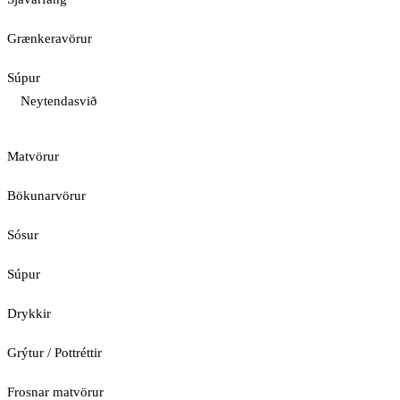
Grænkeravörur
Súpur
Neytendasvið
Matvörur
Bökunarvörur
Sósur
Súpur
Drykkir
Grýtur / Pottréttir
Frosnar matvörur