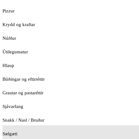
Pizzur
Krydd og kraftar
Núðlur
Útilegumatur
Hlaup
Búðingar og eftirréttir
Grautar og pastaréttir
Sjávarfang
Snakk / Nasl / Bruður
Sælgæti