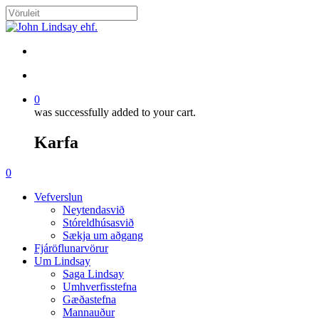
Skip
to
Close
main
Search
content
search
account
0
was successfully added to your cart.
Karfa
Menu
search
account
0
Menu
Vefverslun
Neytendasvið
Stóreldhúsasvið
Sækja um aðgang
Fjáröflunarvörur
Um Lindsay
Saga Lindsay
Umhverfisstefna
Gæðastefna
Mannauður