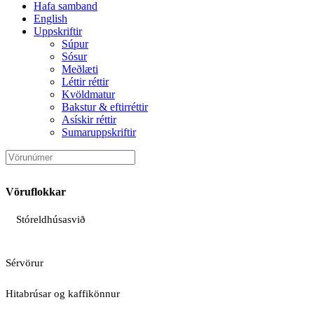
Hafa samband
English
Uppskriftir
Súpur
Sósur
Meðlæti
Léttir réttir
Kvöldmatur
Bakstur & eftirréttir
Asískir réttir
Sumaruppskriftir
Vöruflokkar
Stóreldhúsasvið
Sérvörur
Hitabrúsar og kaffikönnur