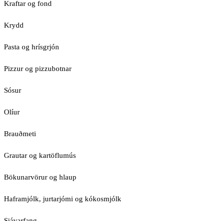
Kraftar og fond
Krydd
Pasta og hrísgrjón
Pizzur og pizzubotnar
Sósur
Olíur
Brauðmeti
Grautar og kartöflumús
Bökunarvörur og hlaup
Haframjólk, jurtarjómi og kókosmjólk
Sjávarfang