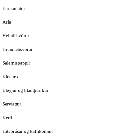
Barnamatur
Asía
Heimilisvörur
Hreinlætisvörur
Salernispappír
Kleenex
Bleyjur og blautþurrkur
Servíettur
Kerti
Hitabrúsar og kaffikönnur