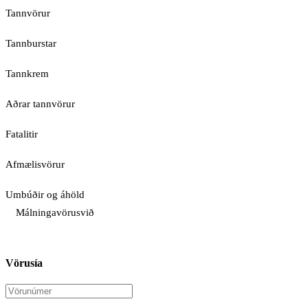
Tannvörur
Tannburstar
Tannkrem
Aðrar tannvörur
Fatalitir
Afmælisvörur
Umbúðir og áhöld
Málningavörusvið
Vörusía