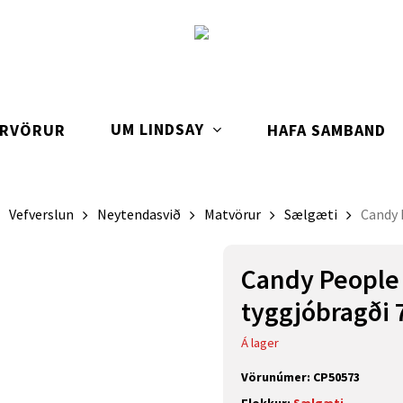
UM LINDSAY
ARVÖRUR
HAFA SAMBAND
Vefverslun
Neytendasvið
Matvörur
Sælgæti
Candy 
Candy People
tyggjóbragði 
Á lager
Vörunúmer:
CP50573