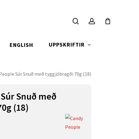
search
account
UPPSKRIFTIR
ENGLISH
People Súr Snuð með tyggjóbragði 70g (18)
 Súr Snuð með
70g (18)