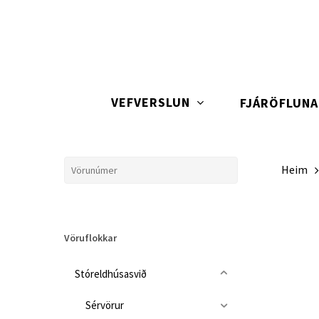
Skip
to
main
content
VEFVERSLUN
FJÁRÖFLUN
Heim
Vöruflokkar
Stóreldhúsasvið
Sérvörur