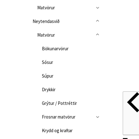
Matvörur
Neytendasvið
Matvörur
Bökunarvörur
Sósur
Súpur
Drykkir
Grýtur / Pottréttir
Frosnar matvörur
Krydd og kraftar