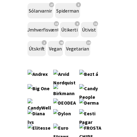
27
5
Sólarvarnir
Spiderman
33
9
31
Umhverfisvænt
Útikerti
Útivist
3
48
34
Útskrift
Vegan
Vegetarian