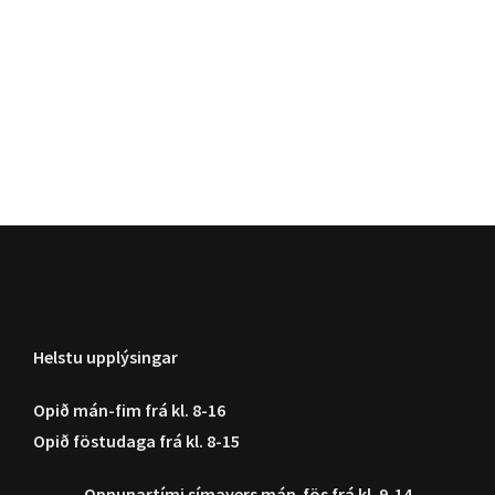
Helstu upplýsingar
Opið mán-fim frá kl. 8-16
Opið föstudaga frá kl. 8-15
Opnunartími símavers
mán-fös frá kl. 9-14