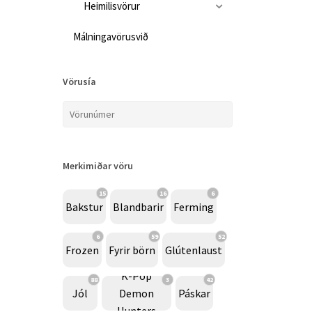
Heimilisvörur
Málningavörusvið
Vörusía
Merkimiðar vöru
15
16
6
Bakstur
Blandbarir
Ferming
6
59
52
Frozen
Fyrir börn
Glútenlaust
K-Pop
88
3
42
Jól
Demon
Páskar
Hunters