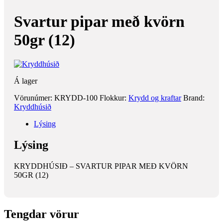
Svartur pipar með kvörn
50gr (12)
Á lager
Vörunúmer:
KRYDD-100
Flokkur:
Krydd og kraftar
Brand:
Kryddhúsið
Lýsing
Lýsing
KRYDDHÚSIÐ – SVARTUR PIPAR MEÐ KVÖRN
50GR (12)
Tengdar vörur