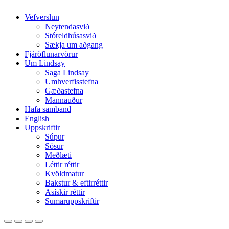
Close
Vefverslun
Menu
Neytendasvið
Stóreldhúsasvið
Sækja um aðgang
Fjáröflunarvörur
Um Lindsay
Saga Lindsay
Umhverfisstefna
Gæðastefna
Mannauður
Hafa samband
English
Uppskriftir
Súpur
Sósur
Meðlæti
Léttir réttir
Kvöldmatur
Bakstur & eftirréttir
Asískir réttir
Sumaruppskriftir