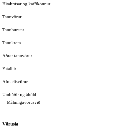
Hitabrúsar og kaffikönnur
Tannvörur
Tannburstar
Tannkrem
Aðrar tannvörur
Fatalitir
Afmælisvörur
Umbúðir og áhöld
Málningavörusvið
Vörusía