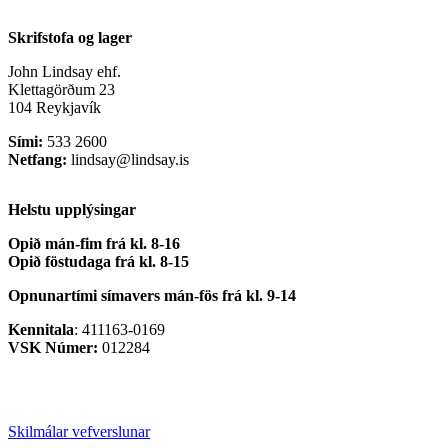
Skrifstofa og lager
John Lindsay ehf.
Klettagörðum 23
104 Reykjavík
Sími:
533 2600
Netfang:
lindsay@lindsay.is
Helstu upplýsingar
Opið mán-fim frá kl. 8-16
Opið föstudaga frá kl. 8-15
Opnunartími símavers
mán-fös frá kl. 9-14
Kennitala
: 411163-0169
VSK Númer:
012284
Skilmálar vefverslunar