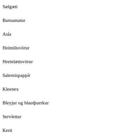
Sælgæti
Barnamatur
Asía
Heimilisvörur
Hreinlætisvörur
Salernispappír
Kleenex
Bleyjur og blautþurrkur
Servíettur
Kerti