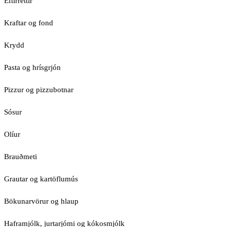
Eftirréttir
Kraftar og fond
Krydd
Pasta og hrísgrjón
Pizzur og pizzubotnar
Sósur
Olíur
Brauðmeti
Grautar og kartöflumús
Bökunarvörur og hlaup
Haframjólk, jurtarjómi og kókosmjólk