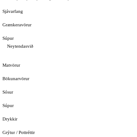
Sjávarfang
Grænkeravörur
Súpur
Neytendasvið
Matvörur
Bökunarvörur
Sósur
Súpur
Drykkir
Grýtur / Pottréttir