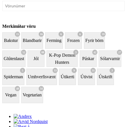
Merkimiðar vöru
15
16
6
6
59
Bakstur
Blandbarir
Ferming
Frozen
Fyrir börn
52
88
3
42
27
K-Pop Demon
Glútenlaust
Jól
Páskar
Sólarvarnir
Hunters
5
33
9
31
3
Spiderman
Umhverfisvænt
Útikerti
Útivist
Útskrift
48
34
Vegan
Vegetarian