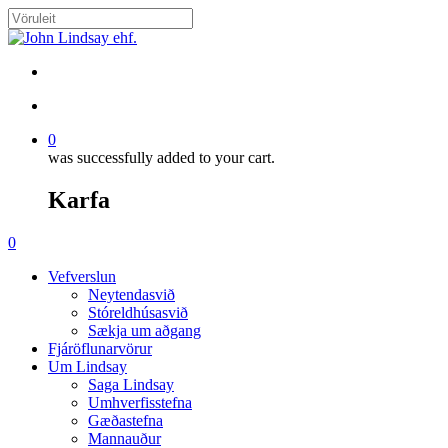
Skip
to
Close
main
Search
content
search
account
0
was successfully added to your cart.
Karfa
Menu
search
account
0
Menu
Vefverslun
Neytendasvið
Stóreldhúsasvið
Sækja um aðgang
Fjáröflunarvörur
Um Lindsay
Saga Lindsay
Umhverfisstefna
Gæðastefna
Mannauður