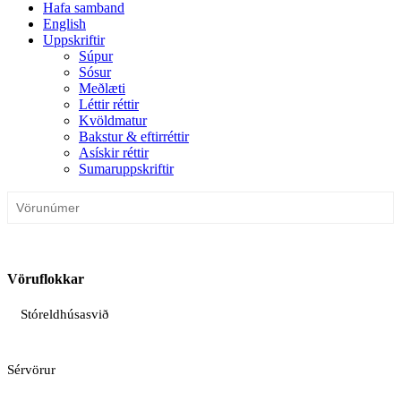
Hafa samband
English
Uppskriftir
Súpur
Sósur
Meðlæti
Léttir réttir
Kvöldmatur
Bakstur & eftirréttir
Asískir réttir
Sumaruppskriftir
Vöruflokkar
Stóreldhúsasvið
Sérvörur