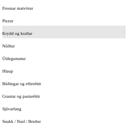
Frosnar matvörur
Pizzur
Krydd og kraftar
Núðlur
Útilegumatur
Hlaup
Búðingar og eftirréttir
Grautar og pastaréttir
Sjávarfang
Snakk / Nasl / Bruður