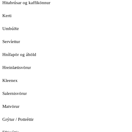
Hitabrúsar og kaffikönnur
Kerti
Umbúðir
Servíettur
Hnífapör og áhöld
Hreinlætisvörur
Kleenex
Salernisvörur
Matvörur
Grýtur / Pottréttir