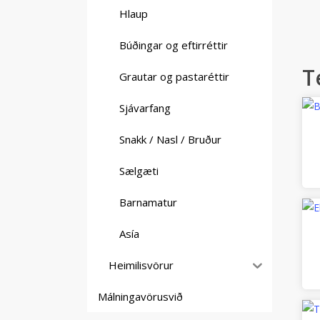
Hlaup
Búðingar og eftirréttir
T
Grautar og pastaréttir
Sjávarfang
Snakk / Nasl / Bruður
Sælgæti
Barnamatur
Asía
Heimilisvörur
Málningavörusvið