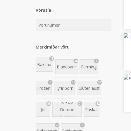
Vörusía
Merkimiðar vöru
15
16
6
Bakstur
Blandbarir
Ferming
6
59
52
Frozen
Fyrir börn
Glútenlaust
K-Pop
88
3
42
Jól
Demon
Páskar
Hunters
27
5
Sólarvarnir
Spiderman