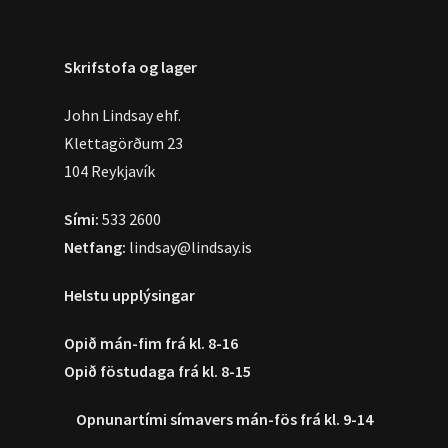
Skrifstofa og lager
John Lindsay ehf.
Klettagörðum 23
104 Reykjavík
Sími:
533 2600
Netfang:
lindsay@lindsay.is
Helstu upplýsingar
Opið mán-fim frá kl. 8-16
Opið föstudaga frá kl. 8-15
Opnunartími símavers
mán-fös frá kl. 9-14