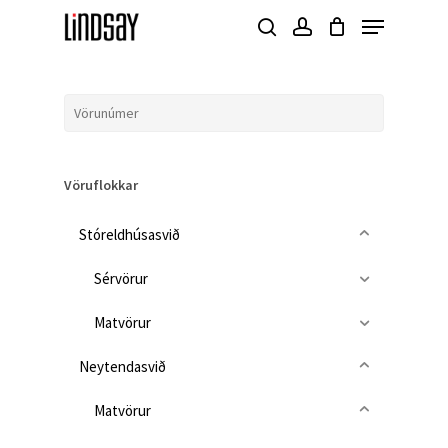
Skip
Menu
to
search
account
Close
main
Menu
content
Vöruflokkar
Stóreldhúsasvið
Sérvörur
Matvörur
Neytendasvið
Matvörur