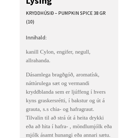
Lýsing
KRYDDHÚSIÐ – PUMPKIN SPICE 38 GR
(10)
Innihald
:
kanill Cylon, engifer, negull,
allrahanda.
Dásamlega bragðgóð, aromatísk,
náttúrulega sæt og vermandi
kryddblanda sem er ljúffeng í hvers
kyns graskersrétti, í bakstur og út á
grauta, s.s chia- og hafragraut.
Tilvalin til að strá út á heita drykki
eða að hita í hafra- , möndlumjólk eða
mjólk ásamt hunangi eða annari sætu.