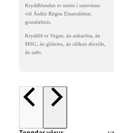
Kryddblandan er unnin í samvinnu
við Ásdísi Rögnu Einarsdóttur,
grasalæknis.
Kryddið er Vegan, án aukaefna, án
MSG, án glúteins, án sílikon díoxíðs,
án salts.
Tengdar vörur
1/4