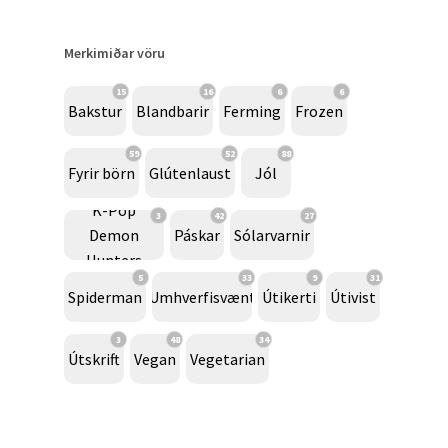
Merkimiðar vöru
15
16
6
6
Bakstur
Blandbarir
Ferming
Frozen
59
52
88
Fyrir börn
Glútenlaust
Jól
K-Pop
3
42
27
Demon
Páskar
Sólarvarnir
Hunters
5
33
9
31
Spiderman
Umhverfisvænt
Útikerti
Útivist
3
48
34
Útskrift
Vegan
Vegetarian