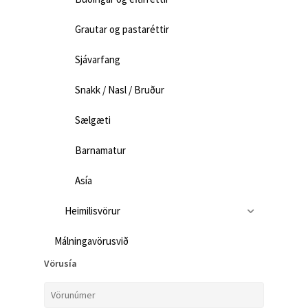
Grautar og pastaréttir
Sjávarfang
Snakk / Nasl / Bruður
Sælgæti
Barnamatur
Asía
Heimilisvörur
Málningavörusvið
Vörusía