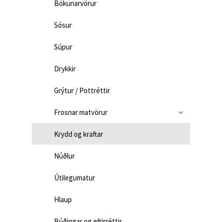
Bökunarvörur
Sósur
Súpur
Drykkir
Grýtur / Pottréttir
Frosnar matvörur
Krydd og kraftar
Núðlur
Útilegumatur
Hlaup
Búðingar og eftirréttir