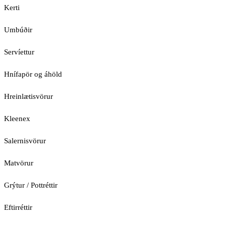
Kerti
Umbúðir
Servíettur
Hnífapör og áhöld
Hreinlætisvörur
Kleenex
Salernisvörur
Matvörur
Grýtur / Pottréttir
Eftirréttir