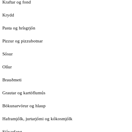
Kraftar og fond
Krydd
Pasta og hrísgrjón
Pizzur og pizzubotnar
Sósur
Olíur
Brauðmeti
Grautar og kartöflumús
Bökunarvörur og hlaup
Haframjólk, jurtarjómi og kókosmjólk
Sjávarfang