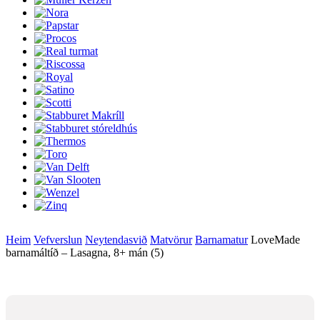
Heim
Vefverslun
Neytendasvið
Matvörur
Barnamatur
LoveMade
barnamáltíð – Lasagna, 8+ mán (5)