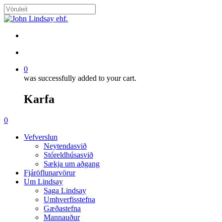
Skip
to
Close
main
Search
content
search
account
0
was successfully added to your cart.
Karfa
Menu
search
account
0
Menu
Vefverslun
Neytendasvið
Stóreldhúsasvið
Sækja um aðgang
Fjáröflunarvörur
Um Lindsay
Saga Lindsay
Umhverfisstefna
Gæðastefna
Mannauður