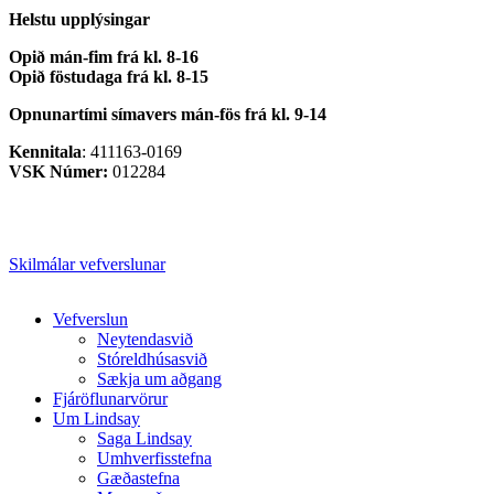
Helstu upplýsingar
Opið mán-fim frá kl. 8-16
Opið föstudaga frá kl. 8-15
Opnunartími símavers
mán-fös frá kl. 9-14
Kennitala
: 411163-0169
VSK Númer:
012284
Skilmálar vefverslunar
Close
Vefverslun
Menu
Neytendasvið
Stóreldhúsasvið
Sækja um aðgang
Fjáröflunarvörur
Um Lindsay
Saga Lindsay
Umhverfisstefna
Gæðastefna