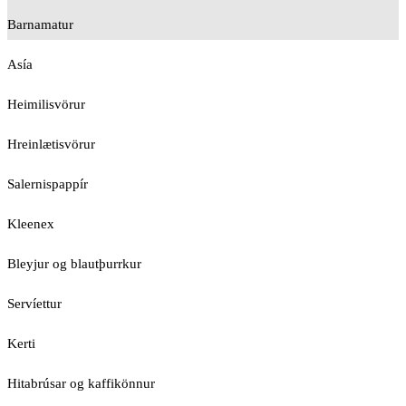
Barnamatur
Asía
Heimilisvörur
Hreinlætisvörur
Salernispappír
Kleenex
Bleyjur og blautþurrkur
Servíettur
Kerti
Hitabrúsar og kaffikönnur