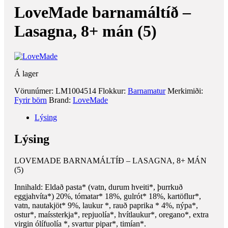
LoveMade barnamáltíð –
Lasagna, 8+ mán (5)
Á lager
Vörunúmer:
LM1004514
Flokkur:
Barnamatur
Merkimiði:
Fyrir börn
Brand:
LoveMade
Lýsing
Lýsing
LOVEMADE BARNAMÁLTÍÐ – LASAGNA, 8+ MÁN
(5)
Innihald: Eldað pasta* (vatn, durum hveiti*, þurrkuð
eggjahvíta*) 20%, tómatar* 18%, gulrót* 18%, kartöflur*,
vatn, nautakjöt* 9%, laukur *, rauð paprika * 4%, nýpa*,
ostur*, maíssterkja*, repjuolía*, hvítlaukur*, oregano*, extra
virgin ólífuolía *, svartur pipar*, timían*.