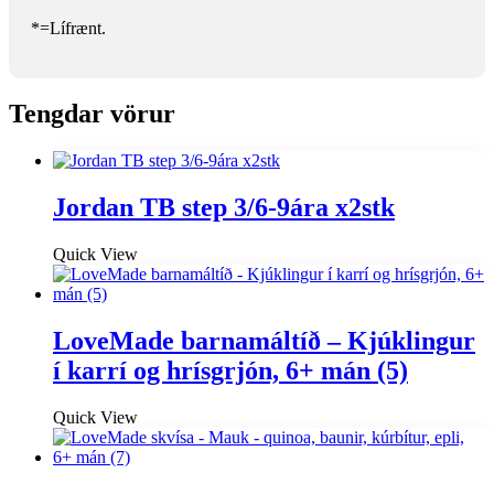
*=Lífrænt.
Tengdar vörur
Jordan TB step 3/6-9ára x2stk
Quick View
LoveMade barnamáltíð – Kjúklingur
í karrí og hrísgrjón, 6+ mán (5)
Quick View