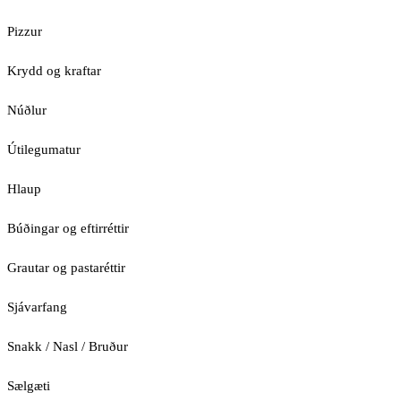
Pizzur
Krydd og kraftar
Núðlur
Útilegumatur
Hlaup
Búðingar og eftirréttir
Grautar og pastaréttir
Sjávarfang
Snakk / Nasl / Bruður
Sælgæti