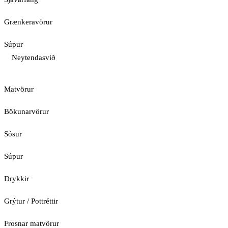
Grænkeravörur
Súpur
Neytendasvið
Matvörur
Bökunarvörur
Sósur
Súpur
Drykkir
Grýtur / Pottréttir
Frosnar matvörur