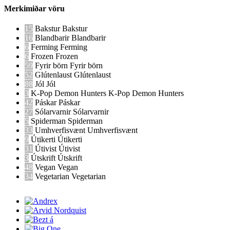
Merkimiðar vöru
15
Bakstur
Bakstur
16
Blandbarir
Blandbarir
6
Ferming
Ferming
6
Frozen
Frozen
59
Fyrir börn
Fyrir börn
52
Glútenlaust
Glútenlaust
88
Jól
Jól
3
K-Pop Demon Hunters
K-Pop Demon Hunters
42
Páskar
Páskar
27
Sólarvarnir
Sólarvarnir
5
Spiderman
Spiderman
33
Umhverfisvænt
Umhverfisvænt
9
Útikerti
Útikerti
31
Útivist
Útivist
3
Útskrift
Útskrift
48
Vegan
Vegan
34
Vegetarian
Vegetarian