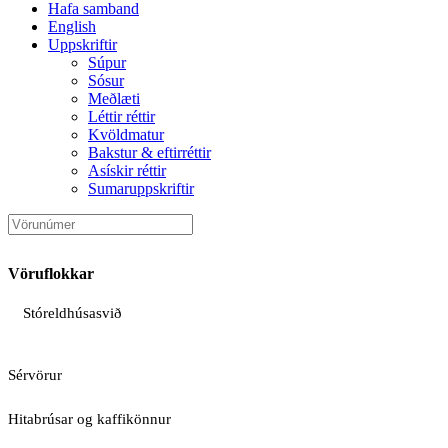
Hafa samband
English
Uppskriftir
Súpur
Sósur
Meðlæti
Léttir réttir
Kvöldmatur
Bakstur & eftirréttir
Asískir réttir
Sumaruppskriftir
Vöruflokkar
Stóreldhúsasvið
Sérvörur
Hitabrúsar og kaffikönnur