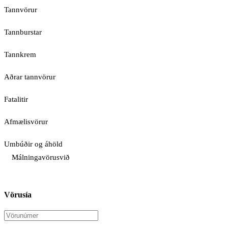
Tannvörur
Tannburstar
Tannkrem
Aðrar tannvörur
Fatalitir
Afmælisvörur
Umbúðir og áhöld
Málningavörusvið
Vörusía