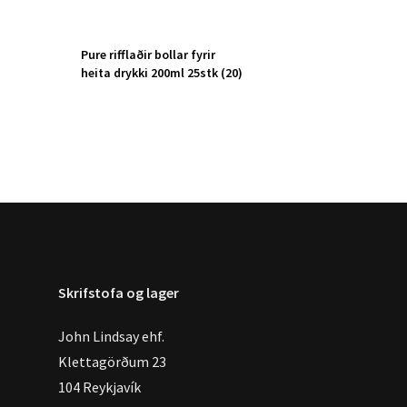
Pure rifflaðir bollar fyrir
heita drykki 200ml 25stk (20)
Skrifstofa og lager
John Lindsay ehf.
Klettagörðum 23
104 Reykjavík