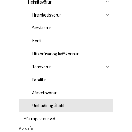
Heimilisvörur
Hreinlætisvörur
Servíettur
Kerti
Hitabrúsar og kaffikönnur
Tannvörur
Fatalitir
Afmælisvörur
Umbúðir og áhöld
Málningavörusvið
Vörusía