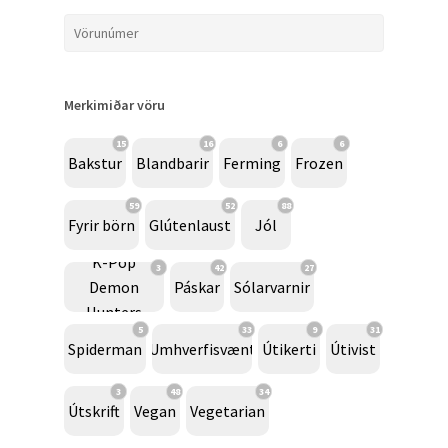
Merkimiðar vöru
15
16
6
6
Bakstur
Blandbarir
Ferming
Frozen
59
52
88
Fyrir börn
Glútenlaust
Jól
K-Pop
3
42
27
Demon
Páskar
Sólarvarnir
Hunters
5
33
9
31
Spiderman
Umhverfisvænt
Útikerti
Útivist
3
48
34
Útskrift
Vegan
Vegetarian