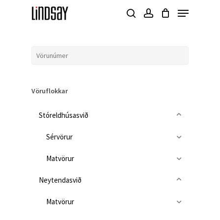
Skip
Menu
to
search
account
Close
main
Menu
content
Vöruflokkar
Stóreldhúsasvið
Sérvörur
Matvörur
Neytendasvið
Matvörur