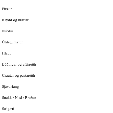
Pizzur
Krydd og kraftar
Núðlur
Útilegumatur
Hlaup
Búðingar og eftirréttir
Grautar og pastaréttir
Sjávarfang
Snakk / Nasl / Bruður
Sælgæti