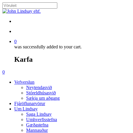
Skip
to
Close
main
Search
content
search
account
0
was successfully added to your cart.
Karfa
Menu
search
account
0
Menu
Vefverslun
Neytendasvið
Stóreldhúsasvið
Sækja um aðgang
Fjáröflunarvörur
Um Lindsay
Saga Lindsay
Umhverfisstefna
Gæðastefna
Mannauður