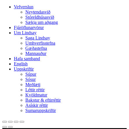
Close
Vefverslun
Menu
Neytendasvið
Stóreldhúsasvið
Sækja um aðgang
Fjáröflunarvörur
Um Lindsay
Saga Lindsay
Umhverfisstefna
Gæðastefna
Mannauður
Hafa samband
English
Uppskriftir
Súpur
Sósur
Meðlæti
Léttir réttir
Kvöldmatur
Bakstur & eftirréttir
Asískir réttir
Sumaruppskriftir