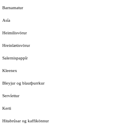
Barnamatur
Asía
Heimilisvörur
Hreinlætisvörur
Salernispappír
Kleenex
Bleyjur og blautþurrkur
Servíettur
Kerti
Hitabrúsar og kaffikönnur