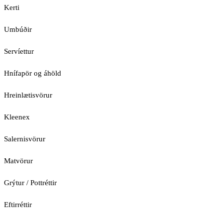
Kerti
Umbúðir
Servíettur
Hnífapör og áhöld
Hreinlætisvörur
Kleenex
Salernisvörur
Matvörur
Grýtur / Pottréttir
Eftirréttir