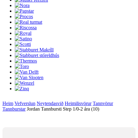
Heim
Vefverslun
Neytendasvið
Heimilisvörur
Tannvörur
Tannburstar
Jordan Tannbursti Step 1/0-2 ára (10)