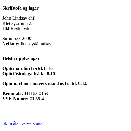
Skrifstofa og lager
John Lindsay ehf.
Klettagörðum 23
104 Reykjavík
Sími:
533 2600
Netfang:
lindsay@lindsay.is
Helstu upplýsingar
Opið mán-fim frá kl. 8-16
Opið föstudaga frá kl. 8-15
Opnunartími símavers
mán-fös frá kl. 9-14
Kennitala
: 411163-0169
VSK Númer:
012284
Skilmálar vefverslunar