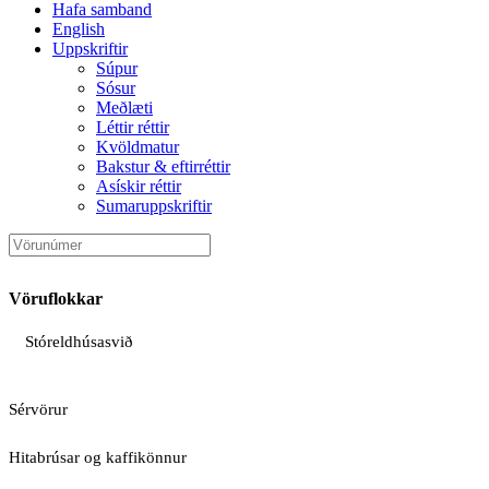
Hafa samband
English
Uppskriftir
Súpur
Sósur
Meðlæti
Léttir réttir
Kvöldmatur
Bakstur & eftirréttir
Asískir réttir
Sumaruppskriftir
Vöruflokkar
Stóreldhúsasvið
Sérvörur
Hitabrúsar og kaffikönnur