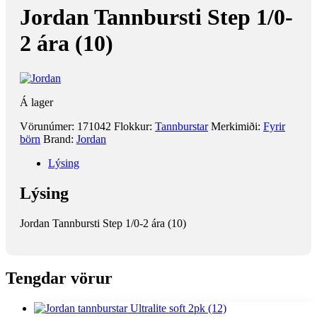
Jordan Tannbursti Step 1/0-
2 ára (10)
Á lager
Vörunúmer:
171042
Flokkur:
Tannburstar
Merkimiði:
Fyrir
börn
Brand:
Jordan
Lýsing
Lýsing
Jordan Tannbursti Step 1/0-2 ára (10)
Tengdar vörur