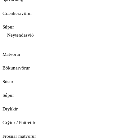
Grænkeravörur
Súpur
Neytendasvið
Matvörur
Bökunarvörur
Sósur
Súpur
Drykkir
Grýtur / Pottréttir
Frosnar matvörur