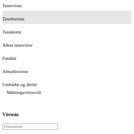
Tannvörur
Tannburstar
Tannkrem
Aðrar tannvörur
Fatalitir
Afmælisvörur
Umbúðir og áhöld
Málningavörusvið
Vörusía