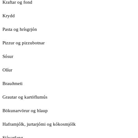
Kraftar og fond
Krydd
Pasta og hrísgrjón
Pizzur og pizzubotnar
Sósur
Olíur
Brauðmeti
Grautar og kartöflumús
Bökunarvörur og hlaup
Haframjólk, jurtarjómi og kókosmjólk
Sjávarfang