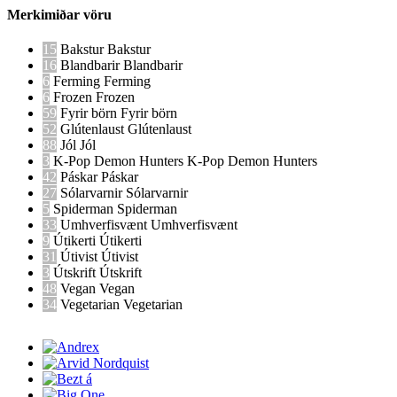
Merkimiðar vöru
15
Bakstur
Bakstur
16
Blandbarir
Blandbarir
6
Ferming
Ferming
6
Frozen
Frozen
59
Fyrir börn
Fyrir börn
52
Glútenlaust
Glútenlaust
88
Jól
Jól
3
K-Pop Demon Hunters
K-Pop Demon Hunters
42
Páskar
Páskar
27
Sólarvarnir
Sólarvarnir
5
Spiderman
Spiderman
33
Umhverfisvænt
Umhverfisvænt
9
Útikerti
Útikerti
31
Útivist
Útivist
3
Útskrift
Útskrift
48
Vegan
Vegan
34
Vegetarian
Vegetarian