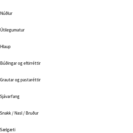
Núðlur
Útilegumatur
Hlaup
Búðingar og eftirréttir
Grautar og pastaréttir
Sjávarfang
Snakk / Nasl / Bruður
Sælgæti