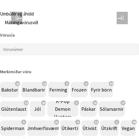
Umbúðir og áhöld
Málningavörusvið
Vörusía
Merkimiðar vöru
15
16
6
6
59
Bakstur
Blandbarir
Ferming
Frozen
Fyrir börn
K-Pop
52
88
3
42
27
Glútenlaust
Jól
Demon
Páskar
Sólarvarnir
Hunters
5
33
9
31
3
48
Spiderman
Umhverfisvænt
Útikerti
Útivist
Útskrift
Vegan