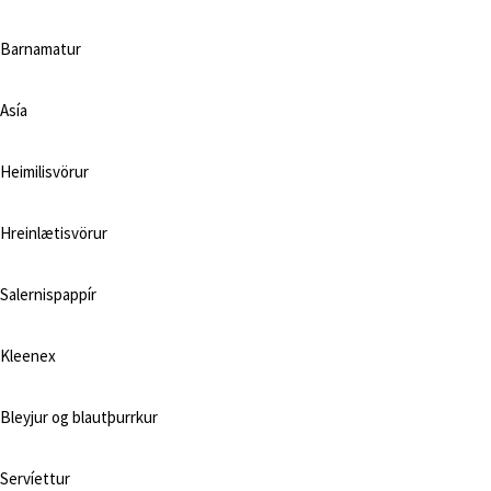
Barnamatur
Asía
Heimilisvörur
Hreinlætisvörur
Salernispappír
Kleenex
Bleyjur og blautþurrkur
Servíettur