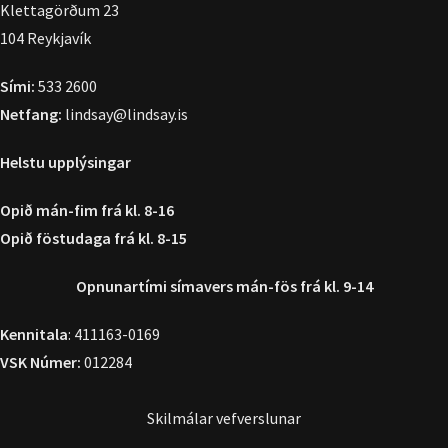
Klettagörðum 23
104 Reykjavík
Sími:
533 2600
Netfang:
lindsay@lindsay.is
Helstu upplýsingar
Opið mán-fim frá kl. 8-16
Opið föstudaga frá kl. 8-15
Opnunartími símavers
mán-fös frá kl. 9-14
Kennitala
: 411163-0169
VSK Númer:
012284
Skilmálar vefverslunar