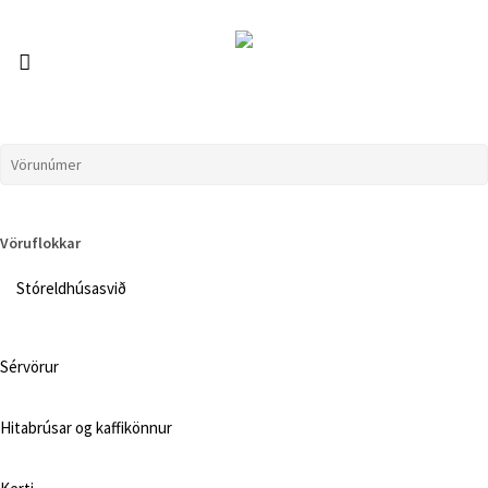
Skip
to
main
account
content
Vöruflokkar
Stóreldhúsasvið
Sérvörur
Hitabrúsar og kaffikönnur