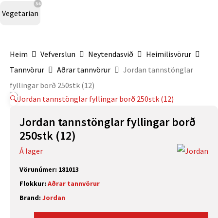
34
Vegetarian
Heim
Vefverslun
Neytendasvið
Heimilisvörur
Tannvörur
Aðrar tannvörur
Jordan tannstönglar
fyllingar borð 250stk (12)
🔍
Jordan tannstönglar fyllingar borð
250stk (12)
Á lager
Vörunúmer:
181013
Flokkur:
Aðrar tannvörur
Brand:
Jordan