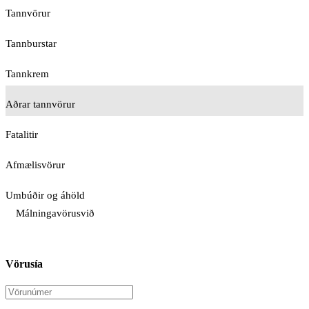
Tannvörur
Tannburstar
Tannkrem
Aðrar tannvörur
Fatalitir
Afmælisvörur
Umbúðir og áhöld
Málningavörusvið
Vörusía