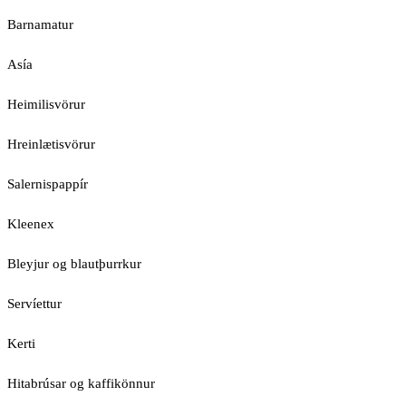
Barnamatur
Asía
Heimilisvörur
Hreinlætisvörur
Salernispappír
Kleenex
Bleyjur og blautþurrkur
Servíettur
Kerti
Hitabrúsar og kaffikönnur