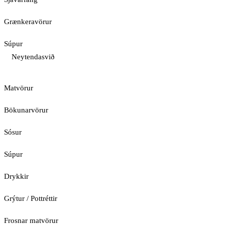
Grænkeravörur
Súpur
Neytendasvið
Matvörur
Bökunarvörur
Sósur
Súpur
Drykkir
Grýtur / Pottréttir
Frosnar matvörur