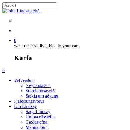
Skip
to
Close
main
Search
content
search
account
0
was successfully added to your cart.
Karfa
Menu
search
account
0
Menu
Vefverslun
Neytendasvið
Stóreldhúsasvið
Sækja um aðgang
Fjáröflunarvörur
Um Lindsay
Saga Lindsay
Umhverfisstefna
Gæðastefna
Mannauður