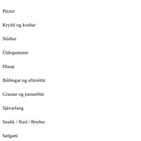
Pizzur
Krydd og kraftar
Núðlur
Útilegumatur
Hlaup
Búðingar og eftirréttir
Grautar og pastaréttir
Sjávarfang
Snakk / Nasl / Bruður
Sælgæti