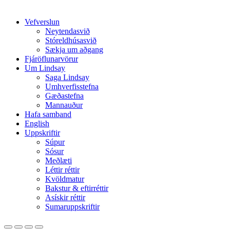
Close
Vefverslun
Menu
Neytendasvið
Stóreldhúsasvið
Sækja um aðgang
Fjáröflunarvörur
Um Lindsay
Saga Lindsay
Umhverfisstefna
Gæðastefna
Mannauður
Hafa samband
English
Uppskriftir
Súpur
Sósur
Meðlæti
Léttir réttir
Kvöldmatur
Bakstur & eftirréttir
Asískir réttir
Sumaruppskriftir