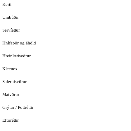
Kerti
Umbúðir
Servíettur
Hnífapör og áhöld
Hreinlætisvörur
Kleenex
Salernisvörur
Matvörur
Grýtur / Pottréttir
Eftirréttir