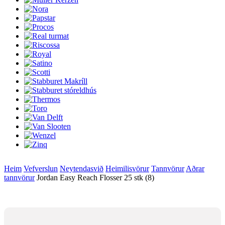
Heim
Vefverslun
Neytendasvið
Heimilisvörur
Tannvörur
Aðrar
tannvörur
Jordan Easy Reach Flosser 25 stk (8)