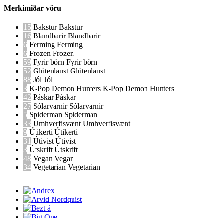
Merkimiðar vöru
15
Bakstur
Bakstur
16
Blandbarir
Blandbarir
6
Ferming
Ferming
6
Frozen
Frozen
59
Fyrir börn
Fyrir börn
52
Glútenlaust
Glútenlaust
88
Jól
Jól
3
K-Pop Demon Hunters
K-Pop Demon Hunters
42
Páskar
Páskar
27
Sólarvarnir
Sólarvarnir
5
Spiderman
Spiderman
33
Umhverfisvænt
Umhverfisvænt
9
Útikerti
Útikerti
31
Útivist
Útivist
3
Útskrift
Útskrift
48
Vegan
Vegan
34
Vegetarian
Vegetarian