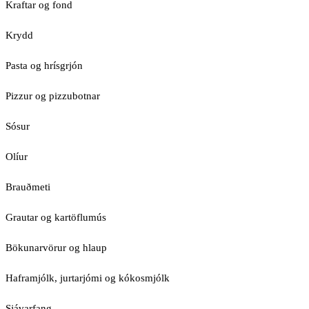
Kraftar og fond
Krydd
Pasta og hrísgrjón
Pizzur og pizzubotnar
Sósur
Olíur
Brauðmeti
Grautar og kartöflumús
Bökunarvörur og hlaup
Haframjólk, jurtarjómi og kókosmjólk
Sjávarfang