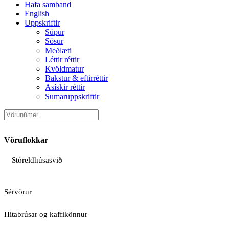
Hafa samband
English
Uppskriftir
Súpur
Sósur
Meðlæti
Léttir réttir
Kvöldmatur
Bakstur & eftirréttir
Asískir réttir
Sumaruppskriftir
Vöruflokkar
Stóreldhúsasvið
Sérvörur
Hitabrúsar og kaffikönnur