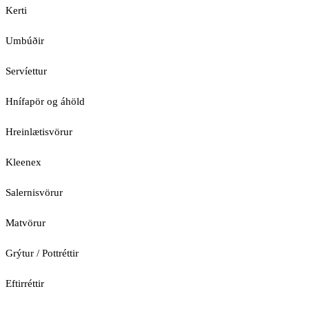
Kerti
Umbúðir
Servíettur
Hnífapör og áhöld
Hreinlætisvörur
Kleenex
Salernisvörur
Matvörur
Grýtur / Pottréttir
Eftirréttir