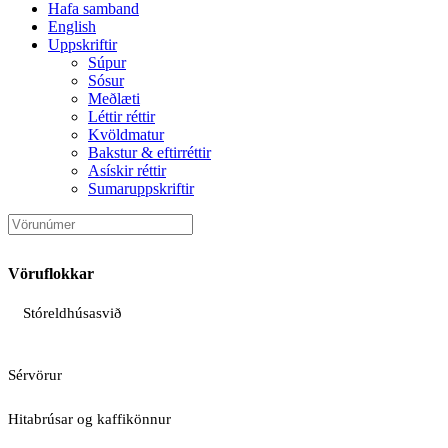
Hafa samband
English
Uppskriftir
Súpur
Sósur
Meðlæti
Léttir réttir
Kvöldmatur
Bakstur & eftirréttir
Asískir réttir
Sumaruppskriftir
Vöruflokkar
Stóreldhúsasvið
Sérvörur
Hitabrúsar og kaffikönnur