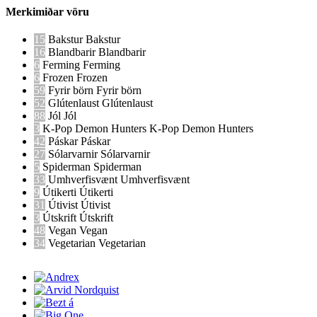
Merkimiðar vöru
15
Bakstur
Bakstur
16
Blandbarir
Blandbarir
6
Ferming
Ferming
6
Frozen
Frozen
59
Fyrir börn
Fyrir börn
52
Glútenlaust
Glútenlaust
88
Jól
Jól
3
K-Pop Demon Hunters
K-Pop Demon Hunters
42
Páskar
Páskar
27
Sólarvarnir
Sólarvarnir
5
Spiderman
Spiderman
33
Umhverfisvænt
Umhverfisvænt
9
Útikerti
Útikerti
31
Útivist
Útivist
3
Útskrift
Útskrift
48
Vegan
Vegan
34
Vegetarian
Vegetarian