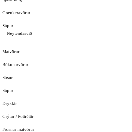
Grænkeravörur
Súpur
Neytendasvið
Matvörur
Bökunarvörur
Sósur
Súpur
Drykkir
Grýtur / Pottréttir
Frosnar matvörur