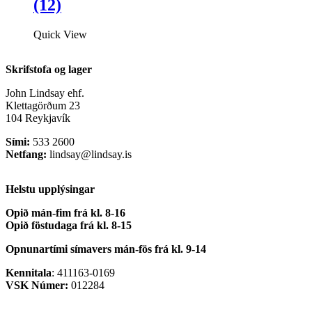
(12)
Quick View
Skrifstofa og lager
John Lindsay ehf.
Klettagörðum 23
104 Reykjavík
Sími:
533 2600
Netfang:
lindsay@lindsay.is
Helstu upplýsingar
Opið mán-fim frá kl. 8-16
Opið föstudaga frá kl. 8-15
Opnunartími símavers
mán-fös frá kl. 9-14
Kennitala
: 411163-0169
VSK Númer:
012284