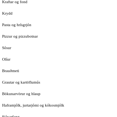
Kraftar og fond
Krydd
Pasta og hrísgrjón
Pizzur og pizzubotnar
Sósur
Olíur
Brauðmeti
Grautar og kartöflumús
Bökunarvörur og hlaup
Haframjólk, jurtarjómi og kókosmjólk
Sjávarfang