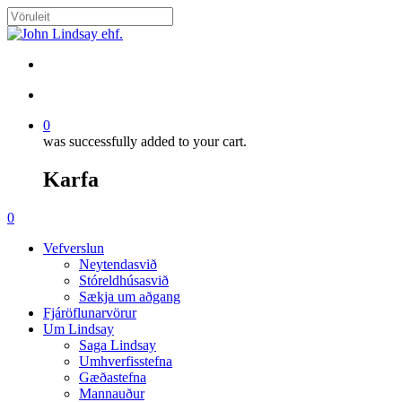
Skip
to
Close
main
Search
content
search
account
0
was successfully added to your cart.
Karfa
Menu
search
account
0
Menu
Vefverslun
Neytendasvið
Stóreldhúsasvið
Sækja um aðgang
Fjáröflunarvörur
Um Lindsay
Saga Lindsay
Umhverfisstefna
Gæðastefna
Mannauður