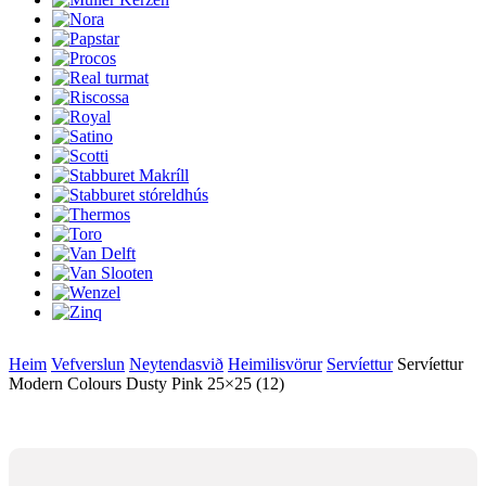
Heim
Vefverslun
Neytendasvið
Heimilisvörur
Servíettur
Servíettur
Modern Colours Dusty Pink 25×25 (12)