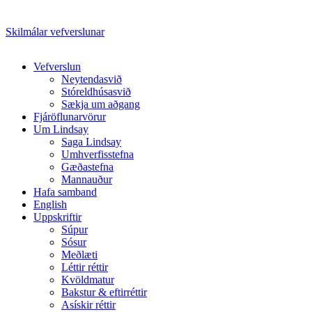
Skilmálar vefverslunar
Close
Vefverslun
Menu
Neytendasvið
Stóreldhúsasvið
Sækja um aðgang
Fjáröflunarvörur
Um Lindsay
Saga Lindsay
Umhverfisstefna
Gæðastefna
Mannauður
Hafa samband
English
Uppskriftir
Súpur
Sósur
Meðlæti
Léttir réttir
Kvöldmatur
Bakstur & eftirréttir
Asískir réttir