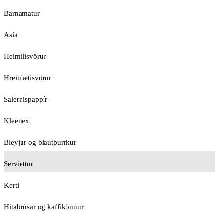
Barnamatur
Asía
Heimilisvörur
Hreinlætisvörur
Salernispappír
Kleenex
Bleyjur og blautþurrkur
Servíettur
Kerti
Hitabrúsar og kaffikönnur