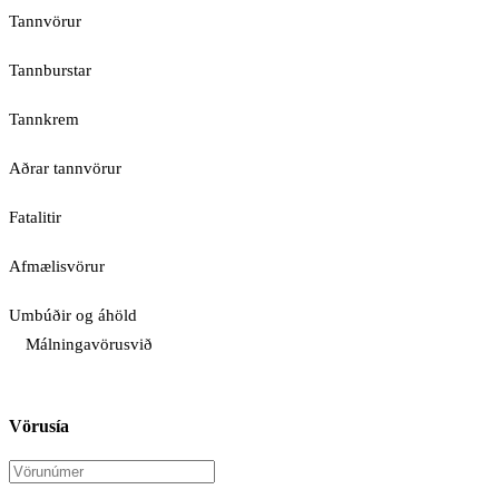
Tannvörur
Tannburstar
Tannkrem
Aðrar tannvörur
Fatalitir
Afmælisvörur
Umbúðir og áhöld
Málningavörusvið
Vörusía