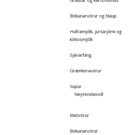
Grautar og kartöflumús
Bökunarvörur og hlaup
Haframjólk, jurtarjómi og
kókosmjólk
Sjávarfang
Grænkeravörur
Súpur
Neytendasvið
Matvörur
Bökunarvörur