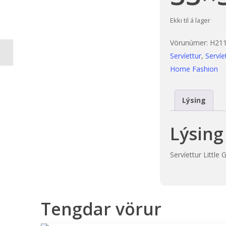
Ekki til á lager
Vörunúmer:
H21
Servíettur
,
Servíe
Home Fashion
Lýsing
Lýsing
Servíettur Little
Tengdar vörur