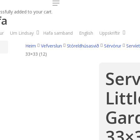
Menu
sfully added to your cart.
fa
ur
Um Lindsay
Hafa samband
English
Uppskriftir
Heim
Vefverslun
Stóreldhúsasvið
Sérvörur
Servíet
33×33 (12)
Serv
Litt
Gar
33×3