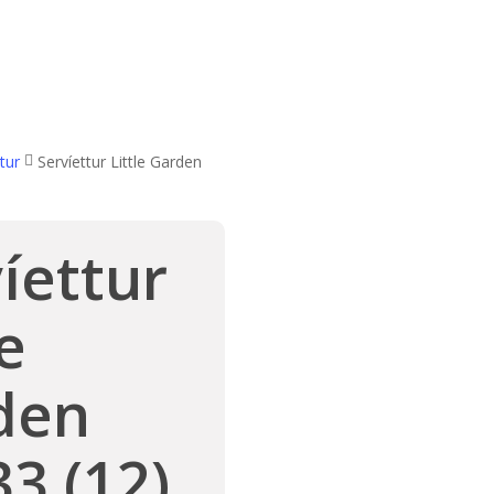
tur
Servíettur Little Garden
íettur
le
den
3 (12)