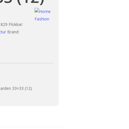
1829
Flokkar:
ttur
Brand:
 Garden 33×33 (12)