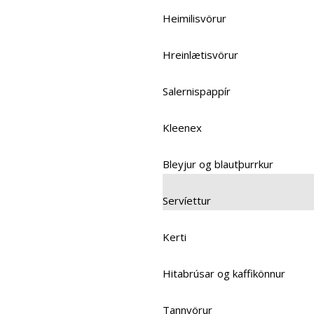
Heimilisvörur
Hreinlætisvörur
Salernispappír
Kleenex
Bleyjur og blautþurrkur
Servíettur
Kerti
Hitabrúsar og kaffikönnur
Tannvörur