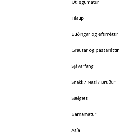
Útilegumatur
Hlaup
Búðingar og eftirréttir
Grautar og pastaréttir
Sjávarfang
Snakk / Nasl / Bruður
Sælgæti
Barnamatur
Asía