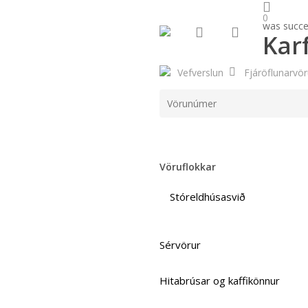
search
account
Skip
0
to
was succes
Kar
main
content
Vefverslun
Fjáröflunarvör
Vöruflokkar
Stóreldhúsasvið
Sérvörur
Hitabrúsar og kaffikönnur