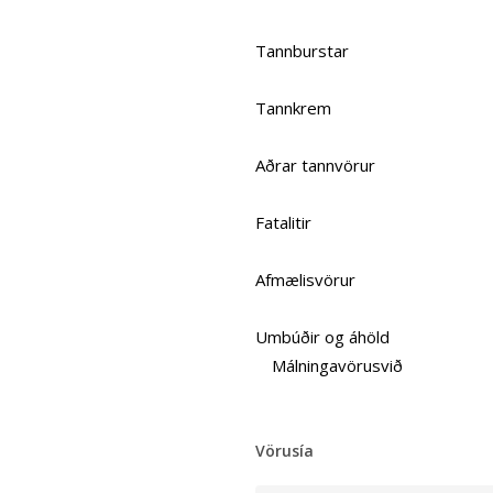
Tannburstar
Tannkrem
Aðrar tannvörur
Fatalitir
Afmælisvörur
Umbúðir og áhöld
Málningavörusvið
Vörusía