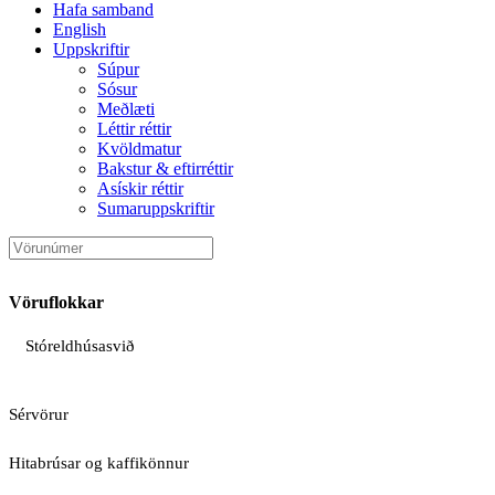
Hafa samband
English
Uppskriftir
Súpur
Sósur
Meðlæti
Léttir réttir
Kvöldmatur
Bakstur & eftirréttir
Asískir réttir
Sumaruppskriftir
Vöruflokkar
Stóreldhúsasvið
Sérvörur
Hitabrúsar og kaffikönnur