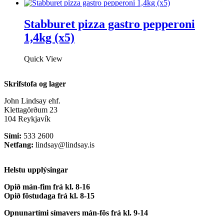
Stabburet pizza gastro pepperoni
1,4kg (x5)
Quick View
Skrifstofa og lager
John Lindsay ehf.
Klettagörðum 23
104 Reykjavík
Sími:
533 2600
Netfang:
lindsay@lindsay.is
Helstu upplýsingar
Opið mán-fim frá kl. 8-16
Opið föstudaga frá kl. 8-15
Opnunartími símavers
mán-fös frá kl. 9-14