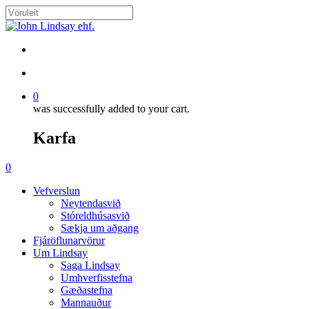
Skip
to
Close
main
Search
content
search
account
0
was successfully added to your cart.
Karfa
Menu
search
account
0
Menu
Vefverslun
Neytendasvið
Stóreldhúsasvið
Sækja um aðgang
Fjáröflunarvörur
Um Lindsay
Saga Lindsay
Umhverfisstefna
Gæðastefna
Mannauður