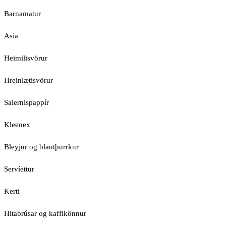
Barnamatur
Asía
Heimilisvörur
Hreinlætisvörur
Salernispappír
Kleenex
Bleyjur og blautþurrkur
Servíettur
Kerti
Hitabrúsar og kaffikönnur