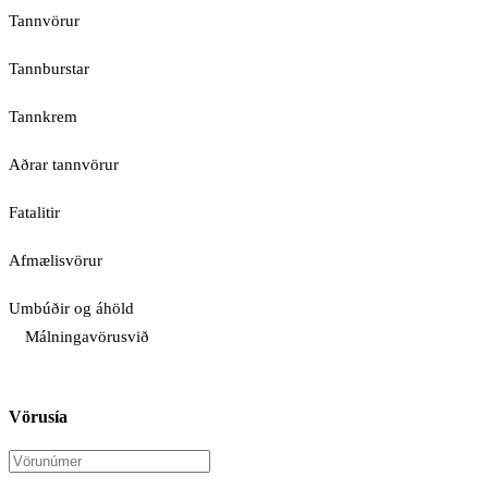
Tannvörur
Tannburstar
Tannkrem
Aðrar tannvörur
Fatalitir
Afmælisvörur
Umbúðir og áhöld
Málningavörusvið
Vörusía