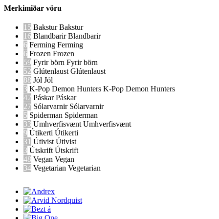
Merkimiðar vöru
15
Bakstur
Bakstur
16
Blandbarir
Blandbarir
6
Ferming
Ferming
6
Frozen
Frozen
59
Fyrir börn
Fyrir börn
52
Glútenlaust
Glútenlaust
88
Jól
Jól
3
K-Pop Demon Hunters
K-Pop Demon Hunters
42
Páskar
Páskar
27
Sólarvarnir
Sólarvarnir
5
Spiderman
Spiderman
33
Umhverfisvænt
Umhverfisvænt
9
Útikerti
Útikerti
31
Útivist
Útivist
3
Útskrift
Útskrift
48
Vegan
Vegan
34
Vegetarian
Vegetarian