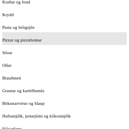
Kraftar og fond
Krydd
Pasta og hrísgrjón
Pizzur og pizzubotnar
Sósur
Olíur
Brauðmeti
Grautar og kartöflumús
Bökunarvörur og hlaup
Haframjólk, jurtarjómi og kókosmjólk
Sjávarfang