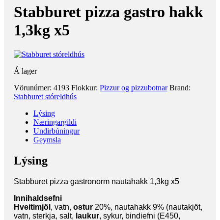
Stabburet pizza gastro hakk
1,3kg x5
Á lager
Vörunúmer:
4193
Flokkur:
Pizzur og pizzubotnar
Brand:
Stabburet stóreldhús
Lýsing
Næringargildi
Undirbúningur
Geymsla
Lýsing
Stabburet pizza gastronorm nautahakk 1,3kg x5
Innihaldsefni
Hveitimjöl
, vatn,
ostur
20%
, nautahakk 9% (nautakjöt,
vatn, sterkja, salt,
laukur
, sykur, bindiefni (E450,