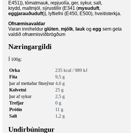
E451)), tómatmauk, repjuolía, ger, sykur, salt,
krydd,
maltmjöl
, sýrustillir (E341 (
mysuduft
,
eggjarauðuduft
)), lyftiefni (E450, E500), hveitisterkja.
Ofnæmisavaldar
Varan inniheldur
glúten
,
mjólk
,
lauk
og
egg
sem geta
valdið ofnæmisviðbrögðum
Næringargildi
Í 100g:
Orka
235 kcal / 989 kJ
Fita
9,5 g
þar af mettaðar fitusýrur
4,6 g
Kolvetni
25 g
þar af sykur
2,5 g
Trefjar
0 g
Prótín
11 g
Salt
1,2 g
Undirbúningur