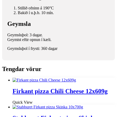
Stillið ofninn á 190°C
Bakið í u.þ.b. 10 mín.
Geymsla
Geymsluþol: 3 dagar.
Geymist eftir opnun í kæli.
Geymsluþol í frysti: 360 dagar
Tengdar vörur
Firkant pizza Chili Cheese 12x609g
Quick View