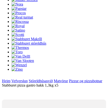
Heim
Vefverslun
Stóreldhúsasvið
Matvörur
Pizzur og pizzubotnar
Stabburet pizza gastro hakk 1,3kg x5