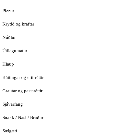
Pizzur
Krydd og kraftar
Núðlur
Útilegumatur
Hlaup
Búðingar og eftirréttir
Grautar og pastaréttir
Sjávarfang
Snakk / Nasl / Bruður
Sælgæti