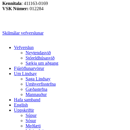
Kennitala
: 411163-0169
VSK Númer:
012284
Skilmálar vefverslunar
Close
Vefverslun
Menu
Neytendasvið
Stóreldhúsasvið
Sækja um aðgang
Fjáröflunarvörur
Um Lindsay
Saga Lindsay
Umhverfisstefna
Gæðastefna
Mannauður
Hafa samband
English
Uppskriftir
Súpur
Sósur
Meðlæti