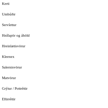
Kerti
Umbúðir
Servíettur
Hnífapör og áhöld
Hreinlætisvörur
Kleenex
Salernisvörur
Matvörur
Grýtur / Pottréttir
Eftirréttir