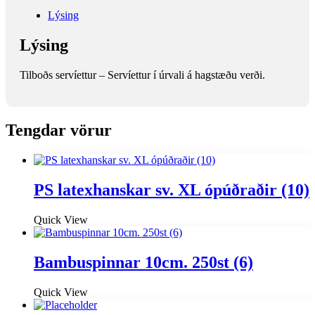
Lýsing
Lýsing
Tilboðs servíettur – Servíettur í úrvali á hagstæðu verði.
Tengdar vörur
PS latexhanskar sv. XL ópúðraðir (10)
Quick View
Bambuspinnar 10cm. 250st (6)
Quick View