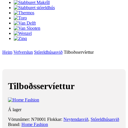
Heim
Vefverslun
Stóreldhúsasvið
Tilboðsservíettur
Tilboðsservíettur
Á lager
Vörunúmer:
N70001
Flokkar:
Neytendasvið
,
Stóreldhúsasvið
Brand:
Home Fashion