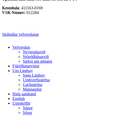
Kennitala
: 411163-0169
VSK Númer:
012284
Skilmálar vefverslunar
Close
Vefverslun
Menu
Neytendasvið
Stóreldhúsasvið
Sækja um aðgang
Fjáröflunarvörur
Um Lindsay
Saga Lindsay
Umhverfisstefna
Gæðastefna
Mannauður
Hafa samband
English
Uppskriftir
Súpur
Sósur