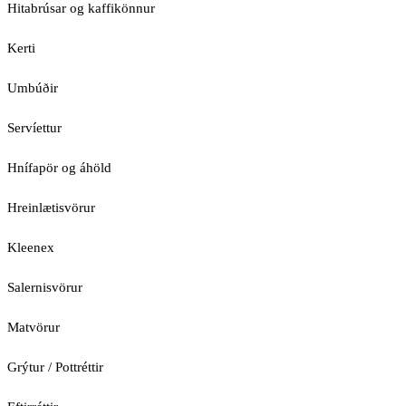
Hitabrúsar og kaffikönnur
Kerti
Umbúðir
Servíettur
Hnífapör og áhöld
Hreinlætisvörur
Kleenex
Salernisvörur
Matvörur
Grýtur / Pottréttir