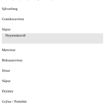
Sjávarfang
Grænkeravörur
Súpur
Neytendasvið
Matvörur
Bökunarvörur
Sósur
Súpur
Drykkir
Grýtur / Pottréttir