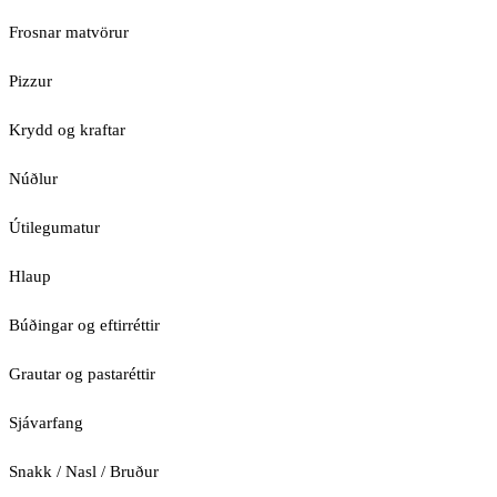
Frosnar matvörur
Pizzur
Krydd og kraftar
Núðlur
Útilegumatur
Hlaup
Búðingar og eftirréttir
Grautar og pastaréttir
Sjávarfang
Snakk / Nasl / Bruður