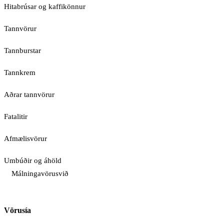
Hitabrúsar og kaffikönnur
Tannvörur
Tannburstar
Tannkrem
Aðrar tannvörur
Fatalitir
Afmælisvörur
Umbúðir og áhöld
Málningavörusvið
Vörusía