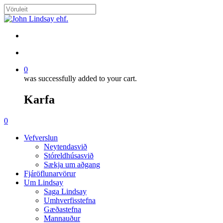
Skip
to
Close
main
Search
content
search
account
0
was successfully added to your cart.
Karfa
Menu
search
account
0
Menu
Vefverslun
Neytendasvið
Stóreldhúsasvið
Sækja um aðgang
Fjáröflunarvörur
Um Lindsay
Saga Lindsay
Umhverfisstefna
Gæðastefna
Mannauður