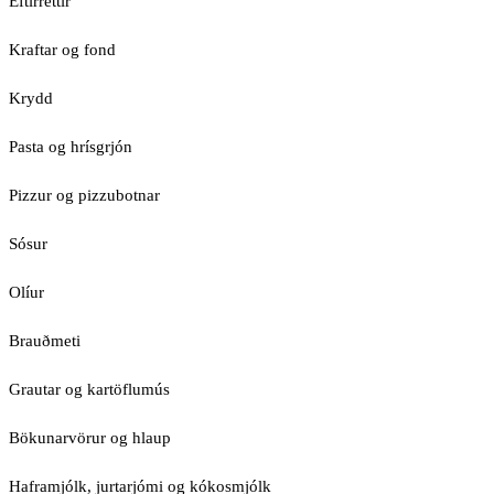
Eftirréttir
Kraftar og fond
Krydd
Pasta og hrísgrjón
Pizzur og pizzubotnar
Sósur
Olíur
Brauðmeti
Grautar og kartöflumús
Bökunarvörur og hlaup
Haframjólk, jurtarjómi og kókosmjólk