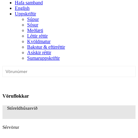
Hafa samband
English
Uppskriftir
Súpur
Sósur
Meðlæti
Léttir réttir
Kvöldmatur
Bakstur & eftirréttir
Asískir réttir
Sumaruppskriftir
Vöruflokkar
Stóreldhúsasvið
Sérvörur