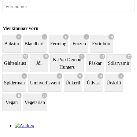
Merkimiðar vöru
15
16
6
6
59
Bakstur
Blandbarir
Ferming
Frozen
Fyrir börn
52
88
3
42
27
K-Pop Demon
Glútenlaust
Jól
Páskar
Sólarvarnir
Hunters
5
33
9
31
3
Spiderman
Umhverfisvænt
Útikerti
Útivist
Útskrift
48
34
Vegan
Vegetarian