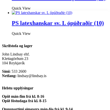
Quick View
PS latexhanskar sv. L ópúðraðir (10)
Quick View
Skrifstofa og lager
John Lindsay ehf.
Klettagörðum 23
104 Reykjavík
Sími:
533 2600
Netfang:
lindsay@lindsay.is
Helstu upplýsingar
Opið mán-fim frá kl. 8-16
Opið föstudaga frá kl. 8-15
Opnunartími símavers
mán-fös frá kl. 9-14