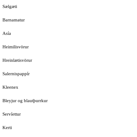
Sælgæti
Barnamatur
Asía
Heimilisvörur
Hreinlætisvörur
Salernispappír
Kleenex
Bleyjur og blautþurrkur
Servíettur
Kerti