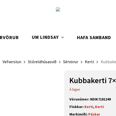
UM LINDSAY
ARVÖRUR
HAFA SAMBAND
Vefverslun
Stóreldhúsasvið
Sérvörur
Kerti
Kubbaker
Kubbakerti 7×1
Á lager
Vörunúmer:
NDIK7181249
Flokkar:
Kerti
,
Kerti
Merkimiði:
Páskar