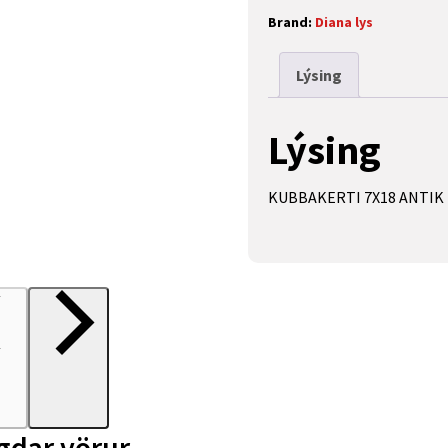
Brand:
Diana lys
Lýsing
Lýsing
KUBBAKERTI 7X18 ANTIK 
gdar vörur