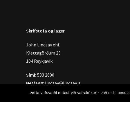
Skrifstofa og lager
John Lindsay ehf.
Klettagörðum 23
104 Reykjavík
Sími:
533 2600
Netfang:
lindsay@lindsay.is
Þetta vefsvæði notast við vafrakökur - Það er til þess 