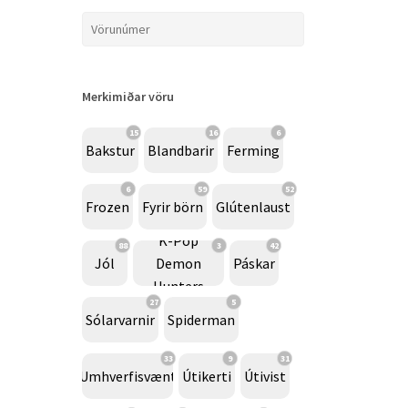
Merkimiðar vöru
15
16
6
Bakstur
Blandbarir
Ferming
6
59
52
Frozen
Fyrir börn
Glútenlaust
K-Pop
88
3
42
Jól
Demon
Páskar
Hunters
27
5
Sólarvarnir
Spiderman
33
9
31
Umhverfisvænt
Útikerti
Útivist