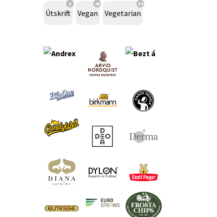
3
48
34
Útskrift
Vegan
Vegetarian