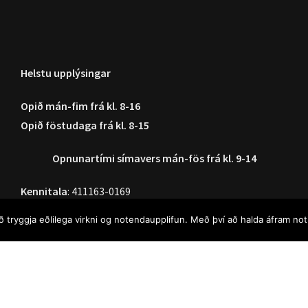
Helstu upplýsingar
Opið mán-fim frá kl. 8-16
Opið föstudaga frá kl. 8-15
Opnunartími símavers
mán-fös frá kl. 9-14
Kennitala
: 411163-0169
VSK Númer:
012284
að tryggja eðlilega virkni og notendaupplifun. Með því að halda áfram n