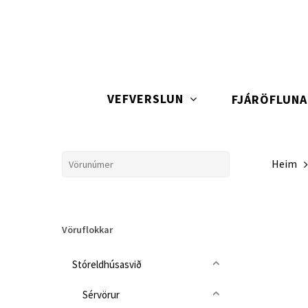
Skip
to
main
content
VEFVERSLUN
FJÁRÖFLUN
Heim
Vöruflokkar
Stóreldhúsasvið
Sérvörur