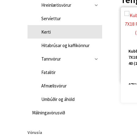
Hreinlætisvörur
Servíettur
Kerti
Drop
Hitabrúsar og kaffikönnur
2pk 
Drop
Drop
Kubb
Kubb
Kubb
San
2stk
2stk
7×12
7×18
7X18
Ilmk
Ilmk
Tannvörur
hvít
ivor
blei
grár
40 (
telj
telj
vani
clea
Fatalitir
24st
cot
(6)
24st
Afmælisvörur
Umbúðir og áhöld
Málningavörusvið
Vörusía