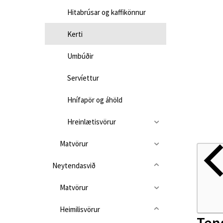
Hitabrúsar og kaffikönnur
Kerti
Umbúðir
Servíettur
Hnífapör og áhöld
Hreinlætisvörur
Matvörur
Neytendasvið
Matvörur
Heimilisvörur
Ten