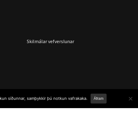
Skilmálar vefverslunar
otkun síðunnar, samþykkir þú notkun vafrakaka.
Áfram