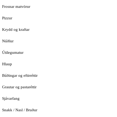
Frosnar matvörur
Pizzur
Krydd og kraftar
Núðlur
Útilegumatur
Hlaup
Búðingar og eftirréttir
Grautar og pastaréttir
Sjávarfang
Snakk / Nasl / Bruður