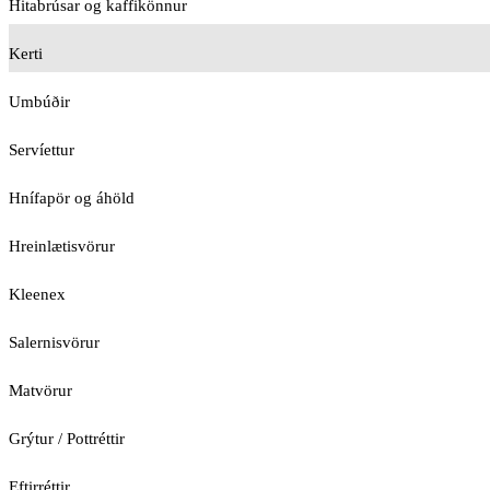
Hitabrúsar og kaffikönnur
Kerti
Umbúðir
Servíettur
Hnífapör og áhöld
Hreinlætisvörur
Kleenex
Salernisvörur
Matvörur
Grýtur / Pottréttir
Eftirréttir