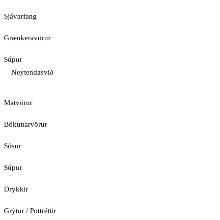
Sjávarfang
Grænkeravörur
Súpur
Neytendasvið
Matvörur
Bökunarvörur
Sósur
Súpur
Drykkir
Grýtur / Pottréttir