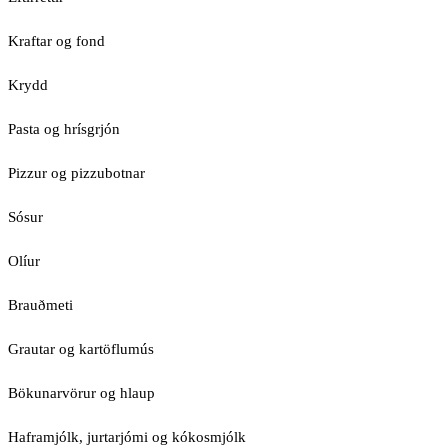
Kraftar og fond
Krydd
Pasta og hrísgrjón
Pizzur og pizzubotnar
Sósur
Olíur
Brauðmeti
Grautar og kartöflumús
Bökunarvörur og hlaup
Haframjólk, jurtarjómi og kókosmjólk