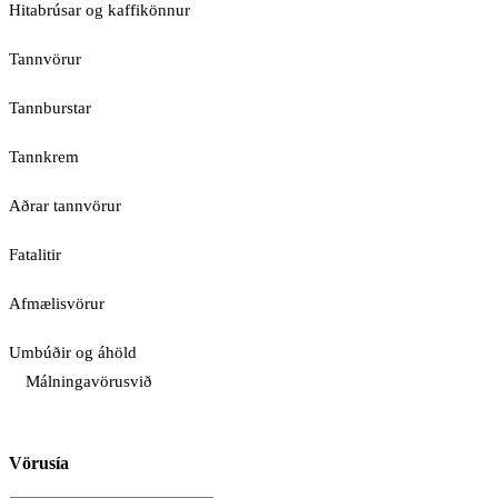
Hitabrúsar og kaffikönnur
Tannvörur
Tannburstar
Tannkrem
Aðrar tannvörur
Fatalitir
Afmælisvörur
Umbúðir og áhöld
Málningavörusvið
Vörusía