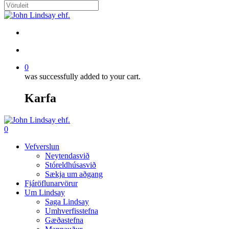
Skip
Close
to
Search
main
search
content
account
0
was successfully added to your cart.
Karfa
Menu
search
account
0
Menu
Vefverslun
Neytendasvið
Stóreldhúsasvið
Sækja um aðgang
Fjáröflunarvörur
Um Lindsay
Saga Lindsay
Umhverfisstefna
Gæðastefna