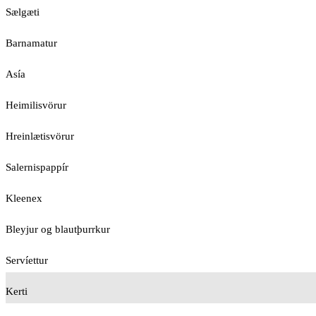
Sælgæti
Barnamatur
Asía
Heimilisvörur
Hreinlætisvörur
Salernispappír
Kleenex
Bleyjur og blautþurrkur
Servíettur
Kerti