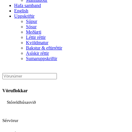
Mannauður
Hafa samband
English
Uppskriftir
Súpur
Sósur
Meðlæti
Léttir réttir
Kvöldmatur
Bakstur & eftirréttir
Asískir réttir
Sumaruppskriftir
Vöruflokkar
Stóreldhúsasvið
Sérvörur