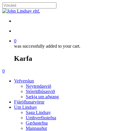
Skip
to
Close
main
Search
content
search
account
0
was successfully added to your cart.
Karfa
Menu
search
account
0
Menu
Vefverslun
Neytendasvið
Stóreldhúsasvið
Sækja um aðgang
Fjáröflunarvörur
Um Lindsay
Saga Lindsay
Umhverfisstefna
Gæðastefna
Mannauður