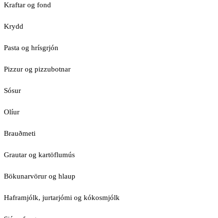
Kraftar og fond
Krydd
Pasta og hrísgrjón
Pizzur og pizzubotnar
Sósur
Olíur
Brauðmeti
Grautar og kartöflumús
Bökunarvörur og hlaup
Haframjólk, jurtarjómi og kókosmjólk