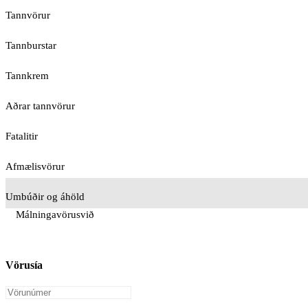
Tannvörur
Tannburstar
Tannkrem
Aðrar tannvörur
Fatalitir
Afmælisvörur
Umbúðir og áhöld
Málningavörusvið
Vörusía