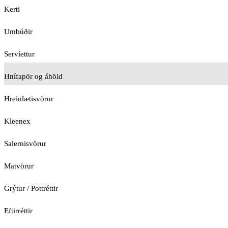
Kerti
Umbúðir
Servíettur
Hnífapör og áhöld
Hreinlætisvörur
Kleenex
Salernisvörur
Matvörur
Grýtur / Pottréttir
Eftirréttir