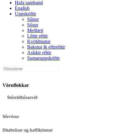
Hafa samband
English
Uppskriftir
Súpur
Sósur
Meðlæti
Léttir réttir
Kvöldmatur
Bakstur & eftirréttir
Asískir réttir
Sumaruppskriftir
Vöruflokkar
Stóreldhúsasvið
Sérvörur
Hitabrúsar og kaffikönnur