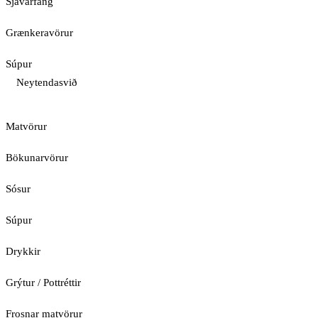
Sjávarfang
Grænkeravörur
Súpur
Neytendasvið
Matvörur
Bökunarvörur
Sósur
Súpur
Drykkir
Grýtur / Pottréttir
Frosnar matvörur