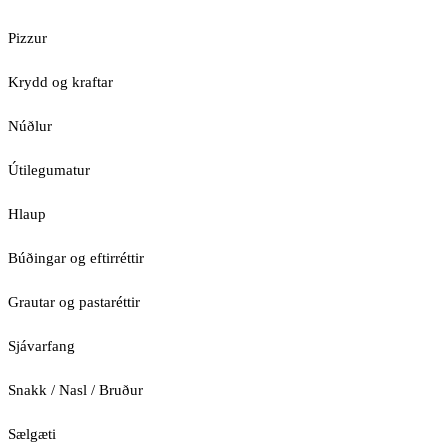
Pizzur
Krydd og kraftar
Núðlur
Útilegumatur
Hlaup
Búðingar og eftirréttir
Grautar og pastaréttir
Sjávarfang
Snakk / Nasl / Bruður
Sælgæti