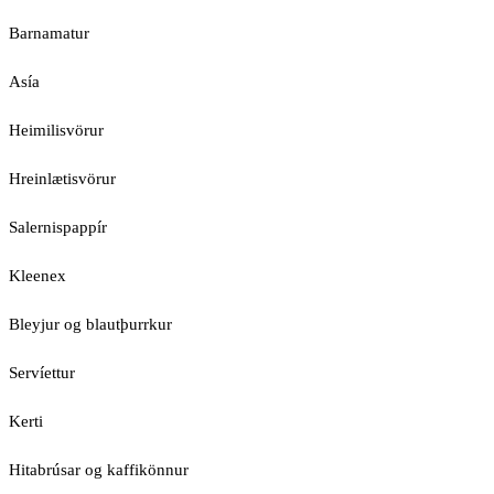
Barnamatur
Asía
Heimilisvörur
Hreinlætisvörur
Salernispappír
Kleenex
Bleyjur og blautþurrkur
Servíettur
Kerti
Hitabrúsar og kaffikönnur