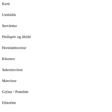
Kerti
Umbúðir
Servíettur
Hnífapör og áhöld
Hreinlætisvörur
Kleenex
Salernisvörur
Matvörur
Grýtur / Pottréttir
Eftirréttir