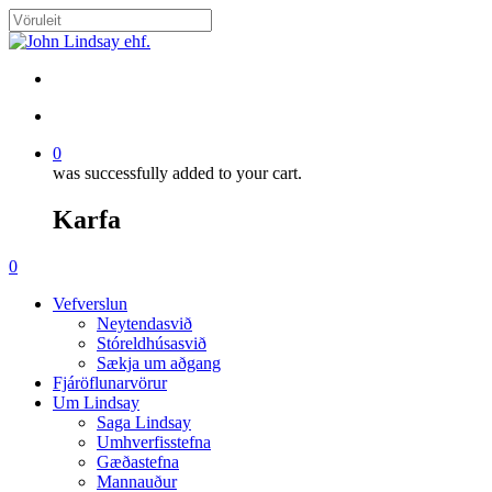
Skip
to
Close
main
Search
content
search
account
0
was successfully added to your cart.
Karfa
Menu
search
account
0
Menu
Vefverslun
Neytendasvið
Stóreldhúsasvið
Sækja um aðgang
Fjáröflunarvörur
Um Lindsay
Saga Lindsay
Umhverfisstefna
Gæðastefna
Mannauður