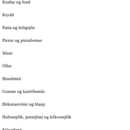
Kraftar og fond
Krydd
Pasta og hrísgrjón
Pizzur og pizzubotnar
Sósur
Olíur
Brauðmeti
Grautar og kartöflumús
Bökunarvörur og hlaup
Haframjólk, jurtarjómi og kókosmjólk
Sjávarfang