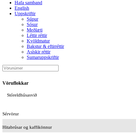
Hafa samband
English
Uppskriftir
Súpur
Sósur
Meðlæti
Léttir réttir
Kvöldmatur
Bakstur & eftirréttir
Asískir réttir
Sumaruppskriftir
Vöruflokkar
Stóreldhúsasvið
Sérvörur
Hitabrúsar og kaffikönnur