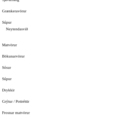
Grænkeravörur
Súpur
Neytendasvið
Matvörur
Bökunarvörur
Sósur
Súpur
Drykkir
Grýtur / Pottréttir
Frosnar matvörur