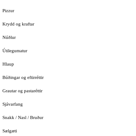
Pizzur
Krydd og kraftar
Núðlur
Útilegumatur
Hlaup
Búðingar og eftirréttir
Grautar og pastaréttir
Sjávarfang
Snakk / Nasl / Bruður
Sælgæti