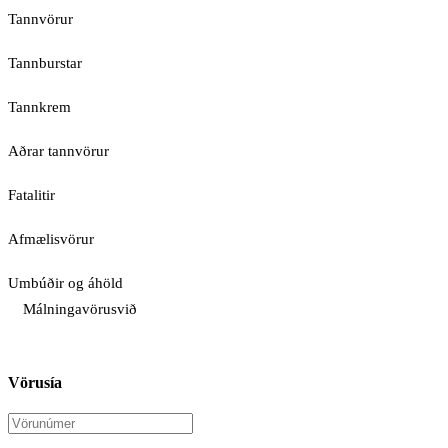
Tannvörur
Tannburstar
Tannkrem
Aðrar tannvörur
Fatalitir
Afmælisvörur
Umbúðir og áhöld
Málningavörusvið
Vörusía