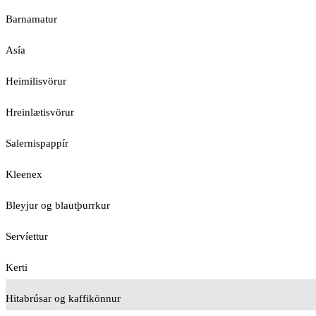
Barnamatur
Asía
Heimilisvörur
Hreinlætisvörur
Salernispappír
Kleenex
Bleyjur og blautþurrkur
Servíettur
Kerti
Hitabrúsar og kaffikönnur