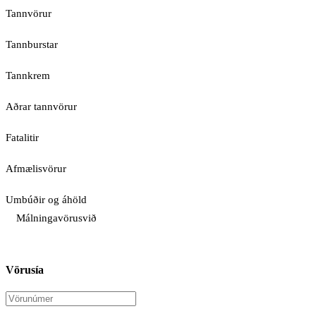
Tannvörur
Tannburstar
Tannkrem
Aðrar tannvörur
Fatalitir
Afmælisvörur
Umbúðir og áhöld
Málningavörusvið
Vörusía