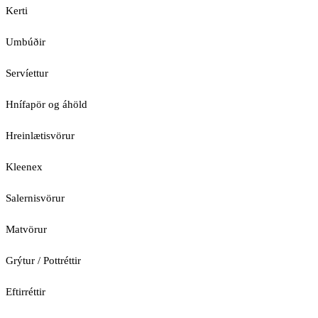
Kerti
Umbúðir
Servíettur
Hnífapör og áhöld
Hreinlætisvörur
Kleenex
Salernisvörur
Matvörur
Grýtur / Pottréttir
Eftirréttir