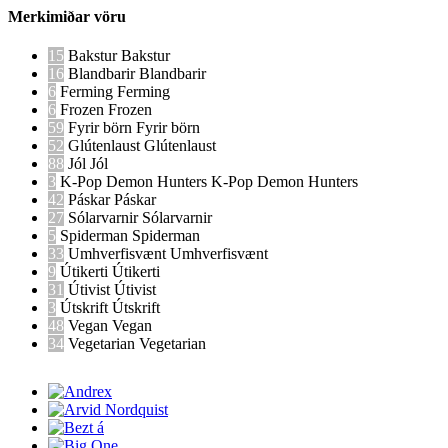
Merkimiðar vöru
15
Bakstur
Bakstur
16
Blandbarir
Blandbarir
6
Ferming
Ferming
6
Frozen
Frozen
59
Fyrir börn
Fyrir börn
52
Glútenlaust
Glútenlaust
88
Jól
Jól
3
K-Pop Demon Hunters
K-Pop Demon Hunters
42
Páskar
Páskar
27
Sólarvarnir
Sólarvarnir
5
Spiderman
Spiderman
33
Umhverfisvænt
Umhverfisvænt
9
Útikerti
Útikerti
31
Útivist
Útivist
3
Útskrift
Útskrift
48
Vegan
Vegan
34
Vegetarian
Vegetarian