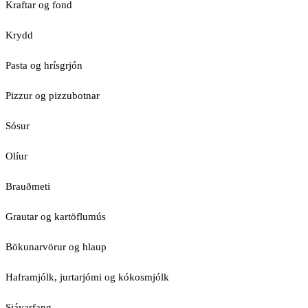
Kraftar og fond
Krydd
Pasta og hrísgrjón
Pizzur og pizzubotnar
Sósur
Olíur
Brauðmeti
Grautar og kartöflumús
Bökunarvörur og hlaup
Haframjólk, jurtarjómi og kókosmjólk
Sjávarfang