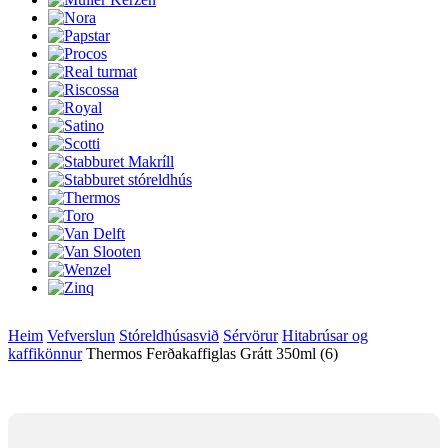
Heim
Vefverslun
Stóreldhúsasvið
Sérvörur
Hitabrúsar og
kaffikönnur
Thermos Ferðakaffiglas Grátt 350ml (6)