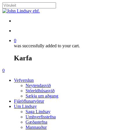
Skip
to
Close
main
Search
content
search
account
0
was successfully added to your cart.
Karfa
Menu
search
account
0
Menu
Vefverslun
Neytendasvið
Stóreldhúsasvið
Sækja um aðgang
Fjáröflunarvörur
Um Lindsay
Saga Lindsay
Umhverfisstefna
Gæðastefna
Mannauður