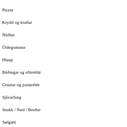
Pizzur
Krydd og kraftar
Núðlur
Útilegumatur
Hlaup
Búðingar og eftirréttir
Grautar og pastaréttir
Sjávarfang
Snakk / Nasl / Bruður
Sælgæti