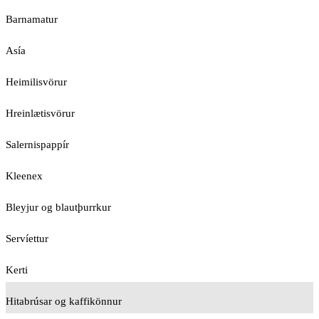
Barnamatur
Asía
Heimilisvörur
Hreinlætisvörur
Salernispappír
Kleenex
Bleyjur og blautþurrkur
Servíettur
Kerti
Hitabrúsar og kaffikönnur