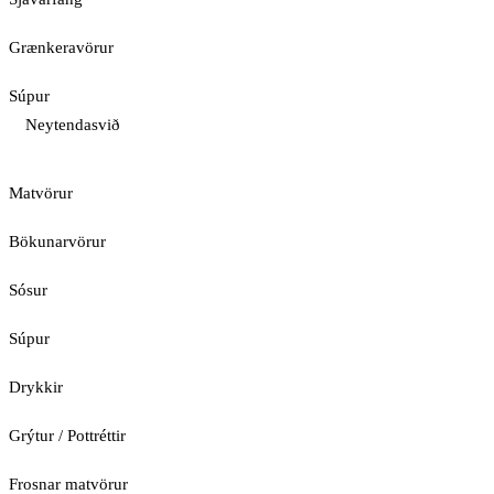
Grænkeravörur
Súpur
Neytendasvið
Matvörur
Bökunarvörur
Sósur
Súpur
Drykkir
Grýtur / Pottréttir
Frosnar matvörur