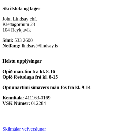
Skrifstofa og lager
John Lindsay ehf.
Klettagörðum 23
104 Reykjavík
Sími:
533 2600
Netfang:
lindsay@lindsay.is
Helstu upplýsingar
Opið mán-fim frá kl. 8-16
Opið föstudaga frá kl. 8-15
Opnunartími símavers
mán-fös frá kl. 9-14
Kennitala
: 411163-0169
VSK Númer:
012284
Skilmálar vefverslunar