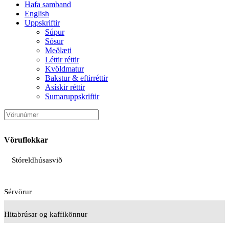
Hafa samband
English
Uppskriftir
Súpur
Sósur
Meðlæti
Léttir réttir
Kvöldmatur
Bakstur & eftirréttir
Asískir réttir
Sumaruppskriftir
Vöruflokkar
Stóreldhúsasvið
Sérvörur
Hitabrúsar og kaffikönnur