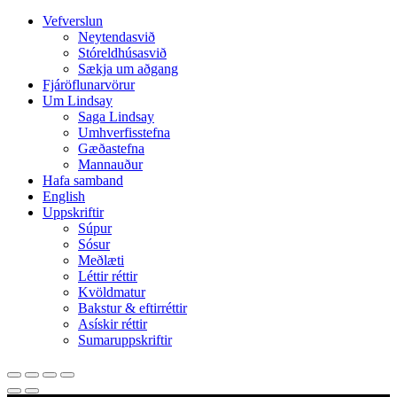
Close
Vefverslun
Menu
Neytendasvið
Stóreldhúsasvið
Sækja um aðgang
Fjáröflunarvörur
Um Lindsay
Saga Lindsay
Umhverfisstefna
Gæðastefna
Mannauður
Hafa samband
English
Uppskriftir
Súpur
Sósur
Meðlæti
Léttir réttir
Kvöldmatur
Bakstur & eftirréttir
Asískir réttir
Sumaruppskriftir