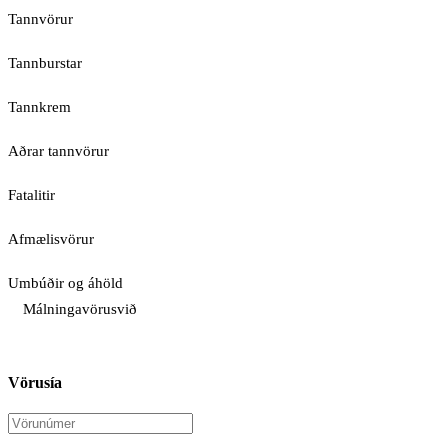
Tannvörur
Tannburstar
Tannkrem
Aðrar tannvörur
Fatalitir
Afmælisvörur
Umbúðir og áhöld
Málningavörusvið
Vörusía