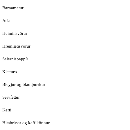
Barnamatur
Asía
Heimilisvörur
Hreinlætisvörur
Salernispappír
Kleenex
Bleyjur og blautþurrkur
Servíettur
Kerti
Hitabrúsar og kaffikönnur