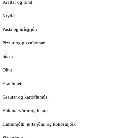
Kraftar og fond
Krydd
Pasta og hrísgrjón
Pizzur og pizzubotnar
Sósur
Olíur
Brauðmeti
Grautar og kartöflumús
Bökunarvörur og hlaup
Haframjólk, jurtarjómi og kókosmjólk
Sjávarfang