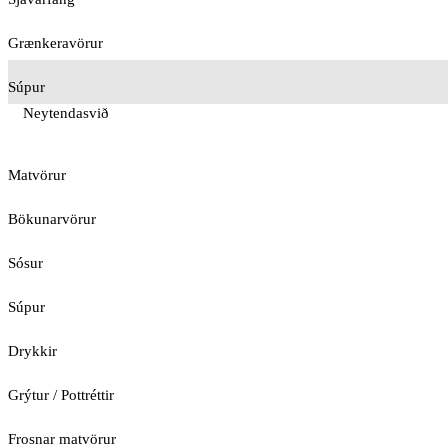
Grænkeravörur
Súpur
Neytendasvið
Matvörur
Bökunarvörur
Sósur
Súpur
Drykkir
Grýtur / Pottréttir
Frosnar matvörur