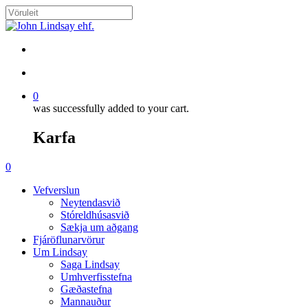
Skip
to
Close
main
Search
content
search
account
0
was successfully added to your cart.
Karfa
Menu
search
account
0
Menu
Vefverslun
Neytendasvið
Stóreldhúsasvið
Sækja um aðgang
Fjáröflunarvörur
Um Lindsay
Saga Lindsay
Umhverfisstefna
Gæðastefna
Mannauður