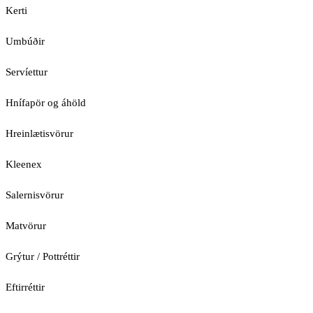
Kerti
Umbúðir
Servíettur
Hnífapör og áhöld
Hreinlætisvörur
Kleenex
Salernisvörur
Matvörur
Grýtur / Pottréttir
Eftirréttir