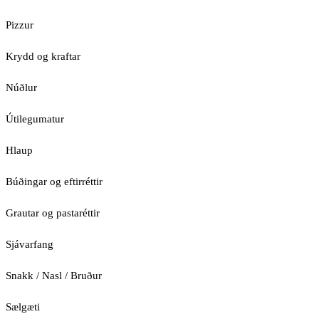
Pizzur
Krydd og kraftar
Núðlur
Útilegumatur
Hlaup
Búðingar og eftirréttir
Grautar og pastaréttir
Sjávarfang
Snakk / Nasl / Bruður
Sælgæti