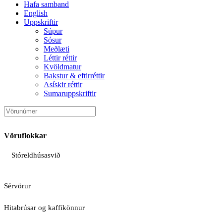
Hafa samband
English
Uppskriftir
Súpur
Sósur
Meðlæti
Léttir réttir
Kvöldmatur
Bakstur & eftirréttir
Asískir réttir
Sumaruppskriftir
Vöruflokkar
Stóreldhúsasvið
Sérvörur
Hitabrúsar og kaffikönnur