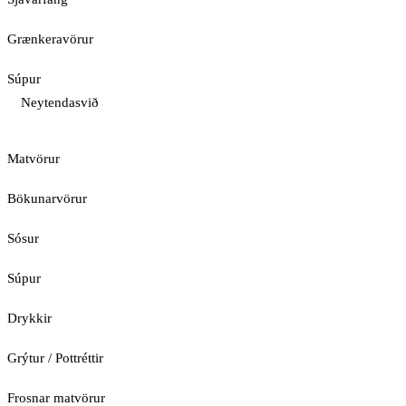
Grænkeravörur
Súpur
Neytendasvið
Matvörur
Bökunarvörur
Sósur
Súpur
Drykkir
Grýtur / Pottréttir
Frosnar matvörur