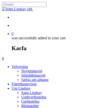
Skip
to
Close
main
Search
content
search
account
0
was successfully added to your cart.
Karfa
Menu
search
account
0
Menu
Vefverslun
Neytendasvið
Stóreldhúsasvið
Sækja um aðgang
Fjáröflunarvörur
Um Lindsay
Saga Lindsay
Umhverfisstefna
Gæðastefna
Mannauður