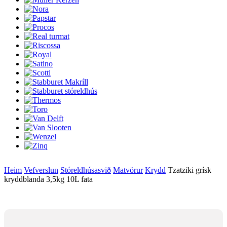
Heim
Vefverslun
Stóreldhúsasvið
Matvörur
Krydd
Tzatziki grísk
kryddblanda 3,5kg 10L fata