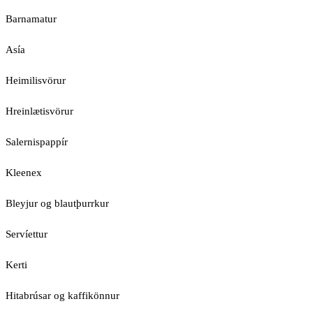
Barnamatur
Asía
Heimilisvörur
Hreinlætisvörur
Salernispappír
Kleenex
Bleyjur og blautþurrkur
Servíettur
Kerti
Hitabrúsar og kaffikönnur