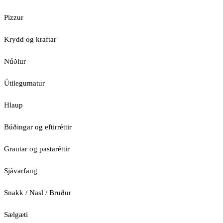
Pizzur
Krydd og kraftar
Núðlur
Útilegumatur
Hlaup
Búðingar og eftirréttir
Grautar og pastaréttir
Sjávarfang
Snakk / Nasl / Bruður
Sælgæti