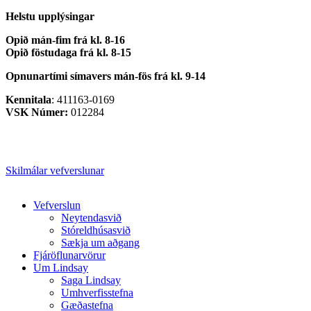
Helstu upplýsingar
Opið mán-fim frá kl. 8-16
Opið föstudaga frá kl. 8-15
Opnunartími símavers
mán-fös frá kl. 9-14
Kennitala
: 411163-0169
VSK Númer:
012284
Skilmálar vefverslunar
Close
Vefverslun
Menu
Neytendasvið
Stóreldhúsasvið
Sækja um aðgang
Fjáröflunarvörur
Um Lindsay
Saga Lindsay
Umhverfisstefna
Gæðastefna