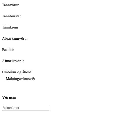
Tannvörur
Tannburstar
Tannkrem
Aðrar tannvörur
Fatalitir
Afmælisvörur
Umbúðir og áhöld
Málningavörusvið
Vörusía