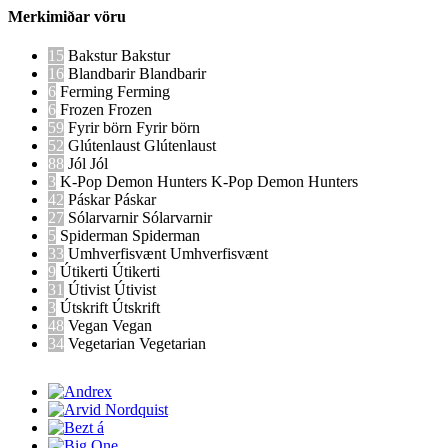
Merkimiðar vöru
15
Bakstur
Bakstur
16
Blandbarir
Blandbarir
6
Ferming
Ferming
6
Frozen
Frozen
59
Fyrir börn
Fyrir börn
52
Glútenlaust
Glútenlaust
88
Jól
Jól
3
K-Pop Demon Hunters
K-Pop Demon Hunters
42
Páskar
Páskar
27
Sólarvarnir
Sólarvarnir
5
Spiderman
Spiderman
33
Umhverfisvænt
Umhverfisvænt
9
Útikerti
Útikerti
31
Útivist
Útivist
3
Útskrift
Útskrift
48
Vegan
Vegan
34
Vegetarian
Vegetarian