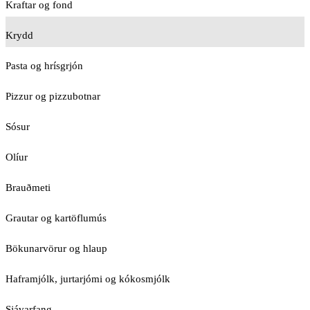
Kraftar og fond
Krydd
Pasta og hrísgrjón
Pizzur og pizzubotnar
Sósur
Olíur
Brauðmeti
Grautar og kartöflumús
Bökunarvörur og hlaup
Haframjólk, jurtarjómi og kókosmjólk
Sjávarfang