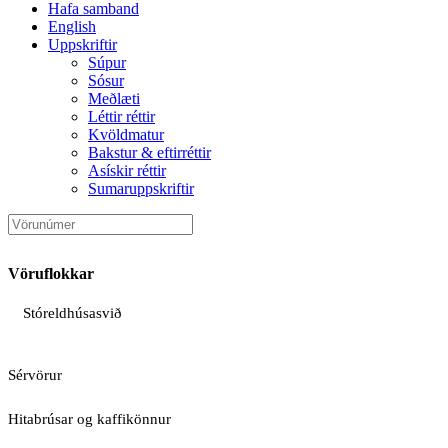
Hafa samband
English
Uppskriftir
Súpur
Sósur
Meðlæti
Léttir réttir
Kvöldmatur
Bakstur & eftirréttir
Asískir réttir
Sumaruppskriftir
Vöruflokkar
Stóreldhúsasvið
Sérvörur
Hitabrúsar og kaffikönnur