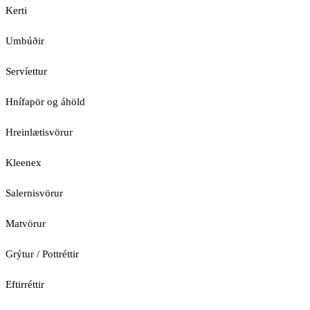
Kerti
Umbúðir
Servíettur
Hnífapör og áhöld
Hreinlætisvörur
Kleenex
Salernisvörur
Matvörur
Grýtur / Pottréttir
Eftirréttir