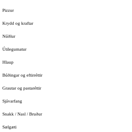
Pizzur
Krydd og kraftar
Núðlur
Útilegumatur
Hlaup
Búðingar og eftirréttir
Grautar og pastaréttir
Sjávarfang
Snakk / Nasl / Bruður
Sælgæti