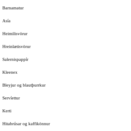
Barnamatur
Asía
Heimilisvörur
Hreinlætisvörur
Salernispappír
Kleenex
Bleyjur og blautþurrkur
Servíettur
Kerti
Hitabrúsar og kaffikönnur