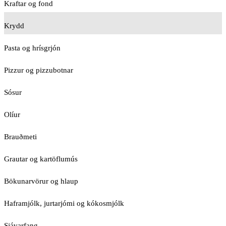
Kraftar og fond
Krydd
Pasta og hrísgrjón
Pizzur og pizzubotnar
Sósur
Olíur
Brauðmeti
Grautar og kartöflumús
Bökunarvörur og hlaup
Haframjólk, jurtarjómi og kókosmjólk
Sjávarfang