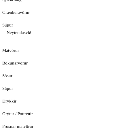
Grænkeravörur
Súpur
Neytendasvið
Matvörur
Bökunarvörur
Sósur
Súpur
Drykkir
Grýtur / Pottréttir
Frosnar matvörur