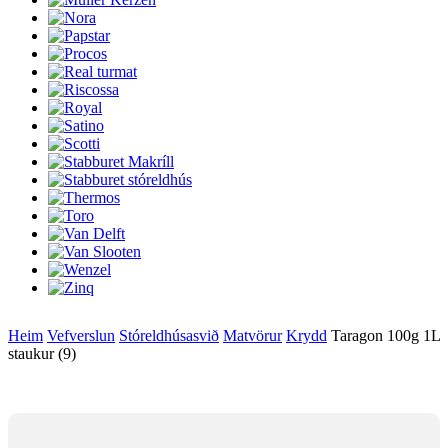
Heim
Vefverslun
Stóreldhúsasvið
Matvörur
Krydd
Taragon 100g 1L
staukur (9)