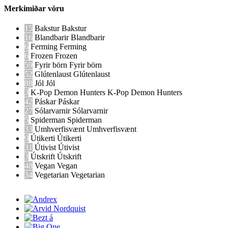
Merkimiðar vöru
15
Bakstur
Bakstur
16
Blandbarir
Blandbarir
6
Ferming
Ferming
6
Frozen
Frozen
59
Fyrir börn
Fyrir börn
52
Glútenlaust
Glútenlaust
88
Jól
Jól
3
K-Pop Demon Hunters
K-Pop Demon Hunters
42
Páskar
Páskar
27
Sólarvarnir
Sólarvarnir
5
Spiderman
Spiderman
33
Umhverfisvænt
Umhverfisvænt
9
Útikerti
Útikerti
31
Útivist
Útivist
3
Útskrift
Útskrift
48
Vegan
Vegan
34
Vegetarian
Vegetarian