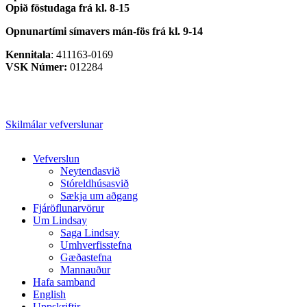
Opið föstudaga frá kl. 8-15
Opnunartími símavers
mán-fös frá kl. 9-14
Kennitala
: 411163-0169
VSK Númer:
012284
Skilmálar vefverslunar
Close
Vefverslun
Menu
Neytendasvið
Stóreldhúsasvið
Sækja um aðgang
Fjáröflunarvörur
Um Lindsay
Saga Lindsay
Umhverfisstefna
Gæðastefna
Mannauður
Hafa samband
English
Uppskriftir