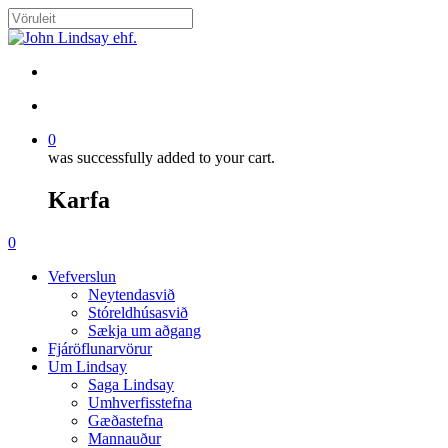
Skip
to
Close
main
Search
content
search
account
0
was successfully added to your cart.
Karfa
Menu
search
account
0
Menu
Vefverslun
Neytendasvið
Stóreldhúsasvið
Sækja um aðgang
Fjáröflunarvörur
Um Lindsay
Saga Lindsay
Umhverfisstefna
Gæðastefna
Mannauður