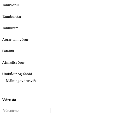
Tannvörur
Tannburstar
Tannkrem
Aðrar tannvörur
Fatalitir
Afmælisvörur
Umbúðir og áhöld
Málningavörusvið
Vörusía