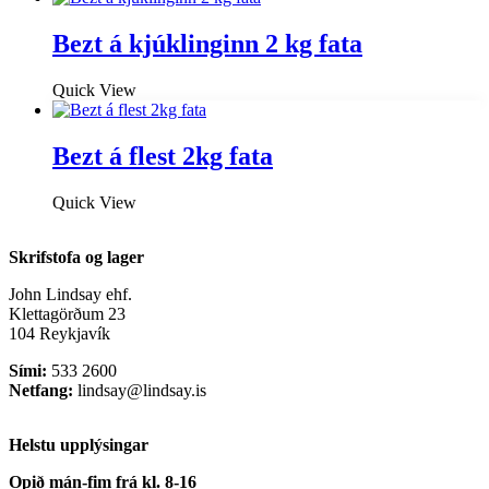
Bezt á kjúklinginn 2 kg fata
Quick View
Bezt á flest 2kg fata
Quick View
Skrifstofa og lager
John Lindsay ehf.
Klettagörðum 23
104 Reykjavík
Sími:
533 2600
Netfang:
lindsay@lindsay.is
Helstu upplýsingar
Opið mán-fim frá kl. 8-16