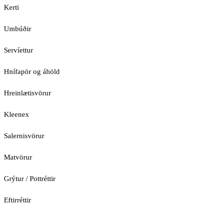
Kerti
Umbúðir
Servíettur
Hnífapör og áhöld
Hreinlætisvörur
Kleenex
Salernisvörur
Matvörur
Grýtur / Pottréttir
Eftirréttir