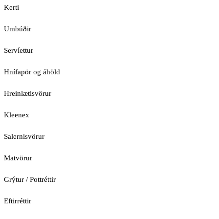
Kerti
Umbúðir
Servíettur
Hnífapör og áhöld
Hreinlætisvörur
Kleenex
Salernisvörur
Matvörur
Grýtur / Pottréttir
Eftirréttir