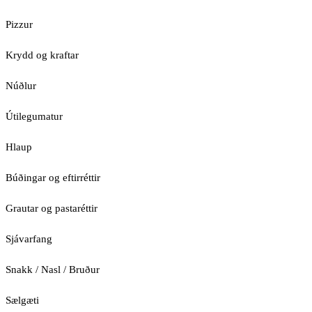
Pizzur
Krydd og kraftar
Núðlur
Útilegumatur
Hlaup
Búðingar og eftirréttir
Grautar og pastaréttir
Sjávarfang
Snakk / Nasl / Bruður
Sælgæti