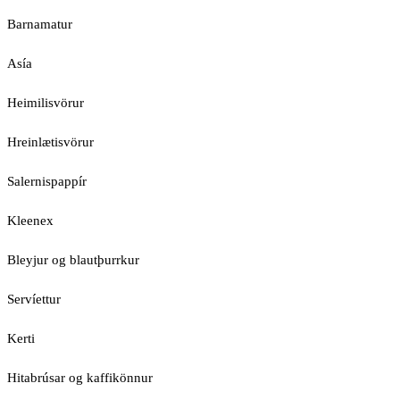
Barnamatur
Asía
Heimilisvörur
Hreinlætisvörur
Salernispappír
Kleenex
Bleyjur og blautþurrkur
Servíettur
Kerti
Hitabrúsar og kaffikönnur