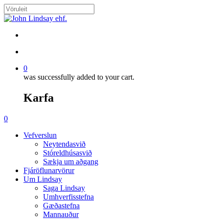
Skip
to
Close
main
Search
content
search
account
0
was successfully added to your cart.
Karfa
Menu
search
account
0
Menu
Vefverslun
Neytendasvið
Stóreldhúsasvið
Sækja um aðgang
Fjáröflunarvörur
Um Lindsay
Saga Lindsay
Umhverfisstefna
Gæðastefna
Mannauður