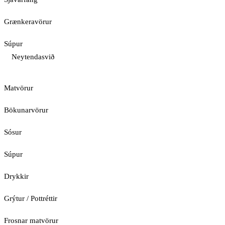
Grænkeravörur
Súpur
Neytendasvið
Matvörur
Bökunarvörur
Sósur
Súpur
Drykkir
Grýtur / Pottréttir
Frosnar matvörur