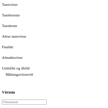
Tannvörur
Tannburstar
Tannkrem
Aðrar tannvörur
Fatalitir
Afmælisvörur
Umbúðir og áhöld
Málningavörusvið
Vörusía