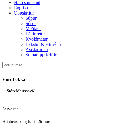
Hafa samband
English
Uppskriftir
Súpur
Sósur
Meðlæti
Léttir réttir
Kvöldmatur
Bakstur & eftirréttir
Asískir réttir
Sumaruppskriftir
Vöruflokkar
Stóreldhúsasvið
Sérvörur
Hitabrúsar og kaffikönnur