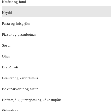
Kraftar og fond
Krydd
Pasta og hrísgrjón
Pizzur og pizzubotnar
Sósur
Olíur
Brauðmeti
Grautar og kartöflumús
Bökunarvörur og hlaup
Haframjólk, jurtarjómi og kókosmjólk
Sjávarfang