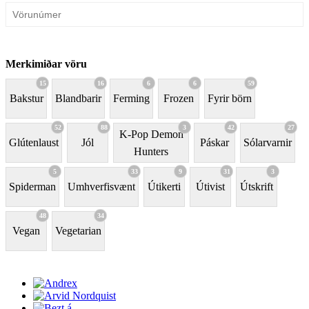
Merkimiðar vöru
15
16
6
6
59
Bakstur
Blandbarir
Ferming
Frozen
Fyrir börn
52
88
3
42
27
K-Pop Demon
Glútenlaust
Jól
Páskar
Sólarvarnir
Hunters
5
33
9
31
3
Spiderman
Umhverfisvænt
Útikerti
Útivist
Útskrift
48
34
Vegan
Vegetarian