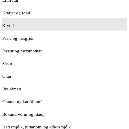
Eftirréttir
Kraftar og fond
Krydd
Pasta og hrísgrjón
Pizzur og pizzubotnar
Sósur
Olíur
Brauðmeti
Grautar og kartöflumús
Bökunarvörur og hlaup
Haframjólk, jurtarjómi og kókosmjólk