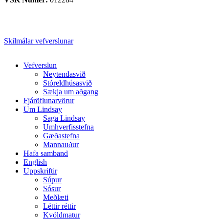
Skilmálar vefverslunar
Close
Vefverslun
Menu
Neytendasvið
Stóreldhúsasvið
Sækja um aðgang
Fjáröflunarvörur
Um Lindsay
Saga Lindsay
Umhverfisstefna
Gæðastefna
Mannauður
Hafa samband
English
Uppskriftir
Súpur
Sósur
Meðlæti
Léttir réttir
Kvöldmatur