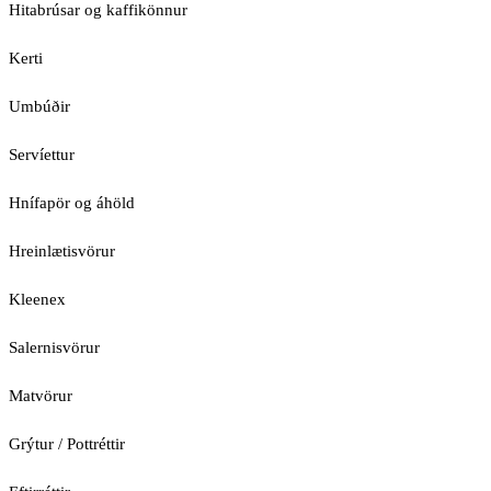
Hitabrúsar og kaffikönnur
Kerti
Umbúðir
Servíettur
Hnífapör og áhöld
Hreinlætisvörur
Kleenex
Salernisvörur
Matvörur
Grýtur / Pottréttir