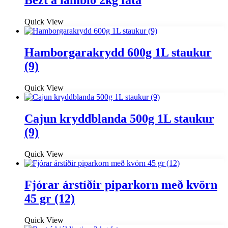
Bezt á lambið 2kg fata
Quick View
Hamborgarakrydd 600g 1L staukur
(9)
Quick View
Cajun kryddblanda 500g 1L staukur
(9)
Quick View
Fjórar árstíðir piparkorn með kvörn
45 gr (12)
Quick View