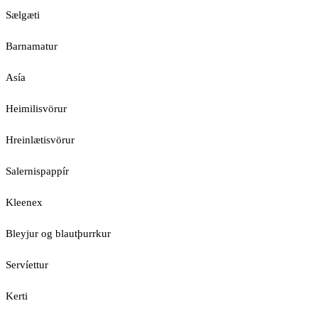
Sælgæti
Barnamatur
Asía
Heimilisvörur
Hreinlætisvörur
Salernispappír
Kleenex
Bleyjur og blautþurrkur
Servíettur
Kerti