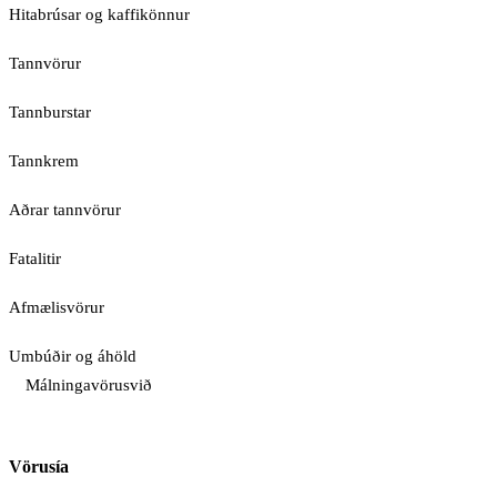
Hitabrúsar og kaffikönnur
Tannvörur
Tannburstar
Tannkrem
Aðrar tannvörur
Fatalitir
Afmælisvörur
Umbúðir og áhöld
Málningavörusvið
Vörusía