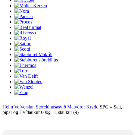
Heim
Vefverslun
Stóreldhúsasvið
Matvörur
Krydd
SPG – Salt,
pipar og Hvítlaukur 600g 1L staukur (9)