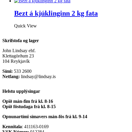
Bezt á kjúklinginn 2 kg fata
Quick View
Skrifstofa og lager
John Lindsay ehf.
Klettagörðum 23
104 Reykjavík
Sími:
533 2600
Netfang:
lindsay@lindsay.is
Helstu upplýsingar
Opið mán-fim frá kl. 8-16
Opið föstudaga frá kl. 8-15
Opnunartími símavers
mán-fös frá kl. 9-14
Kennitala
: 411163-0169
VSK Númer:
012284