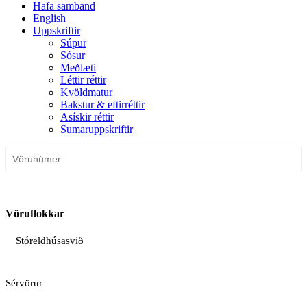
Hafa samband
English
Uppskriftir
Súpur
Sósur
Meðlæti
Léttir réttir
Kvöldmatur
Bakstur & eftirréttir
Asískir réttir
Sumaruppskriftir
Vöruflokkar
Stóreldhúsasvið
Sérvörur