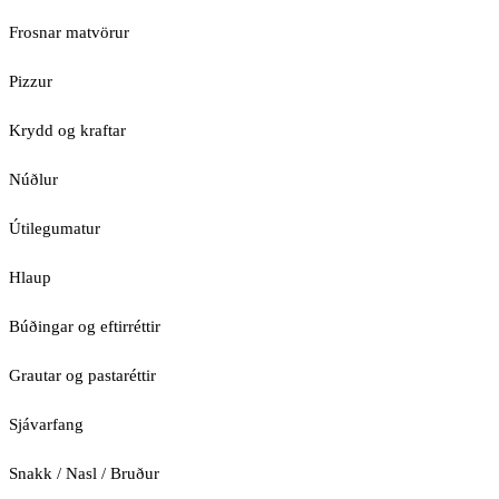
Frosnar matvörur
Pizzur
Krydd og kraftar
Núðlur
Útilegumatur
Hlaup
Búðingar og eftirréttir
Grautar og pastaréttir
Sjávarfang
Snakk / Nasl / Bruður