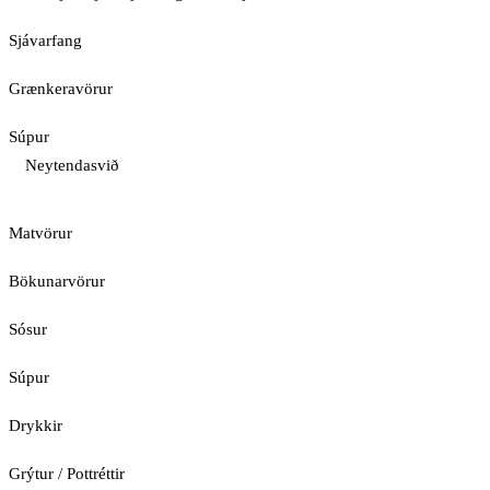
Sjávarfang
Grænkeravörur
Súpur
Neytendasvið
Matvörur
Bökunarvörur
Sósur
Súpur
Drykkir
Grýtur / Pottréttir