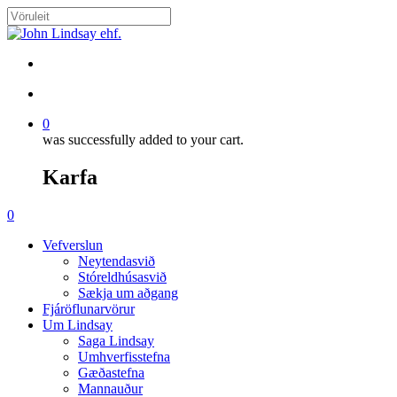
Skip
to
Close
main
Search
content
search
account
0
was successfully added to your cart.
Karfa
Menu
search
account
0
Menu
Vefverslun
Neytendasvið
Stóreldhúsasvið
Sækja um aðgang
Fjáröflunarvörur
Um Lindsay
Saga Lindsay
Umhverfisstefna
Gæðastefna
Mannauður