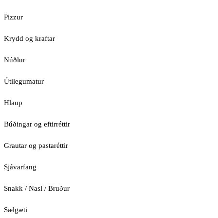
Pizzur
Krydd og kraftar
Núðlur
Útilegumatur
Hlaup
Búðingar og eftirréttir
Grautar og pastaréttir
Sjávarfang
Snakk / Nasl / Bruður
Sælgæti