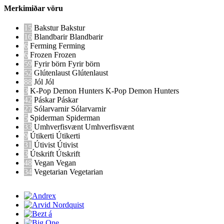
Merkimiðar vöru
15
Bakstur
Bakstur
16
Blandbarir
Blandbarir
6
Ferming
Ferming
6
Frozen
Frozen
59
Fyrir börn
Fyrir börn
52
Glútenlaust
Glútenlaust
88
Jól
Jól
3
K-Pop Demon Hunters
K-Pop Demon Hunters
42
Páskar
Páskar
27
Sólarvarnir
Sólarvarnir
5
Spiderman
Spiderman
33
Umhverfisvænt
Umhverfisvænt
9
Útikerti
Útikerti
31
Útivist
Útivist
3
Útskrift
Útskrift
48
Vegan
Vegan
34
Vegetarian
Vegetarian