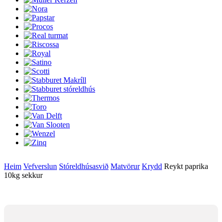
Heim
Vefverslun
Stóreldhúsasvið
Matvörur
Krydd
Reykt paprika
10kg sekkur