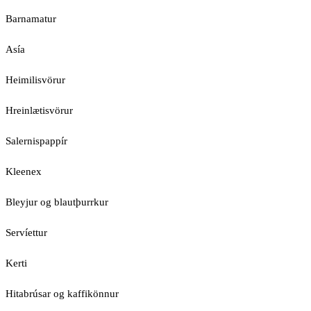
Barnamatur
Asía
Heimilisvörur
Hreinlætisvörur
Salernispappír
Kleenex
Bleyjur og blautþurrkur
Servíettur
Kerti
Hitabrúsar og kaffikönnur