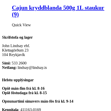
Cajun kryddblanda 500g 1L staukur
(9)
Quick View
Skrifstofa og lager
John Lindsay ehf.
Klettagörðum 23
104 Reykjavík
Sími:
533 2600
Netfang:
lindsay@lindsay.is
Helstu upplýsingar
Opið mán-fim frá kl. 8-16
Opið föstudaga frá kl. 8-15
Opnunartími símavers
mán-fös frá kl. 9-14
Kennitala
: 411163-0169