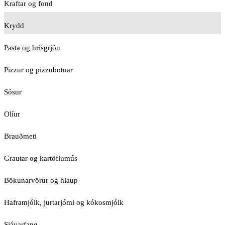
Kraftar og fond
Krydd
Pasta og hrísgrjón
Pizzur og pizzubotnar
Sósur
Olíur
Brauðmeti
Grautar og kartöflumús
Bökunarvörur og hlaup
Haframjólk, jurtarjómi og kókosmjólk
Sjávarfang