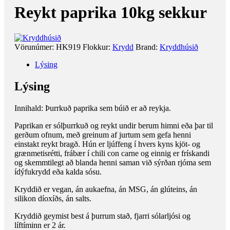
Reykt paprika 10kg sekkur
Vörunúmer:
HK919
Flokkur:
Krydd
Brand:
Kryddhúsið
Lýsing
Lýsing
Innihald: Þurrkuð paprika sem búið er að reykja.
Paprikan er sólþurrkuð og reykt undir berum himni eða þar til
gerðum ofnum, með greinum af jurtum sem gefa henni
einstakt reykt bragð. Hún er ljúffeng í hvers kyns kjöt- og
grænmetisrétti, frábær í chili con carne og einnig er frískandi
og skemmtilegt að blanda henni saman við sýrðan rjóma sem
ídýfukrydd eða kalda sósu.
Kryddið er vegan, án aukaefna, án MSG, án glúteins, án
silikon díoxíðs, án salts.
Kryddið geymist best á þurrum stað, fjarri sólarljósi og
líftíminn er 2 ár.