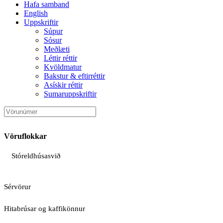
Hafa samband
English
Uppskriftir
Súpur
Sósur
Meðlæti
Léttir réttir
Kvöldmatur
Bakstur & eftirréttir
Asískir réttir
Sumaruppskriftir
Vöruflokkar
Stóreldhúsasvið
Sérvörur
Hitabrúsar og kaffikönnur