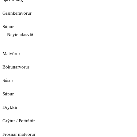
Grænkeravörur
Súpur
Neytendasvið
Matvörur
Bökunarvörur
Sósur
Súpur
Drykkir
Grýtur / Pottréttir
Frosnar matvörur