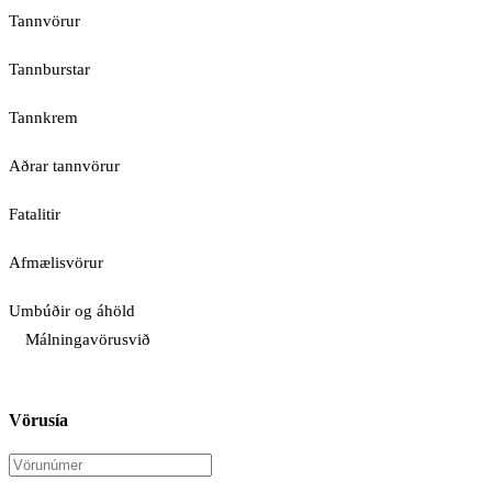
Tannvörur
Tannburstar
Tannkrem
Aðrar tannvörur
Fatalitir
Afmælisvörur
Umbúðir og áhöld
Málningavörusvið
Vörusía