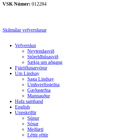
VSK Númer:
012284
Skilmálar vefverslunar
Close
Vefverslun
Menu
Neytendasvið
Stóreldhúsasvið
Sækja um aðgang
Fjáröflunarvörur
Um Lindsay
Saga Lindsay
Umhverfisstefna
Gæðastefna
Mannauður
Hafa samband
English
Uppskriftir
Súpur
Sósur
Meðlæti
Léttir réttir