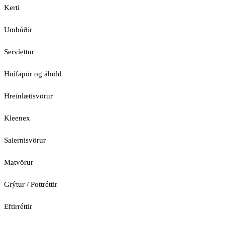
Kerti
Umbúðir
Servíettur
Hnífapör og áhöld
Hreinlætisvörur
Kleenex
Salernisvörur
Matvörur
Grýtur / Pottréttir
Eftirréttir