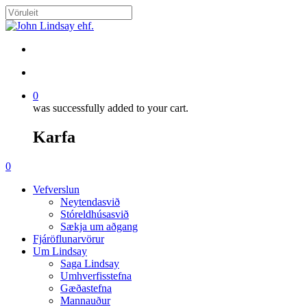
Skip
to
Close
main
Search
content
search
account
0
was successfully added to your cart.
Karfa
Menu
search
account
0
Menu
Vefverslun
Neytendasvið
Stóreldhúsasvið
Sækja um aðgang
Fjáröflunarvörur
Um Lindsay
Saga Lindsay
Umhverfisstefna
Gæðastefna
Mannauður