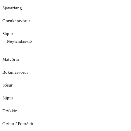
Sjávarfang
Grænkeravörur
Súpur
Neytendasvið
Matvörur
Bökunarvörur
Sósur
Súpur
Drykkir
Grýtur / Pottréttir