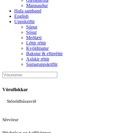
Gæðastefna
Mannauður
Hafa samband
English
Uppskriftir
Súpur
Sósur
Meðlæti
Léttir réttir
Kvöldmatur
Bakstur & eftirréttir
Asískir réttir
Sumaruppskriftir
Vöruflokkar
Stóreldhúsasvið
Sérvörur
Hitabrúsar og kaffikönnur