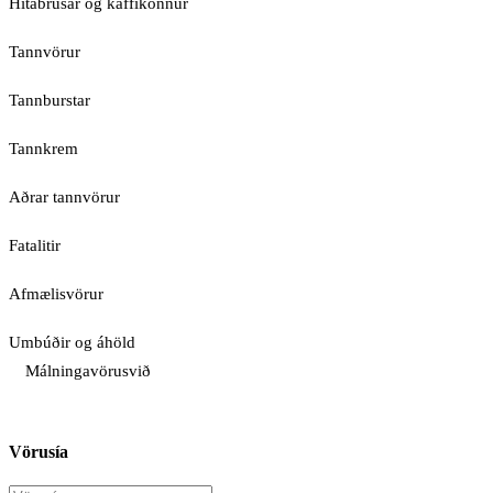
Hitabrúsar og kaffikönnur
Tannvörur
Tannburstar
Tannkrem
Aðrar tannvörur
Fatalitir
Afmælisvörur
Umbúðir og áhöld
Málningavörusvið
Vörusía