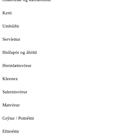
Kerti
Umbúðir
Servíettur
Hnífapör og áhöld
Hreinlætisvörur
Kleenex
Salernisvörur
Matvörur
Grýtur / Pottréttir
Eftirréttir