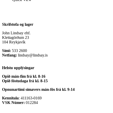
Skrifstofa og lager
John Lindsay ehf.
Klettagörðum 23
104 Reykjavík
Sími:
533 2600
Netfang:
lindsay@lindsay.is
Helstu upplýsingar
Opið mán-fim frá kl. 8-16
Opið föstudaga frá kl. 8-15
Opnunartími símavers
mán-fös frá kl. 9-14
Kennitala
: 411163-0169
VSK Númer:
012284