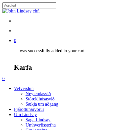
Skip
to
Close
main
Search
content
search
account
0
was successfully added to your cart.
Karfa
Menu
search
account
0
Menu
Vefverslun
Neytendasvið
Stóreldhúsasvið
Sækja um aðgang
Fjáröflunarvörur
Um Lindsay
Saga Lindsay
Umhverfisstefna