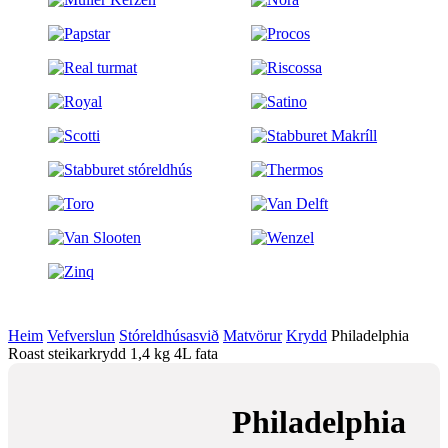
Heim
Vefverslun
Stóreldhúsasvið
Matvörur
Krydd
Philadelphia
Roast steikarkrydd 1,4 kg 4L fata
Philadelphia