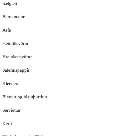
Sælgæti
Barnamatur
Asía
Heimilisvörur
Hreinlætisvörur
Salernispappír
Kleenex
Bleyjur og blautþurrkur
Servíettur
Kerti