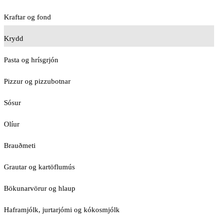
Kraftar og fond
Krydd
Pasta og hrísgrjón
Pizzur og pizzubotnar
Sósur
Olíur
Brauðmeti
Grautar og kartöflumús
Bökunarvörur og hlaup
Haframjólk, jurtarjómi og kókosmjólk