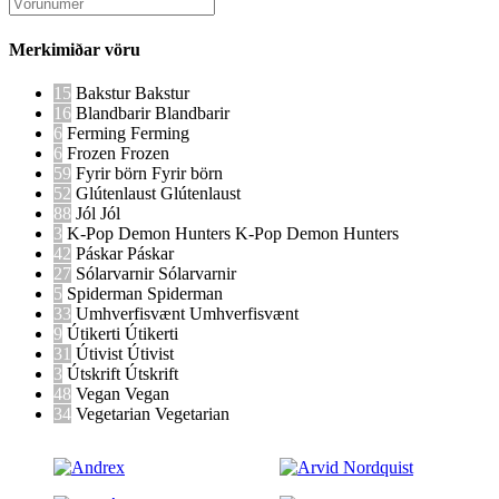
Merkimiðar vöru
15
Bakstur
Bakstur
16
Blandbarir
Blandbarir
6
Ferming
Ferming
6
Frozen
Frozen
59
Fyrir börn
Fyrir börn
52
Glútenlaust
Glútenlaust
88
Jól
Jól
3
K-Pop Demon Hunters
K-Pop Demon Hunters
42
Páskar
Páskar
27
Sólarvarnir
Sólarvarnir
5
Spiderman
Spiderman
33
Umhverfisvænt
Umhverfisvænt
9
Útikerti
Útikerti
31
Útivist
Útivist
3
Útskrift
Útskrift
48
Vegan
Vegan
34
Vegetarian
Vegetarian