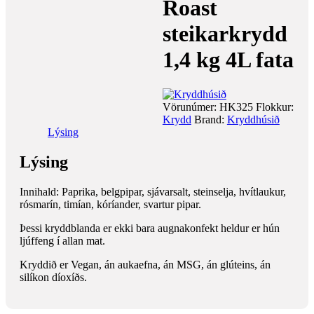
Roast
steikarkrydd
1,4 kg 4L fata
Vörunúmer:
HK325
Flokkur:
Krydd
Brand:
Kryddhúsið
Lýsing
Lýsing
Innihald: Paprika, belgpipar, sjávarsalt, steinselja, hvítlaukur,
rósmarín, timían, kóríander, svartur pipar.
Þessi kryddblanda er ekki bara augnakonfekt heldur er hún
ljúffeng í allan mat.
Kryddið er Vegan, án aukaefna, án MSG, án glúteins, án
silíkon díoxíðs.