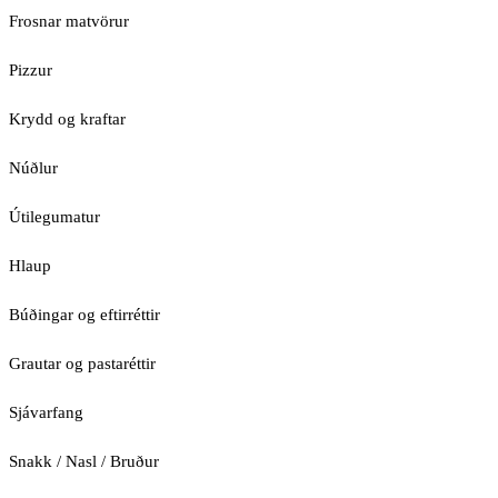
Frosnar matvörur
Pizzur
Krydd og kraftar
Núðlur
Útilegumatur
Hlaup
Búðingar og eftirréttir
Grautar og pastaréttir
Sjávarfang
Snakk / Nasl / Bruður