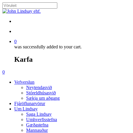
Skip
to
Close
main
Search
content
search
account
0
was successfully added to your cart.
Karfa
Menu
search
account
0
Menu
Vefverslun
Neytendasvið
Stóreldhúsasvið
Sækja um aðgang
Fjáröflunarvörur
Um Lindsay
Saga Lindsay
Umhverfisstefna
Gæðastefna
Mannauður