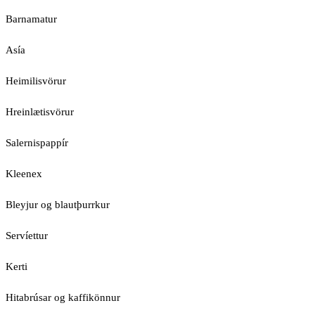
Barnamatur
Asía
Heimilisvörur
Hreinlætisvörur
Salernispappír
Kleenex
Bleyjur og blautþurrkur
Servíettur
Kerti
Hitabrúsar og kaffikönnur