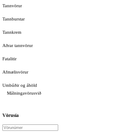
Tannvörur
Tannburstar
Tannkrem
Aðrar tannvörur
Fatalitir
Afmælisvörur
Umbúðir og áhöld
Málningavörusvið
Vörusía