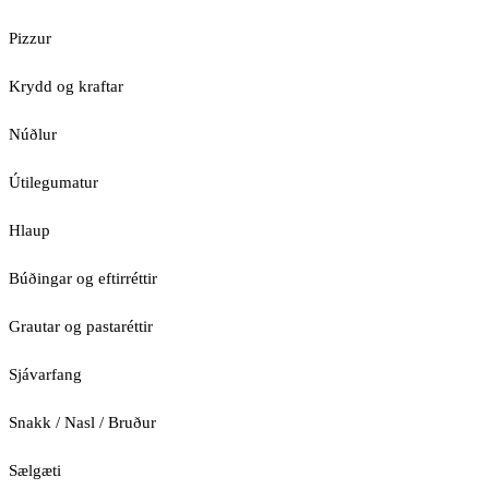
Pizzur
Krydd og kraftar
Núðlur
Útilegumatur
Hlaup
Búðingar og eftirréttir
Grautar og pastaréttir
Sjávarfang
Snakk / Nasl / Bruður
Sælgæti