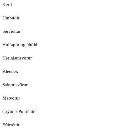
Kerti
Umbúðir
Servíettur
Hnífapör og áhöld
Hreinlætisvörur
Kleenex
Salernisvörur
Matvörur
Grýtur / Pottréttir
Eftirréttir