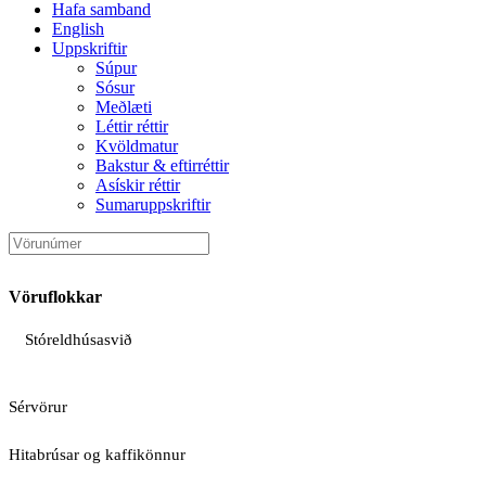
Hafa samband
English
Uppskriftir
Súpur
Sósur
Meðlæti
Léttir réttir
Kvöldmatur
Bakstur & eftirréttir
Asískir réttir
Sumaruppskriftir
Vöruflokkar
Stóreldhúsasvið
Sérvörur
Hitabrúsar og kaffikönnur