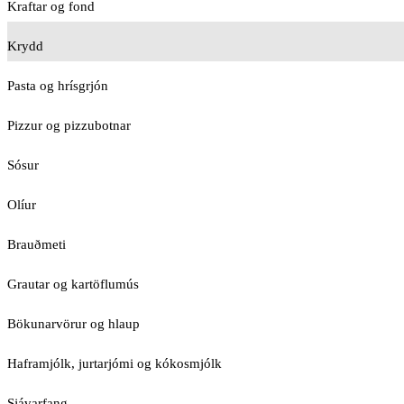
Kraftar og fond
Krydd
Pasta og hrísgrjón
Pizzur og pizzubotnar
Sósur
Olíur
Brauðmeti
Grautar og kartöflumús
Bökunarvörur og hlaup
Haframjólk, jurtarjómi og kókosmjólk
Sjávarfang