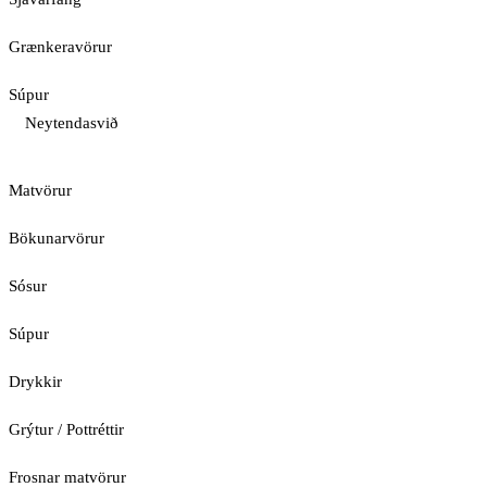
Grænkeravörur
Súpur
Neytendasvið
Matvörur
Bökunarvörur
Sósur
Súpur
Drykkir
Grýtur / Pottréttir
Frosnar matvörur