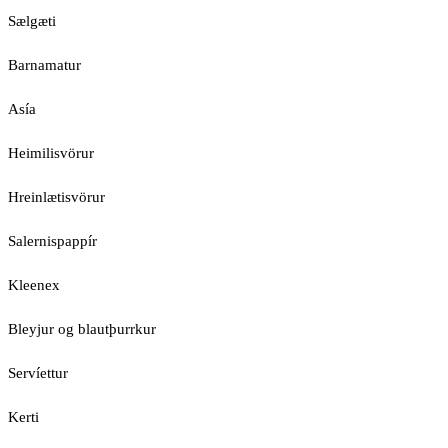
Sælgæti
Barnamatur
Asía
Heimilisvörur
Hreinlætisvörur
Salernispappír
Kleenex
Bleyjur og blautþurrkur
Servíettur
Kerti