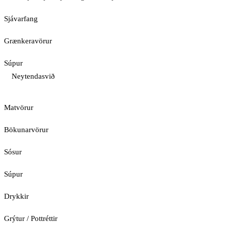
Sjávarfang
Grænkeravörur
Súpur
Neytendasvið
Matvörur
Bökunarvörur
Sósur
Súpur
Drykkir
Grýtur / Pottréttir