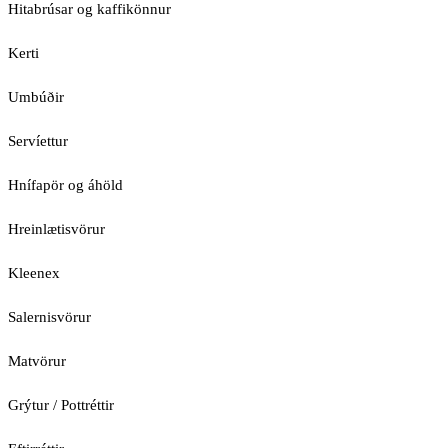
Hitabrúsar og kaffikönnur
Kerti
Umbúðir
Servíettur
Hnífapör og áhöld
Hreinlætisvörur
Kleenex
Salernisvörur
Matvörur
Grýtur / Pottréttir