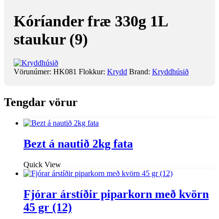
Kóríander fræ 330g 1L
staukur (9)
Vörunúmer:
HK081
Flokkur:
Krydd
Brand:
Kryddhúsið
Tengdar vörur
Bezt á nautið 2kg fata
Quick View
Fjórar árstíðir piparkorn með kvörn
45 gr (12)