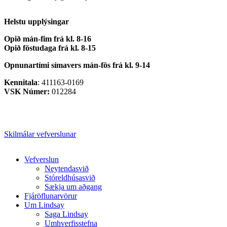
Helstu upplýsingar
Opið mán-fim frá kl. 8-16
Opið föstudaga frá kl. 8-15
Opnunartími símavers
mán-fös frá kl. 9-14
Kennitala
: 411163-0169
VSK Númer:
012284
Skilmálar vefverslunar
Close
Vefverslun
Menu
Neytendasvið
Stóreldhúsasvið
Sækja um aðgang
Fjáröflunarvörur
Um Lindsay
Saga Lindsay
Umhverfisstefna