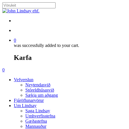
Skip
to
Close
main
Search
content
search
account
0
was successfully added to your cart.
Karfa
Menu
search
account
0
Menu
Vefverslun
Neytendasvið
Stóreldhúsasvið
Sækja um aðgang
Fjáröflunarvörur
Um Lindsay
Saga Lindsay
Umhverfisstefna
Gæðastefna
Mannauður