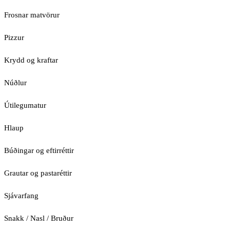
Frosnar matvörur
Pizzur
Krydd og kraftar
Núðlur
Útilegumatur
Hlaup
Búðingar og eftirréttir
Grautar og pastaréttir
Sjávarfang
Snakk / Nasl / Bruður