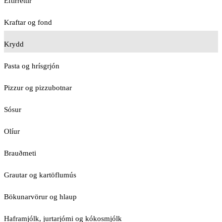
Eftirréttir
Kraftar og fond
Krydd
Pasta og hrísgrjón
Pizzur og pizzubotnar
Sósur
Olíur
Brauðmeti
Grautar og kartöflumús
Bökunarvörur og hlaup
Haframjólk, jurtarjómi og kókosmjólk