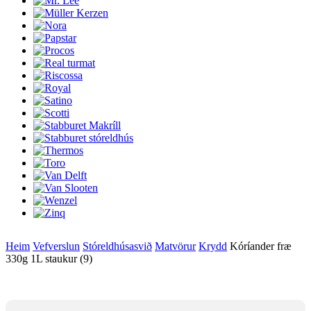
Heim
Vefverslun
Stóreldhúsasvið
Matvörur
Krydd
Kóríander fræ
330g 1L staukur (9)