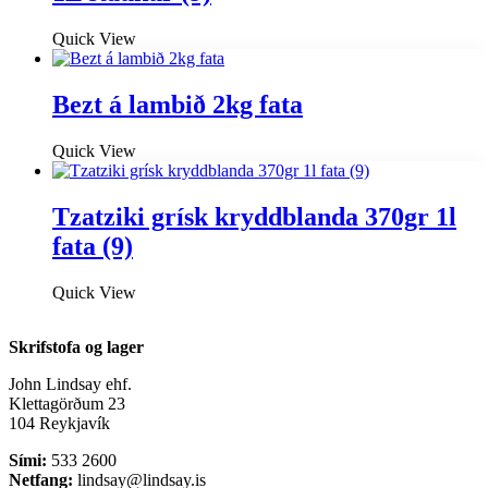
Quick View
Bezt á lambið 2kg fata
Quick View
Tzatziki grísk kryddblanda 370gr 1l
fata (9)
Quick View
Skrifstofa og lager
John Lindsay ehf.
Klettagörðum 23
104 Reykjavík
Sími:
533 2600
Netfang:
lindsay@lindsay.is