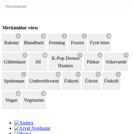
Merkimiðar vöru
15
16
6
6
59
Bakstur
Blandbarir
Ferming
Frozen
Fyrir börn
52
88
3
42
27
K-Pop Demon
Glútenlaust
Jól
Páskar
Sólarvarnir
Hunters
5
33
9
31
3
Spiderman
Umhverfisvænt
Útikerti
Útivist
Útskrift
48
34
Vegan
Vegetarian