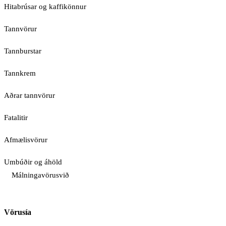
Hitabrúsar og kaffikönnur
Tannvörur
Tannburstar
Tannkrem
Aðrar tannvörur
Fatalitir
Afmælisvörur
Umbúðir og áhöld
Málningavörusvið
Vörusía