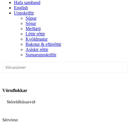
Hafa samband
English
Uppskriftir
Súpur
Sósur
Meðlæti
Léttir réttir
Kvöldmatur
Bakstur & eftirréttir
Asískir réttir
Sumaruppskriftir
Vöruflokkar
Stóreldhúsasvið
Sérvörur